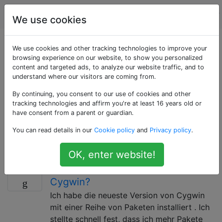
Computerbenutzer
Tags
Account
We use cookies
Als «updates»
We use cookies and other tracking technologies to improve your
browsing experience on our website, to show you personalized
content and targeted ads, to analyze our website traffic, and to
getaggte Fragen
understand where our visitors are coming from.
By continuing, you consent to our use of cookies and other
Dieses Tag wird bei Problemen mit der Aktualisierung
tracking technologies and affirm you're at least 16 years old or
von Software im Allgemeinen verwendet. Es kann
have consent from a parent or guardian.
angebracht sein, zusätzlich zu diesem Tag andere
You can read details in our
Cookie policy
and
Privacy policy
.
Tags zu verwenden, um anzuzeigen, welches
Programm / Betriebssystem Sie aktualisieren möchten.
OK, enter website!
Wie installiere ich neue Pakete auf
8
Cygwin?
Ich habe die neueste Version von Cygwin
mit einer Reihe von Paketen installiert . Ich
stellte schnell fest, dass ich mehr Pakete