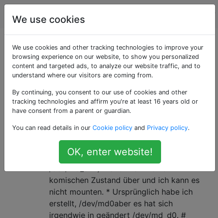
Computerbenutzer
Tags
Account
We use cookies
Als «software-raid»
We use cookies and other tracking technologies to improve your
browsing experience on our website, to show you personalized
content and targeted ads, to analyze our website traffic, and to
getaggte Fragen
understand where our visitors are coming from.
By continuing, you consent to our use of cookies and other
Fragen, die sich auf Software-RAID-Implementierungen
tracking technologies and affirm you're at least 16 years old or
beziehen.
have consent from a parent or guardian.
Wie wird ein inaktives RAID-Gerät
9
You can read details in our
Cookie policy
and
Privacy policy
.
wieder funktionsfähig?
OK, enter website!
Nach dem Booten geht mein RAID1-Gerät (
/dev/md_d0*) manchmal in einen
komischen Zustand über und ich kann es
nicht mounten. * Ursprünglich habe ich
erstellt, /dev/md0aber es hat sich
irgendwie in geändert /dev/md_d0. #