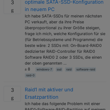
optimale SATA-SSD-Konfiguration
3
in neuem PC
Ich habe SATA-SSDs für meinen nächsten
PC verkauft, aber da ihre Preise
überproportional zu ihrer Größe steigen,
frage ich mich, welche Konfiguration für sie
(für Betriebssysteme und Programme) die
beste wäre: 2 SSDs mit: On-Board-RAID0
dedizierter RAID-Controller für RAID0
Software RAID0 2 oder 3 SSDs, die einen
der oben genannten …
8
windows-7
ssd
raid
software-raid
raid-0
Raid1 mit aktiver und
3
Ersatzpartition
Ich habe das folgende Problem mit einer
RAID1-Software-RAID-Partition auf meinem