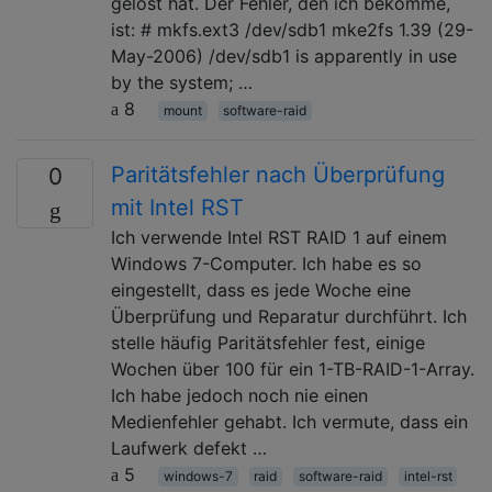
gelöst hat. Der Fehler, den ich bekomme,
ist: # mkfs.ext3 /dev/sdb1 mke2fs 1.39 (29-
May-2006) /dev/sdb1 is apparently in use
by the system; …
8
mount
software-raid
Paritätsfehler nach Überprüfung
0
mit Intel RST
Ich verwende Intel RST RAID 1 auf einem
Windows 7-Computer. Ich habe es so
eingestellt, dass es jede Woche eine
Überprüfung und Reparatur durchführt. Ich
stelle häufig Paritätsfehler fest, einige
Wochen über 100 für ein 1-TB-RAID-1-Array.
Ich habe jedoch noch nie einen
Medienfehler gehabt. Ich vermute, dass ein
Laufwerk defekt …
5
windows-7
raid
software-raid
intel-rst