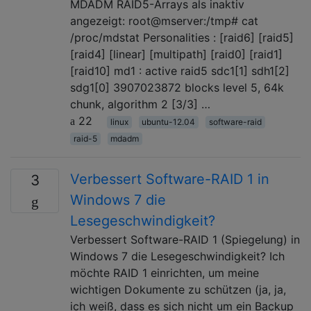
MDADM RAID5-Arrays als inaktiv
angezeigt: root@mserver:/tmp# cat
/proc/mdstat Personalities : [raid6] [raid5]
[raid4] [linear] [multipath] [raid0] [raid1]
[raid10] md1 : active raid5 sdc1[1] sdh1[2]
sdg1[0] 3907023872 blocks level 5, 64k
chunk, algorithm 2 [3/3] …
22
linux
ubuntu-12.04
software-raid
raid-5
mdadm
Verbessert Software-RAID 1 in
3
Windows 7 die
Lesegeschwindigkeit?
Verbessert Software-RAID 1 (Spiegelung) in
Windows 7 die Lesegeschwindigkeit? Ich
möchte RAID 1 einrichten, um meine
wichtigen Dokumente zu schützen (ja, ja,
ich weiß, dass es sich nicht um ein Backup