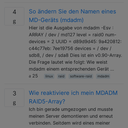
So ändern Sie den Namen eines
4
MD-Geräts (mdadm)
Hier ist die Ausgabe von mdadm -Esv :
ARRAY / dev / md127 level = raid0 num-
devices = 2 UUID = d89d9d45: 9a420812:
c44c77eb: 7ee19756 devices = / dev /
sdb8, / dev / sda8 Dies ist ein v0.90-Array.
Die Frage lautet wie folgt: Wie weist
mdadm einem entsprechenden Gerät …
25
linux
raid
software-raid
mdadm
Wie reaktiviere ich mein MDADM
3
RAID5-Array?
Ich bin gerade umgezogen und musste
meinen Server demontieren und erneut
verbinden. Seitdem wird eines meiner