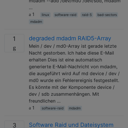
mdadm --add /dev/md0 /dev/sdd, mdadm
…
1
linux
software-raid
raid-5
bad-sectors
mdadm
degraded mdadm RAID5-Array
1
Mein / dev / md0-Array ist gerade letzte
Nacht gestorben. Ich habe diese E-Mail
erhalten Dies ist eine automatisch
generierte E-Mail-Nachricht von mdadm,
die ausgeführt wird Auf md device / dev /
md0 wurde ein Fehlerereignis festgestellt.
Es könnte mit der Komponente device /
dev / sdb zusammenhängen. Mit
freundlichen …
1
software-raid
mdadm
Software Raid und Dateisystem
3