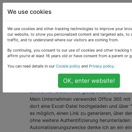
Computerbenutzer
Tags
Account
We use cookies
Als «sharepoint-
We use cookies and other tracking technologies to improve your bro
our website, to show you personalized content and targeted ads, to 
traffic, and to understand where our visitors are coming from.
2013» getaggte
By continuing, you consent to our use of cookies and other tracking 
Fragen
affirm you're at least 16 years old or have consent from a parent or g
You can read details in our
Cookie policy
and
Privacy policy
.
Wie erhalte ich in Office 365 einen 
3
OK, enter website!
Download-Link für ein Excel-Dokume
Drive for Business gespeichert ist?
Mein Unternehmen verwendet Office 365 mit 
dort eine Excel-Datei hochgeladen und über "Ga
es möglich, einen Link zu generieren, über de
ohne weitere Authentifizierung herunterladen
Automatisierungszwecke denke ich an ein ei