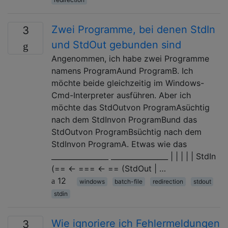
Zwei Programme, bei denen StdIn
3
und StdOut gebunden sind
Angenommen, ich habe zwei Programme
namens ProgramAund ProgramB. Ich
möchte beide gleichzeitig im Windows-
Cmd-Interpreter ausführen. Aber ich
möchte das StdOutvon ProgramAsüchtig
nach dem StdInvon ProgramBund das
StdOutvon ProgramBsüchtig nach dem
StdInvon ProgramA. Etwas wie das
________________ ________________ | | | | | StdIn
(== ← === ← == (StdOut | …
12
windows
batch-file
redirection
stdout
stdin
Wie ignoriere ich Fehlermeldungen
3