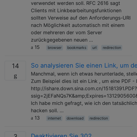
verwendet werden soll. RFC 2616 sagt
Clients mit Linkbearbeitungsfunktionen
sollten Verweise auf den Anforderungs-URI
nach Möglichkeit automatisch mit einem
oder mehreren der vom Server
zurückgegebenen neuen …
15
browser
bookmarks
url
redirection
So analysieren Sie einen Link, um de
14
Manchmal, wenn ich etwas herunterlade, stelle
Zum Beispiel dies ist ein Link , um eine PDF 
http://ishare.down.sina.com.cn/15181391.PDF?
ssig=2jEFaNQs7K&amp;Expires=1312905600&a
Ich habe mich gefragt, wie ich den tatsächlich
hacken soll. …
13
internet
download
redirection
Deaktivieren Sie 302
3