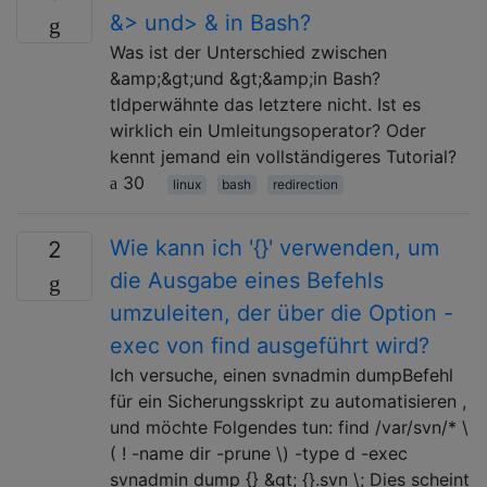
&> und> & in Bash?
Was ist der Unterschied zwischen
&amp;&gt;und &gt;&amp;in Bash?
tldperwähnte das letztere nicht. Ist es
wirklich ein Umleitungsoperator? Oder
kennt jemand ein vollständigeres Tutorial?
30
linux
bash
redirection
Wie kann ich '{}' verwenden, um
2
die Ausgabe eines Befehls
umzuleiten, der über die Option -
exec von find ausgeführt wird?
Ich versuche, einen svnadmin dumpBefehl
für ein Sicherungsskript zu automatisieren ,
und möchte Folgendes tun: find /var/svn/* \
( ! -name dir -prune \) -type d -exec
svnadmin dump {} &gt; {}.svn \; Dies scheint