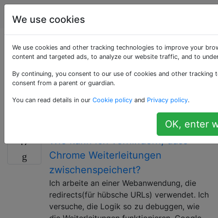
Computerbenutzer
Tags
Account
We use cookies
Als «redirection»
We use cookies and other tracking technologies to improve your bro
content and targeted ads, to analyze our website traffic, and to und
getaggte Fragen
By continuing, you consent to our use of cookies and other tracking t
consent from a parent or guardian.
Kann entweder die Umleitung des Internetverkehrs zu
You can read details in our
Cookie policy
and
Privacy policy
.
verschiedenen IP-Adressen oder die Umleitung von
Dateien von einem Pfad zu einem anderen Pfad sein.
OK, enter w
Wie kann ich verhindern, dass
17
Chrome Weiterleitungen
zwischenspeichert?
Ich arbeite an einer Webanwendung, die
redirects(für hübsche URLs) verwendet. Ich
versuche, die Logik so zu debuggen, wie
die Weiterleitungen funktionieren. Google