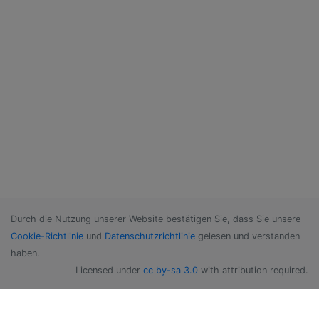
Durch die Nutzung unserer Website bestätigen Sie, dass Sie unsere
Cookie-Richtlinie
und
Datenschutzrichtlinie
gelesen und verstanden
haben.
Licensed under
cc by-sa 3.0
with attribution required.