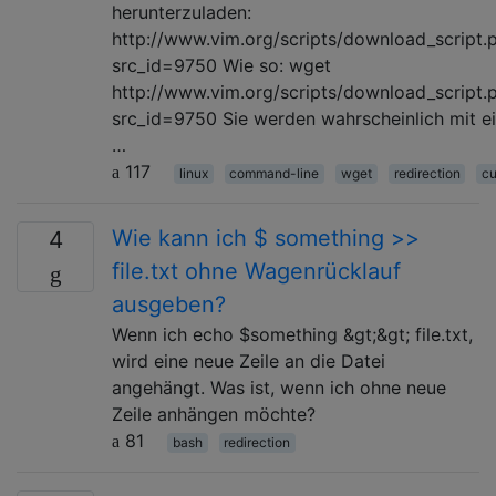
herunterzuladen:
http://www.vim.org/scripts/download_script.
src_id=9750 Wie so: wget
http://www.vim.org/scripts/download_script.
src_id=9750 Sie werden wahrscheinlich mit e
…
117
linux
command-line
wget
redirection
cu
Wie kann ich $ something >>
4
file.txt ohne Wagenrücklauf
ausgeben?
Wenn ich echo $something &gt;&gt; file.txt,
wird eine neue Zeile an die Datei
angehängt. Was ist, wenn ich ohne neue
Zeile anhängen möchte?
81
bash
redirection