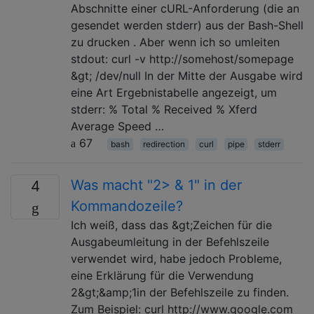
Abschnitte einer cURL-Anforderung (die an
gesendet werden stderr) aus der Bash-Shell
zu drucken . Aber wenn ich so umleiten
stdout: curl -v http://somehost/somepage
&gt; /dev/null In der Mitte der Ausgabe wird
eine Art Ergebnistabelle angezeigt, um
stderr: % Total % Received % Xferd
Average Speed …
67
bash
redirection
curl
pipe
stderr
Was macht "2> & 1" in der
4
Kommandozeile?
Ich weiß, dass das &gt;Zeichen für die
Ausgabeumleitung in der Befehlszeile
verwendet wird, habe jedoch Probleme,
eine Erklärung für die Verwendung
2&gt;&amp;1in der Befehlszeile zu finden.
Zum Beispiel: curl http://www.google.com