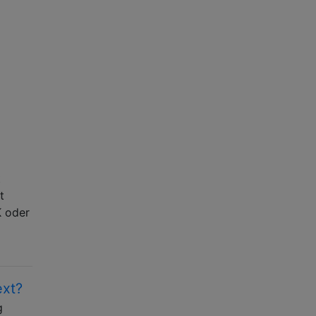
t
t
K oder
ext?
g