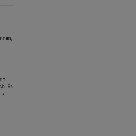
önnen,
ann
ch. Es
us