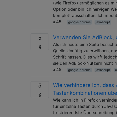
(wie Firefox) ermöglichen es mi
Option oder bin ich nervigen We
komplett ausschalten. Ich möcht
45
google-chrome
javascript
Verwenden Sie AdBlock, 
5
Als ich heute eine Seite besucht
Quelle Unnötig zu erwähnen, da
Schrift hassen. Dies wirft jedoc
sie den AdBlock-Nutzern nicht 
45
google-chrome
javascript
a
Wie verhindere ich, dass
5
Tastenkombinationen übe
Wie kann ich in Firefox verhinde
für einzelne Tasten durch Javas
frustrierendste Überschreibung is