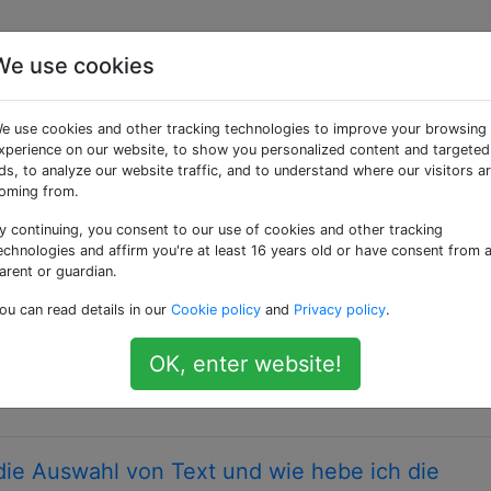
We use cookies
 getaggte Fragen
e use cookies and other tracking technologies to improve your browsing
xperience on our website, to show you personalized content and targeted
ogrammierfragen sind hier nicht zum Thema; Fragen Sie sta
ds, to analyze our website traffic, and to understand where our visitors a
oming from.
ble unverändert, nachdem ich sie innerhalb ein
y continuing, you consent to our use of cookies and other tracking
 - Asynchrone Codereferenz
echnologies and affirm you're at least 16 years old or have consent from 
lgenden Beispielen in allen Fällen undefiniert? var
arent or guardian.
nt.createElement('img'); img.onload = function() {
ou can read details in our
Cookie policy
and
Privacy policy
.
mg.src = 'lolcat.png'; alert(outerScopeVar); var outerScopeV
peVar = 'Hello Asynchronous World!'; }, 0); alert(outerScop
OK, enter website!
r outerScopeVar; $.post('loldog', function(response) { …
die Auswahl von Text und wie hebe ich die