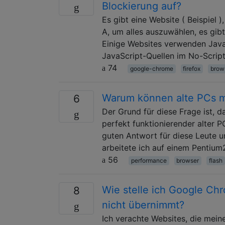
Blockierung auf?
Es gibt eine Website ( Beispiel 
A, um alles auszuwählen, es gib
Einige Websites verwenden JavaS
JavaScript-Quellen im No-Scrip
74
google-chrome
firefox
brow
Warum können alte PCs m
6
Der Grund für diese Frage ist, 
perfekt funktionierender alter 
guten Antwort für diese Leute u
arbeitete ich auf einem Pentiu
56
performance
browser
flash
Wie stelle ich Google Ch
8
nicht übernimmt?
Ich verachte Websites, die mein