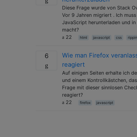
Diese Frage wurde von Stack Ov
Vor 9 Jahren migriert . Ich mus
JavaScript herunterladen und i
macht?
22
html
javascript
css
rippi
Wie man Firefox veranlass
6
reagiert
Auf einigen Seiten erhalte ich d
und einem Kontrollkästchen, das 
Frage mit dieser sinnlosen Chec
reagiert?
22
firefox
javascript