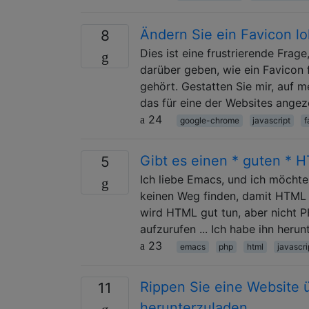
Ändern Sie ein Favicon l
8
Dies ist eine frustrierende Frage
darüber geben, wie ein Favicon
gehört. Gestatten Sie mir, auf 
das für eine der Websites angez
24
google-chrome
javascript
f
Gibt es einen * guten *
5
Ich liebe Emacs, und ich möchte
keinen Weg finden, damit HTML ri
wird HTML gut tun, aber nicht P
aufzurufen ... Ich habe ihn herun
23
emacs
php
html
javascri
Rippen Sie eine Website
11
herunterzuladen