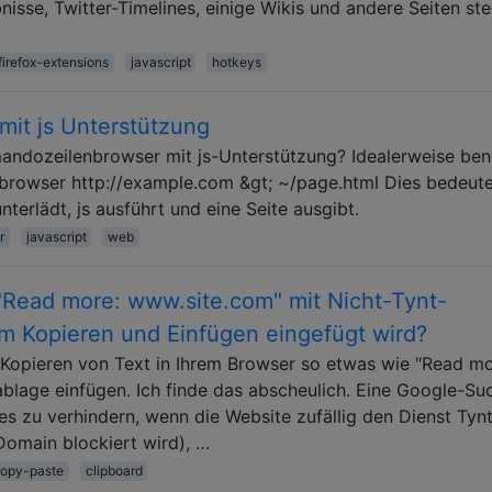
sse, Twitter-Timelines, einige Wikis und andere Seiten ste
firefox-extensions
javascript
hotkeys
it js Unterstützung
ndozeilenbrowser mit js-Unterstützung? Idealerweise ben
-browser http://example.com &gt; ~/page.html Dies bedeute
erlädt, js ausführt und eine Seite ausgibt.
r
javascript
web
 "Read more: www.site.com" mit Nicht-Tynt-
um Kopieren und Einfügen eingefügt wird?
m Kopieren von Text in Ihrem Browser so etwas wie "Read mo
blage einfügen. Ich finde das abscheulich. Eine Google-Su
es zu verhindern, wenn die Website zufällig den Dienst Tyn
Domain blockiert wird), …
opy-paste
clipboard