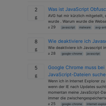
Was ist JavaScript Obfus
2
AVG hat mir kürzlich mitgeteilt
wurde . Warum wurde die Webse
29
javascript
malware
avg-ant
Wie deaktiviere ich Javas
8
Wie deaktiviere ich Javascript 
28
google-chrome
javascript
Google Chrome muss bei 
5
JavaScript-Dateien such
Wenn ich in Internet Explorer zu
wenn der IE nach Updates sucht
momentan meine JavaScript-Dat
immer die zwischengespeicherte
25
google-chrome
internet-explo