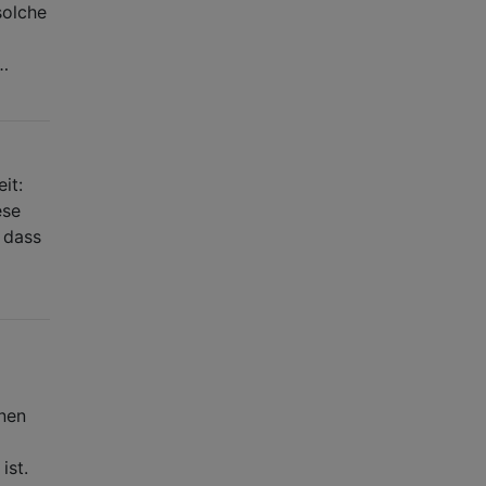
solche
 …
it:
ese
, dass
onen
ist.