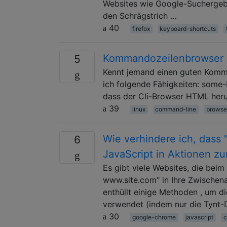
Websites wie Google-Suchergebni
den Schrägstrich …
40
firefox
keyboard-shortcuts
Kommandozeilenbrowser m
5
Kennt jemand einen guten Komma
ich folgende Fähigkeiten: some
dass der Cli-Browser HTML herunt
39
linux
command-line
browse
Wie verhindere ich, dass
6
JavaScript in Aktionen z
Es gibt viele Websites, die bei
www.site.com" in Ihre Zwischena
enthüllt einige Methoden , um di
verwendet (indem nur die Tynt-
30
google-chrome
javascript
c