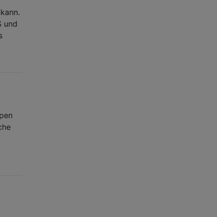
 kann.
S und
s
ppen
che