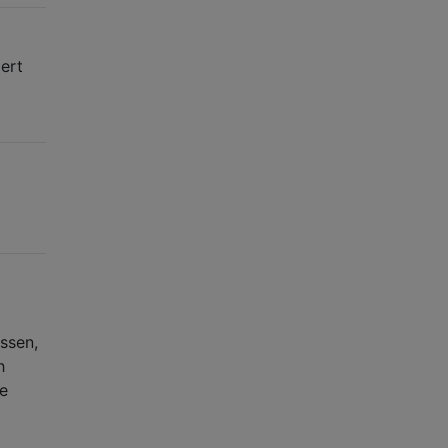
ert
ssen,
h
e