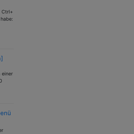
 Ctrl+
 habe:
]
 einer
0
Menü
er