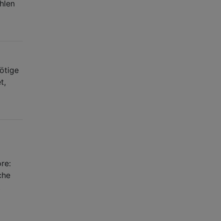
hlen
ötige
t,
re:
che
t