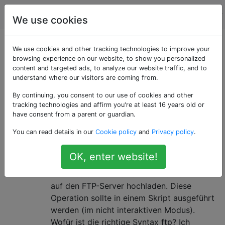
Computerbenutzer
Tags
Account
We use cookies
Als «ftp» getaggte
We use cookies and other tracking technologies to improve your
browsing experience on our website, to show you personalized
content and targeted ads, to analyze our website traffic, and to
Fragen
understand where our visitors are coming from.
By continuing, you consent to our use of cookies and other
FTP (File Transfer Protocol) ist ein gängiges Protokoll
tracking technologies and affirm you're at least 16 years old or
zum Übertragen von Dateien zwischen Computern
have consent from a parent or guardian.
über Netzwerke
You can read details in our
Cookie policy
and
Privacy policy
.
Wie lade ich eine Datei per FTP
10
OK, enter website!
von der Kommandozeile hoch?
Ich muss eine einzelne Datei von Ubuntu
auf den FTP-Server hochladen. Diese
Operation sollte in einem Skript ausgeführt
werden (im nicht interaktiven Modus).
Wofür ist die richtige Syntax ftp? Ich