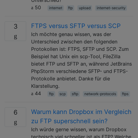
50
internet
ftp
upload
internet-security
FTPS versus SFTP versus SCP
3
Ich möchte genau wissen, was der
Unterschied zwischen den folgenden
Protokollen ist: FTPS, SFTP und SCP. Zum
Beispiel hat Unix ein scp-Tool, FileZilla
bietet FTP und SFTP an, während JetBrains
PhpStorm verschiedene SFTP- und FTPS-
Protokolle anbietet. Danke für die
Klarstellung.
44
ftp
scp
sftp
network-protocols
ftps
Warum kann Dropbox im Vergleich
6
zu FTP superschnell sein?
Ich würde gerne wissen, warum Dropbox
technisch viel schneller ist als FTP? Welche