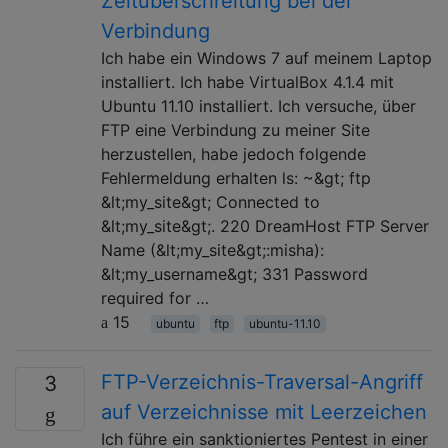
Zeitüberschreitung bei der
Verbindung
Ich habe ein Windows 7 auf meinem Laptop
installiert. Ich habe VirtualBox 4.1.4 mit
Ubuntu 11.10 installiert. Ich versuche, über
FTP eine Verbindung zu meiner Site
herzustellen, habe jedoch folgende
Fehlermeldung erhalten ls: ~&gt; ftp
&lt;my_site&gt; Connected to
&lt;my_site&gt;. 220 DreamHost FTP Server
Name (&lt;my_site&gt;:misha):
&lt;my_username&gt; 331 Password
required for …
15
ubuntu
ftp
ubuntu-11.10
FTP-Verzeichnis-Traversal-Angriff
3
auf Verzeichnisse mit Leerzeichen
Ich führe ein sanktioniertes Pentest in einer