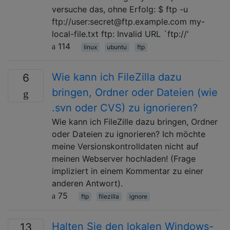
versuche das, ohne Erfolg: $ ftp -u
ftp://user:secret@ftp.example.com my-
local-file.txt ftp: Invalid URL `ftp://'
114
linux
ubuntu
ftp
Wie kann ich FileZilla dazu
6
bringen, Ordner oder Dateien (wie
.svn oder CVS) zu ignorieren?
Wie kann ich FileZille dazu bringen, Ordner
oder Dateien zu ignorieren? Ich möchte
meine Versionskontrolldaten nicht auf
meinen Webserver hochladen! (Frage
impliziert in einem Kommentar zu einer
anderen Antwort).
75
ftp
filezilla
ignore
Halten Sie den lokalen Windows-
13