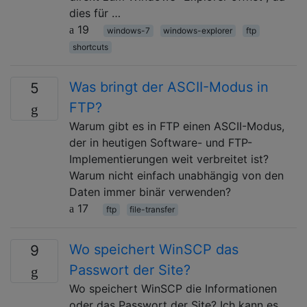
dies für …
19
windows-7
windows-explorer
ftp
shortcuts
Was bringt der ASCII-Modus in
5
FTP?
Warum gibt es in FTP einen ASCII-Modus,
der in heutigen Software- und FTP-
Implementierungen weit verbreitet ist?
Warum nicht einfach unabhängig von den
Daten immer binär verwenden?
17
ftp
file-transfer
Wo speichert WinSCP das
9
Passwort der Site?
Wo speichert WinSCP die Informationen
oder das Passwort der Site? Ich kann es