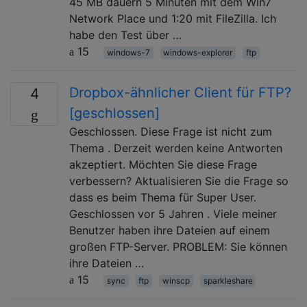
45 MB dauern 5 Minuten mit dem Win7
Network Place und 1:20 mit FileZilla. Ich
habe den Test über …
15
windows-7
windows-explorer
ftp
Dropbox-ähnlicher Client für FTP?
4
[geschlossen]
Geschlossen. Diese Frage ist nicht zum
Thema . Derzeit werden keine Antworten
akzeptiert. Möchten Sie diese Frage
verbessern? Aktualisieren Sie die Frage so
dass es beim Thema für Super User.
Geschlossen vor 5 Jahren . Viele meiner
Benutzer haben ihre Dateien auf einem
großen FTP-Server. PROBLEM: Sie können
ihre Dateien …
15
sync
ftp
winscp
sparkleshare