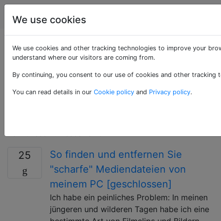
Computerbenutzer
Tags
Account
We use cookies
Als «encryption»
We use cookies and other tracking technologies to improve your brow
understand where our visitors are coming from.
getaggte Fragen
By continuing, you consent to our use of cookies and other tracking t
You can read details in our
Cookie policy
and
Privacy policy
.
Bei der Verschlüsselung werden Informationen mithilfe
eines Algorithmus so transformiert, dass sie für
niemanden außer für Personen mit besonderen
Kenntnissen unlesbar sind.
So finden und entfernen Sie
25
"scharfe" Mediendateien von
meinem PC [geschlossen]
Ich habe ein peinliches Problem: In meinen
jüngeren und wilderen Tagen habe ich eine
bestimmte Art von Filmclips und Bildern