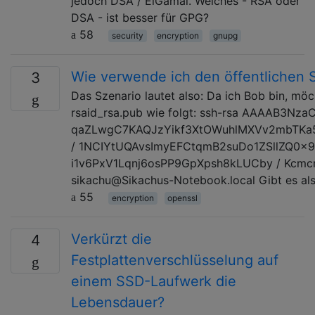
jedoch DSA / ElGamal. Welches - RSA oder
DSA - ist besser für GPG?
58
security
encryption
gnupg
Wie verwende ich den öffentlichen S
3
Das Szenario lautet also: Da ich Bob bin, möcht
rsaid_rsa.pub wie folgt: ssh-rsa AAAAB3N
qaZLwgC7KAQJzYikf3XtOWuhlMXVv2mbTKa5d
/ 1NCIYtUQAvsImyEFCtqmB2suDo1ZSllZQ0x
i1v6PxV1Lqnj6osPP9GpXpsh8kLUCby / Kcm
sikachu@Sikachus-Notebook.local Gibt es als
55
encryption
openssl
Verkürzt die
4
Festplattenverschlüsselung auf
einem SSD-Laufwerk die
Lebensdauer?