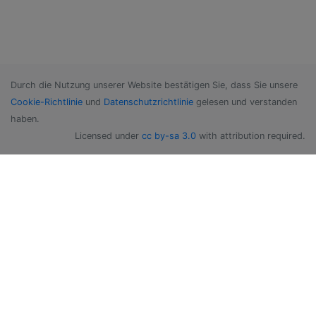
Durch die Nutzung unserer Website bestätigen Sie, dass Sie unsere
Cookie-Richtlinie
und
Datenschutzrichtlinie
gelesen und verstanden
haben.
Licensed under
cc by-sa 3.0
with attribution required.