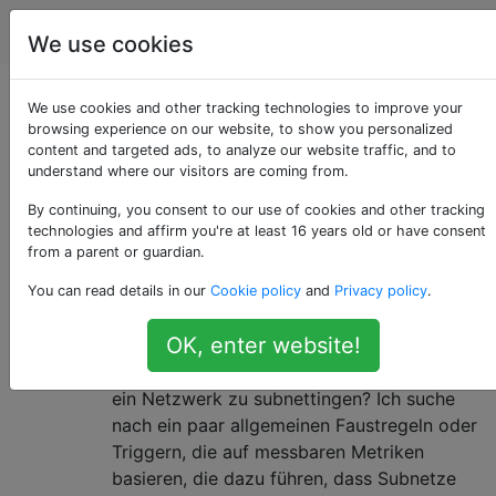
Serveradministratoren
Tags
Accoun
We use cookies
Als «network-
We use cookies and other tracking technologies to improve your
browsing experience on our website, to show you personalized
content and targeted ads, to analyze our website traffic, and to
design» getaggte
understand where our visitors are coming from.
Fragen
By continuing, you consent to our use of cookies and other tracking
technologies and affirm you're at least 16 years old or have consent
from a parent or guardian.
Wann / warum soll mit der
8
You can read details in our
Cookie policy
and
Privacy policy
.
Untervernetzung eines Netzwerks
begonnen werden?
OK, enter website!
Unter welchen Bedingungen fängt man an,
ein Netzwerk zu subnettingen? Ich suche
nach ein paar allgemeinen Faustregeln oder
Triggern, die auf messbaren Metriken
basieren, die dazu führen, dass Subnetze