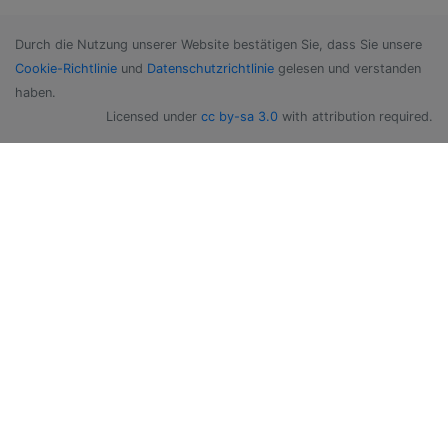
Durch die Nutzung unserer Website bestätigen Sie, dass Sie unsere
Cookie-Richtlinie
und
Datenschutzrichtlinie
gelesen und verstanden
haben.
Licensed under
cc by-sa 3.0
with attribution required.