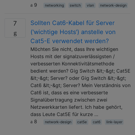
9
networking
switch
vlan
network-design
Sollten Cat6-Kabel für Server
7
('wichtige Hosts') anstelle von
Cat5-E verwendet werden?
Möchten Sie nicht, dass Ihre wichtigen
Hosts mit der signalzuverlässigsten /
verbesserten Konnektivitätsmethode
bedient werden? Gig Switch &lt;-&gt; Cat5E
&lt;-&gt; Server? oder Gig Switch &lt;-&gt;
Cat6 &lt;-&gt; Server? Mein Verständnis von
Cat6 ist, dass es eine verbesserte
Signalübertragung zwischen zwei
Netzwerkkarten liefert. Ich habe gehört,
dass Leute Cat5E für kurze …
8
network-design
cat5e
cat6
link-layer