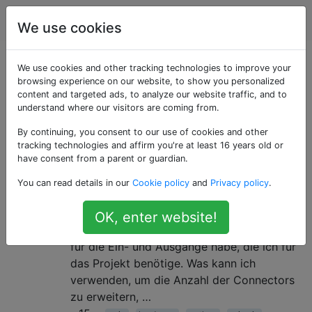
Raspberry Pi
Tags
Account
We use cookies
Als «connectors»
We use cookies and other tracking technologies to improve your
browsing experience on our website, to show you personalized
content and targeted ads, to analyze our website traffic, and to
getaggte Fragen
understand where our visitors are coming from.
By continuing, you consent to our use of cookies and other
Wie kann ich mehr GPIO-Ports auf
4
tracking technologies and affirm you're at least 16 years old or
dem Raspberry Pi verwenden?
have consent from a parent or guardian.
Ich plane derzeit ein Projekt für einen Kurs
You can read details in our
Cookie policy
and
Privacy policy
.
in der Schule, bei dem der Raspberry Pi
verwendet wird. Ich bin jedoch besorgt,
OK, enter website!
dass ich nicht genügend GPIO-Anschlüsse
für die Ein- und Ausgänge habe, die ich für
das Projekt benötige. Was kann ich
verwenden, um die Anzahl der Connectors
zu erweitern, …