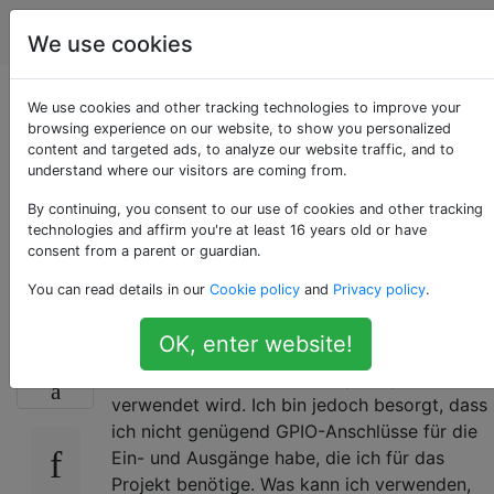
Raspberry Pi
Tags
Account
We use cookies
Wie kann ich mehr
We use cookies and other tracking technologies to improve your
browsing experience on our website, to show you personalized
content and targeted ads, to analyze our website traffic, and to
GPIO-Ports auf dem
understand where our visitors are coming from.
Raspberry Pi
By continuing, you consent to our use of cookies and other tracking
technologies and affirm you're at least 16 years old or have
consent from a parent or guardian.
verwenden?
You can read details in our
Cookie policy
and
Privacy policy
.
OK, enter website!
Ich plane derzeit ein Projekt für einen Kurs in
15
der Schule, bei dem der Raspberry Pi
verwendet wird. Ich bin jedoch besorgt, dass
ich nicht genügend GPIO-Anschlüsse für die
Ein- und Ausgänge habe, die ich für das
Projekt benötige. Was kann ich verwenden,