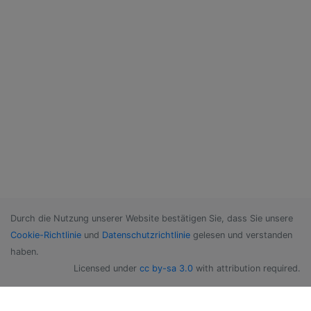
Durch die Nutzung unserer Website bestätigen Sie, dass Sie unsere
Cookie-Richtlinie
und
Datenschutzrichtlinie
gelesen und verstanden
haben.
Licensed under
cc by-sa 3.0
with attribution required.