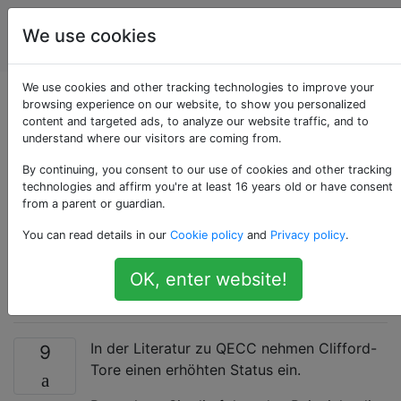
Quanten-
Tags
We use cookies
Account
Computing
We use cookies and other tracking technologies to improve your
Bedeutung von
browsing experience on our website, to show you personalized
content and targeted ads, to analyze our website traffic, and to
understand where our visitors are coming from.
Clifford-Operationen
By continuing, you consent to our use of cookies and other tracking
aus der Perspektive
technologies and affirm you're at least 16 years old or have consent
from a parent or guardian.
der
You can read details in our
Cookie policy
and
Privacy policy
.
Quantenfehlerkorrektu
OK, enter website!
In der Literatur zu QECC nehmen Clifford-
9
Tore einen erhöhten Status ein.