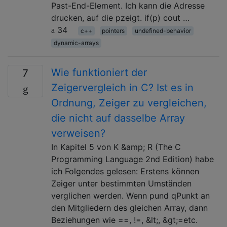
Past-End-Element. Ich kann die Adresse
drucken, auf die pzeigt. if(p) cout …
34
c++
pointers
undefined-behavior
dynamic-arrays
Wie funktioniert der
7
Zeigervergleich in C? Ist es in
Ordnung, Zeiger zu vergleichen,
die nicht auf dasselbe Array
verweisen?
In Kapitel 5 von K &amp; R (The C
Programming Language 2nd Edition) habe
ich Folgendes gelesen: Erstens können
Zeiger unter bestimmten Umständen
verglichen werden. Wenn pund qPunkt an
den Mitgliedern des gleichen Array, dann
Beziehungen wie ==, !=, &lt;, &gt;=etc.