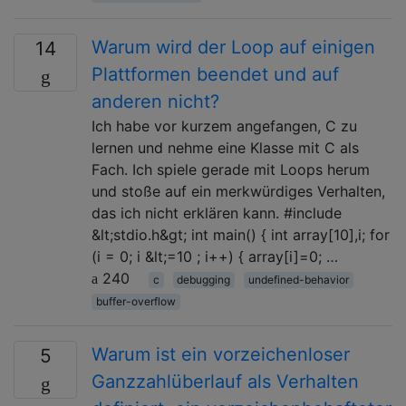
Warum wird der Loop auf einigen
14
Plattformen beendet und auf
anderen nicht?
Ich habe vor kurzem angefangen, C zu
lernen und nehme eine Klasse mit C als
Fach. Ich spiele gerade mit Loops herum
und stoße auf ein merkwürdiges Verhalten,
das ich nicht erklären kann. #include
&lt;stdio.h&gt; int main() { int array[10],i; for
(i = 0; i &lt;=10 ; i++) { array[i]=0; …
240
c
debugging
undefined-behavior
buffer-overflow
Warum ist ein vorzeichenloser
5
Ganzzahlüberlauf als Verhalten