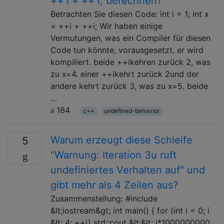
++ i + ++ i; berechnen?
Betrachten Sie diesen Code: int i = 1; int x
= ++i + ++i; Wir haben einige
Vermutungen, was ein Compiler für diesen
Code tun könnte, vorausgesetzt, er wird
kompiliert. beide ++ikehren zurück 2, was
zu x=4. einer ++ikehrt zurück 2und der
andere kehrt zurück 3, was zu x=5. beide
…
164
c++
undefined-behavior
Warum erzeugt diese Schleife
5
"Warnung: Iteration 3u ruft
undefiniertes Verhalten auf" und
gibt mehr als 4 Zeilen aus?
Zusammenstellung: #include
&lt;iostream&gt; int main() { for (int i = 0; i
&lt; 4; ++i) std::cout &lt;&lt; i*1000000000