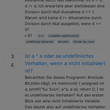
d /= d; Ich erwartete aber stattdessen eine
Division durch Null-Ausnahme d == 1.
Warum wird keine d /= dAusnahme durch
Division durch Null ausgelöst, wenn d ==
0?
81
c++
compiler-optimization
undefined-behavior
division
divide-by-zero
Ist a ^ a oder aa undefiniertes
3
Verhalten, wenn a nicht initialisiert
ist?
Betrachten Sie dieses Programm: #include
&lt;stdio.h&gt; int main(void) { unsigned int
a; printf("%u %u\n", a^a, a-a); return 0; } Ist
es undefiniertes Verhalten? Auf den ersten
Blick aist eine nicht initialisierte Variable.
Das deutet also auf undefiniertes Verhalten