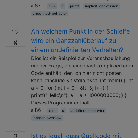
87
c++
c
printf
implicit-conversion
undefined-behavior
An welchem ​​Punkt in der Schleife
12
wird ein Ganzzahlüberlauf zu
einem undefinierten Verhalten?
Dies ist ein Beispiel zur Veranschaulichung
meiner Frage, die einen viel komplizierteren
Code enthält, den ich hier nicht posten
kann. #include &lt;stdio.h&gt; int main() { int
a = 0; for (int i = 0; i &lt; 3; i++) {
printf("Hello\n"); a = a + 1000000000; } }
Dieses Programm enthält …
86
c++
c
undefined-behavior
integer-overflow
Ist es legal, dass Quellcode mit
3