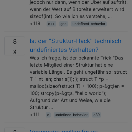
jedoch nur dann, wenn der Überlauf auftritt,
wenn der Wert auf Bitbreite erweitert wird
sizeof(int). So wie ich es verstehe, …
118
c++
gcc
undefined-behavior
Ist der "Struktur-Hack" technisch
8
undefiniertes Verhalten?
Was ich frage, ist der bekannte Trick "Das
letzte Mitglied einer Struktur hat eine
variable Länge". Es geht ungefähr so: struct
T { int len; char s[1]; }; struct T *p =
malloc(sizeof(struct T) + 100); p-&gt;len =
100; strcpy(p-&gt;s, "hello world");
Aufgrund der Art und Weise, wie die
Struktur …
111
c
undefined-behavior
c89
Verwendet malloc für int