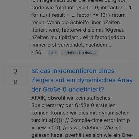
Code wie folgt int result = 0; int factor = 1;
for (...) { result = ... factor *= 10; } return
result; Wenn die Schleife über nZeiten
iteriert wird, factorwird sie mit 10genau
nZeiten multipliziert . Wird factorjedoch
immer erst verwendet, nachdem …
56
c++
undefined-behavior
Ist das Inkrementieren eines
3
Zeigers auf ein dynamisches Array
der Größe 0 undefiniert?
AFAIK, obwohl wir kein statisches
Speicherarray der Größe 0 erstellen
können, können wir dies mit dynamischen
tun: int a[0]{}; // Compile-time error int* p
= new int[0]; // Is well-defined Wie ich
gelesen habe, pverhält es sich wie ein One-