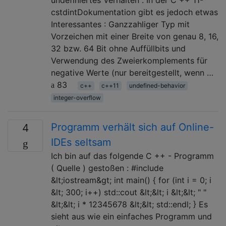
cstdintDokumentation gibt es jedoch etwas
Interessantes : Ganzzahliger Typ mit
Vorzeichen mit einer Breite von genau 8, 16,
32 bzw. 64 Bit ohne Auffüllbits und
Verwendung des Zweierkomplements für
negative Werte (nur bereitgestellt, wenn …
83
c++
c++11
undefined-behavior
integer-overflow
Programm verhält sich auf Online-
4
IDEs seltsam
Ich bin auf das folgende C ++ - Programm
( Quelle ) gestoßen : #include
&lt;iostream&gt; int main() { for (int i = 0; i
&lt; 300; i++) std::cout &lt;&lt; i &lt;&lt; " "
&lt;&lt; i * 12345678 &lt;&lt; std::endl; } Es
sieht aus wie ein einfaches Programm und