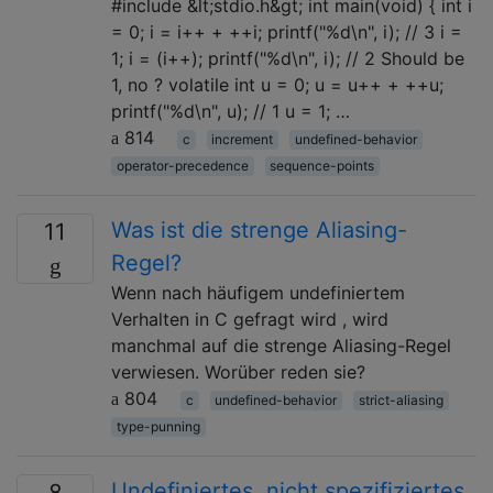
#include &lt;stdio.h&gt; int main(void) { int i
= 0; i = i++ + ++i; printf("%d\n", i); // 3 i =
1; i = (i++); printf("%d\n", i); // 2 Should be
1, no ? volatile int u = 0; u = u++ + ++u;
printf("%d\n", u); // 1 u = 1; …
814
c
increment
undefined-behavior
operator-precedence
sequence-points
Was ist die strenge Aliasing-
11
Regel?
Wenn nach häufigem undefiniertem
Verhalten in C gefragt wird , wird
manchmal auf die strenge Aliasing-Regel
verwiesen. Worüber reden sie?
804
c
undefined-behavior
strict-aliasing
type-punning
Undefiniertes, nicht spezifiziertes
8