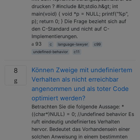
drucken ? #include &lt;stdio.h&gt; int
main(void) { void *p = NULL; printf("%p",
p); return 0; } Die Frage bezieht sich auf
den C-Standard und nicht auf C-
Implementierungen.
93
c
language-lawyer
c99
undefined-behavior
c11
Können Zweige mit undefiniertem
8
Verhalten als nicht erreichbar
angenommen und als toter Code
optimiert werden?
Betrachten Sie die folgende Aussage: *
((char*)NULL) = 0; //undefined behavior Es
ruft eindeutig undefiniertes Verhalten
hervor. Bedeutet das Vorhandensein einer
solchen Anweisung in einem bestimmten