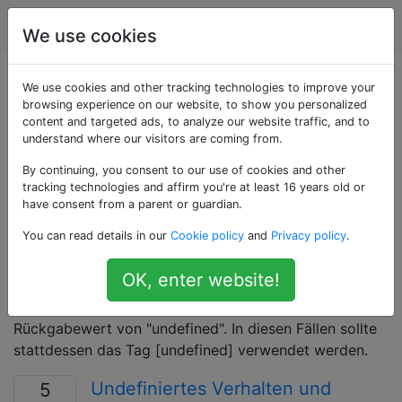
Programmierung
Tags
Account
We use cookies
Als «undefined-
We use cookies and other tracking technologies to improve your
browsing experience on our website, to show you personalized
content and targeted ads, to analyze our website traffic, and to
behavior» getaggte
understand where our visitors are coming from.
Fragen
By continuing, you consent to our use of cookies and other
tracking technologies and affirm you're at least 16 years old or
have consent from a parent or guardian.
Das unvorhersehbare Ergebnis des Kompilierens oder
You can read details in our
Cookie policy
and
Privacy policy
.
Ausführens eines Programms, das gegen Regeln der
Sprache verstößt, müssen weder Compiler, Interpreter
OK, enter website!
noch Laufzeitsystem erzwingen. Verwenden Sie dieses
Tag NICHT für Fragen zum Datentyp oder zum
Rückgabewert von "undefined". In diesen Fällen sollte
stattdessen das Tag [undefined] verwendet werden.
Undefiniertes Verhalten und
5