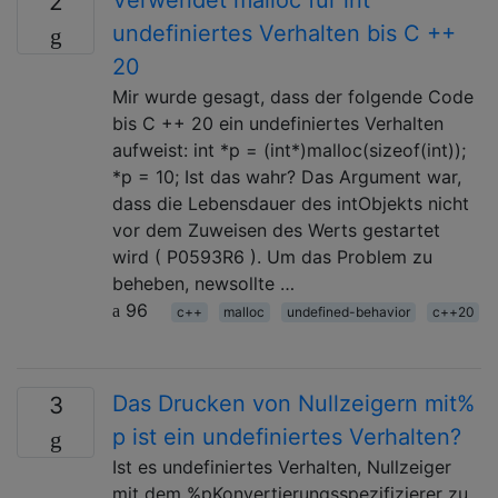
2
undefiniertes Verhalten bis C ++
20
Mir wurde gesagt, dass der folgende Code
bis C ++ 20 ein undefiniertes Verhalten
aufweist: int *p = (int*)malloc(sizeof(int));
*p = 10; Ist das wahr? Das Argument war,
dass die Lebensdauer des intObjekts nicht
vor dem Zuweisen des Werts gestartet
wird ( P0593R6 ). Um das Problem zu
beheben, newsollte …
96
c++
malloc
undefined-behavior
c++20
Das Drucken von Nullzeigern mit%
3
p ist ein undefiniertes Verhalten?
Ist es undefiniertes Verhalten, Nullzeiger
mit dem %pKonvertierungsspezifizierer zu