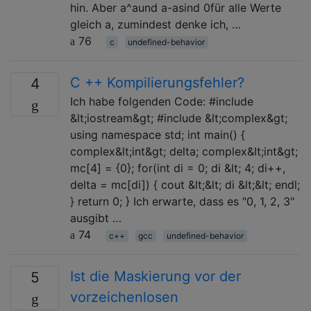
hin. Aber a^aund a-asind 0für alle Werte
gleich a, zumindest denke ich, …
76
c
undefined-behavior
C ++ Kompilierungsfehler?
4
Ich habe folgenden Code: #include
&lt;iostream&gt; #include &lt;complex&gt;
using namespace std; int main() {
complex&lt;int&gt; delta; complex&lt;int&gt;
mc[4] = {0}; for(int di = 0; di &lt; 4; di++,
delta = mc[di]) { cout &lt;&lt; di &lt;&lt; endl;
} return 0; } Ich erwarte, dass es "0, 1, 2, 3"
ausgibt …
74
c++
gcc
undefined-behavior
Ist die Maskierung vor der
5
vorzeichenlosen