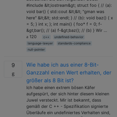
#include &lt;iostream&gt; struct foo { // (a):
void bar() { std::cout &lt;&lt; "gman was
here" &lt;&lt; std::endl; } // (b): void baz() { x
= 5; } int x; }; int main() { foo* f = 0; f-
&gt;bar(); // (a) f-&gt;baz(); // (b) } Wir …
120
c++
undefined-behavior
language-lawyer
standards-compliance
null-pointer
Wie habe ich aus einer 8-Bit-
9
Ganzzahl einen Wert erhalten, der
größer als 8 Bit ist?
Ich habe einen extrem bösen Käfer
aufgespürt, der sich hinter diesem kleinen
Juwel versteckt. Mir ist bekannt, dass
gemäß der C ++ - Spezifikation signierte
Überläufe ein undefiniertes Verhalten sind,