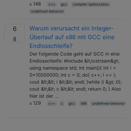
148
c++
gcc
compiler-optimization
undefined-behavior
Warum verursacht ein Integer-
6
Überlauf auf x86 mit GCC eine
Endlosschleife?
Der folgende Code geht auf GCC in eine
Endlosschleife: #include &lt;iostream&gt;
using namespace std; int main(){ int i =
0x10000000; int c = 0; do{ c++; i += i;
cout &lt;&lt; i &lt;&lt; endl; }while (i &gt; 0);
cout &lt;&lt; c &lt;&lt; endl; return 0; } Also
hier ist der …
129
c++
c
gcc
x86
undefined-behavior