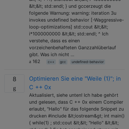
&lt;&lt; std::endl; } und gccerzeugt die
folgende Warnung: warning: iteration 3u
invokes undefined behavior [-Waggressive-
loop-optimizations] std::cout &lt;&lt;
i*1000000000 &lt;&lt; std::endl; ^ Ich
verstehe, dass es einen
vorzeichenbehafteten Ganzzahlüberlauf
gibt. Was ich nicht …
162
c++
gcc
undefined-behavior
Optimieren Sie eine "Weile (1)"; in
8
C ++ 0x
Aktualisiert, siehe unten! Ich habe gehört
und gelesen, dass C ++ 0x einem Compiler
erlaubt, "Hallo" für das folgende Snippet zu
drucken #include &lt;iostream&gt; int main()
{ while(1) ; std::cout &lt;&lt; "Hello" &lt;&lt;