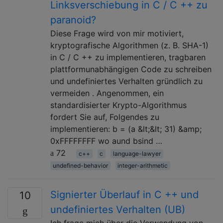
Linksverschiebung in C / C ++ zu
paranoid?
Diese Frage wird von mir motiviert,
kryptografische Algorithmen (z. B. SHA-1)
in C / C ++ zu implementieren, tragbaren
plattformunabhängigen Code zu schreiben
und undefiniertes Verhalten gründlich zu
vermeiden . Angenommen, ein
standardisierter Krypto-Algorithmus
fordert Sie auf, Folgendes zu
implementieren: b = (a &lt;&lt; 31) &amp;
0xFFFFFFFF wo aund bsind …
72
c++
c
language-lawyer
undefined-behavior
integer-arithmetic
Signierter Überlauf in C ++ und
10
undefiniertes Verhalten (UB)
Ich frage mich über die Verwendung von