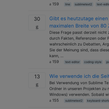
159
line
sublimetext2
text-edit
Gibt es heutzutage einen
30
maximalen Breite von 80 
Diese Frage passt derzeit nich
durch Fakten, Referenzen oder 
wahrscheinlich zu Debatten, Ar
Sie der Meinung sind, dass die
kann, …
159
text-editor
coding-style
p
Wie verwende ich die Seit
13
Bei Verwendung von Sublime Text
Ordner in unseren Projekten zu 
Windows) verwenden. Sobald wir 
155
sublimetext2
keyboard-short