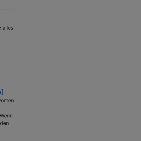
 alles
n]
worten
 Wenn
rden