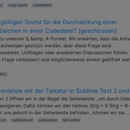
or
copy-paste
sublimetext
 gültigen Grund für die Durchsetzung einer
Zeichen in einer Codedatei? [geschlossen]
t zu unserem Q &amp; A-Format. Wir erwarten, dass die Ant
Fachwissen gestützt werden, aber diese Frage wird
gumenten, Umfragen oder erweiterten Diskussionen führen.
se Frage verbessert und möglicherweise erneut geöffnet we
olicy
enleiste mit der Tastatur in Sublime Text 2 und
 2 öffnen wir in der Regel die Seitenleiste , um durch Date
navigieren. Dafür können wir den Hotkey Strg + K Strg + B 
uns jedoch in der Seitenleiste befinden , können wir sie …
cuts
sublimetext3
sublimetext
text-editor