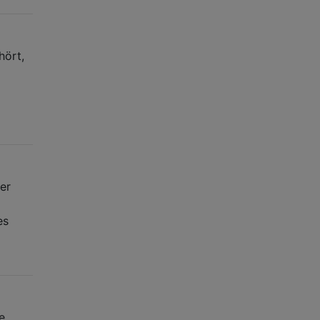
hört,
er
es
e