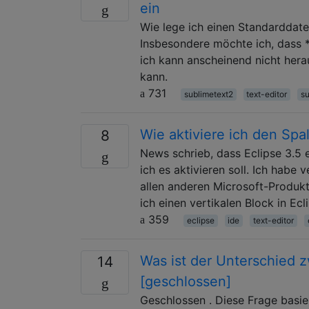
ein
Wie lege ich einen Standarddate
Insbesondere möchte ich, dass *
ich kann anscheinend nicht herau
kann.
731
sublimetext2
text-editor
su
Wie aktiviere ich den Sp
8
News schrieb, dass Eclipse 3.5 e
ich es aktivieren soll. Ich habe 
allen anderen Microsoft-Produk
ich einen vertikalen Block in Ecl
359
eclipse
ide
text-editor
Was ist der Unterschied 
14
[geschlossen]
Geschlossen . Diese Frage basie