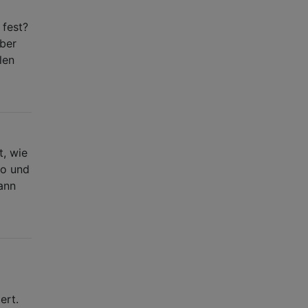
 fest?
aber
len
t, wie
io und
ann
ert.