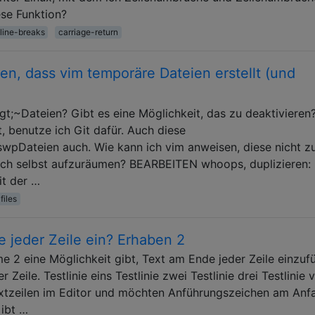
ese Funktion?
line-breaks
carriage-return
n, dass vim temporäre Dateien erstellt (und
gt;~Dateien? Gibt es eine Möglichkeit, das zu deaktivieren
, benutze ich Git dafür. Auch diese
;.swpDateien auch. Wie kann ich vim anweisen, diese nicht z
sich selbst aufzuräumen? BEARBEITEN whoops, duplizieren:
t der …
files
 jeder Zeile ein? Erhaben 2
me 2 eine Möglichkeit gibt, Text am Ende jeder Zeile einzuf
ile. Testlinie eins Testlinie zwei Testlinie drei Testlinie vie
tzeilen im Editor und möchten Anführungszeichen am Anf
Gibt …