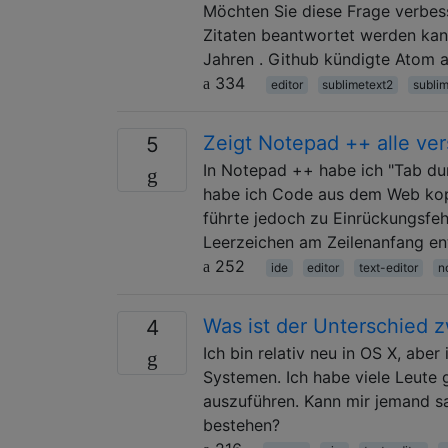
Möchten Sie diese Frage verbess
Zitaten beantwortet werden kann
Jahren . Github kündigte Atom a
334
editor
sublimetext2
sublim
Zeigt Notepad ++ alle ve
5
In Notepad ++ habe ich "Tab du
habe ich Code aus dem Web kopi
führte jedoch zu Einrückungsfehl
Leerzeichen am Zeilenanfang en
252
ide
editor
text-editor
n
Was ist der Unterschied
4
Ich bin relativ neu in OS X, abe
Systemen. Ich habe viele Leute
auszuführen. Kann mir jemand 
bestehen?