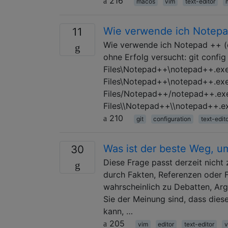
216
macos
vim
text-editor
Wie verwende ich Notepad
11
Wie verwende ich Notepad ++ (od
ohne Erfolg versucht: git config
Files\Notepad++\notepad++.exe 
Files\Notepad++\notepad++.exe"
Files/Notepad++/notepad++.exe 
Files\\Notepad++\\notepad++.e
210
git
configuration
text-edit
Was ist der beste Weg, um
30
Diese Frage passt derzeit nich
durch Fakten, Referenzen oder 
wahrscheinlich zu Debatten, Ar
Sie der Meinung sind, dass die
kann, …
205
vim
editor
text-editor
v