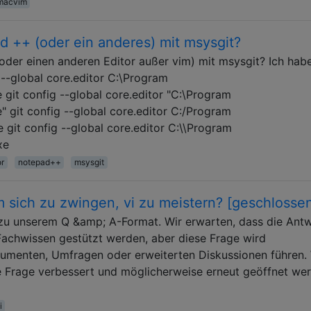
macvim
 ++ (oder ein anderes) mit msysgit?
er einen anderen Editor außer vim) mit msysgit? Ich habe
 --global core.editor C:\Program
git config --global core.editor "C:\Program
 git config --global core.editor C:/Program
git config --global core.editor C:\\Program
xe
or
notepad++
msysgit
 sich zu zwingen, vi zu meistern? [geschlosse
t zu unserem Q &amp; A-Format. Wir erwarten, dass die Ant
Fachwissen gestützt werden, aber diese Frage wird
gumenten, Umfragen oder erweiterten Diskussionen führen.
se Frage verbessert und möglicherweise erneut geöffnet we
i