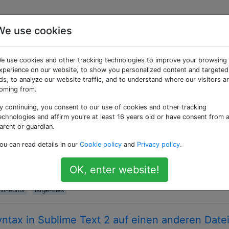
We use cookies
» getaggte Fragen
e use cookies and other tracking technologies to improve your browsing
xperience on our website, to show you personalized content and targeted
dem Textdateien bearbeitet werden. Dieses Tag ist gleichbe
ds, to analyze our website traffic, and to understand where our visitors a
oming from.
er (riesiger, riesiger, großer) Textdateien
y continuing, you consent to our use of cookies and other tracking
echnologies and affirm you're at least 16 years old or have consent from 
t zu unserem Q &amp; A-Format. Wir erwarten, dass die Ant
arent or guardian.
Fachwissen gestützt werden, aber diese Frage wird
ou can read details in our
Cookie policy
and
Privacy policy
.
gumenten, Umfragen oder erweiterten Diskussionen führen.
se Frage verbessert und möglicherweise erneut geöffnet we
OK, enter website!
ext-editor
large-files
yntax in Sublime Text 2 auf einen anderen Date