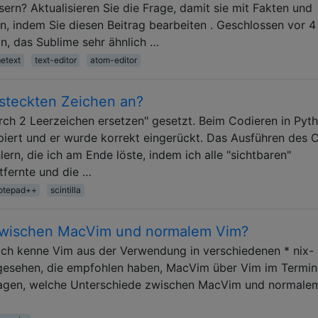
ern? Aktualisieren Sie die Frage, damit sie mit Fakten und
, indem Sie diesen Beitrag bearbeiten . Geschlossen vor 4
n, das Sublime sehr ähnlich …
etext
text-editor
atom-editor
rsteckten Zeichen an?
rch 2 Leerzeichen ersetzen" gesetzt. Beim Codieren in Pyt
ert und er wurde korrekt eingerückt. Das Ausführen des 
ern, die ich am Ende löste, indem ich alle "sichtbaren"
tfernte und die …
otepad++
scintilla
 zwischen MacVim und normalem Vim?
r ich kenne Vim aus der Verwendung in verschiedenen * nix-
 gesehen, die empfohlen haben, MacVim über Vim im Termin
sagen, welche Unterschiede zwischen MacVim und normale