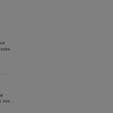
hon
Codes
al
m Vim