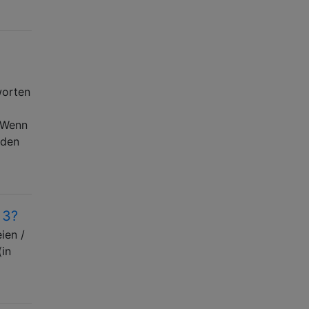
worten
 Wenn
rden
 3?
ien /
(in