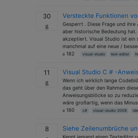
Versteckte Funktionen vo
30
Gesperrt . Diese Frage und ihre
aber historische Bedeutung hat.
akzeptiert. Visual Studio ist ei
manchmal auf eine neue / besse
182
visual-studio
text-editor
h
Visual Studio C # -Anwei
11
Wenn ich wirklich lange Codeblöc
das geht über den Rahmen dieser
Anweisungsblöcke so zu reduzie
wäre großartig, wenn das Minus
180
c#
visual-studio-2008
ide
Siehe Zeilenumbrüche un
8
Kennt jemand einen Texteditor 