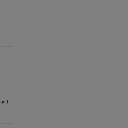
?
 und