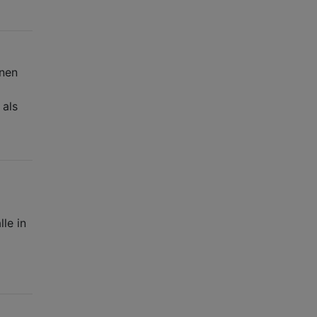
enen
 als
le in