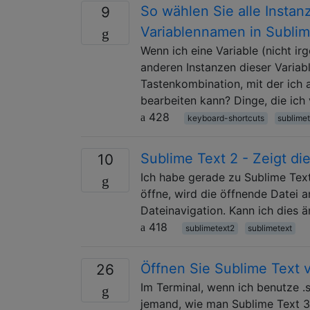
So wählen Sie alle Instan
9
Variablennamen in Subli
Wenn ich eine Variable (nicht i
anderen Instanzen dieser Variabl
Tastenkombination, mit der ich a
bearbeiten kann? Dinge, die ic
428
keyboard-shortcuts
sublimet
Sublime Text 2 - Zeigt die
10
Ich habe gerade zu Sublime Text
öffne, wird die öffnende Datei a
Dateinavigation. Kann ich dies 
418
sublimetext2
sublimetext
Öffnen Sie Sublime Text 
26
Im Terminal, wenn ich benutze .
jemand, wie man Sublime Text 3 