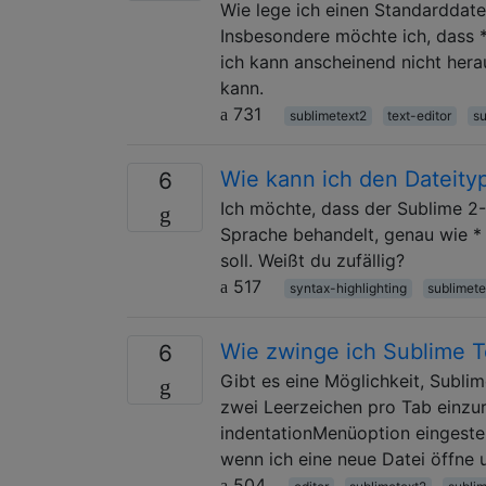
Wie lege ich einen Standarddate
Insbesondere möchte ich, dass *
ich kann anscheinend nicht herau
kann.
731
sublimetext2
text-editor
su
Wie kann ich den Dateity
6
Ich möchte, dass der Sublime 2-
Sprache behandelt, genau wie * .
soll. Weißt du zufällig?
517
syntax-highlighting
sublimete
Wie zwinge ich Sublime T
6
Gibt es eine Möglichkeit, Subli
zwei Leerzeichen pro Tab einzur
indentationMenüoption eingestel
wenn ich eine neue Datei öffne 
504