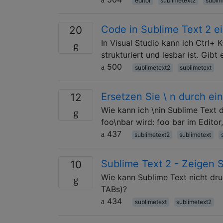
editor
sublimetext2
sublim
Code in Sublime Text 2 e
20
In Visual Studio kann ich Ctrl+
strukturiert und lesbar ist. Gib
500
sublimetext2
sublimetext
Ersetzen Sie \ n durch ei
12
Wie kann ich \nin Sublime Text 
foo\nbar wird: foo bar im Editor
437
sublimetext2
sublimetext
Sublime Text 2 - Zeigen 
10
Wie kann Sublime Text nicht dru
TABs)?
434
sublimetext
sublimetext2