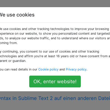
We use cookies
» getaggte Fragen
e use cookies and other tracking technologies to improve your browsing
xperience on our website, to show you personalized content and targeted
e-Editor für Linux, OS X und Windows. BITTE VERWENDEN 
ds, to analyze our website traffic, and to understand where our visitors a
TEHT. Kennzeichnen Sie Ihre IDE oder Ihren Quellcode-Ed
oming from.
y continuing, you consent to our use of cookies and other tracking
echnologies and affirm you're at least 16 years old or have consent from 
Code mit Sublime Text 2 neu?
arent or guardian.
erten HTML-Code, den ich neu formatieren möchte. Gibt es
ou can read details in our
Cookie policy
and
Privacy policy
.
e Text 2 automatisch neu formatiert, damit er besser auss
OK, enter website!
etext
indentation
reformat
yntax in Sublime Text 2 auf einen anderen Date