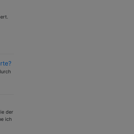
ert.
rte?
durch
ie der
e ich