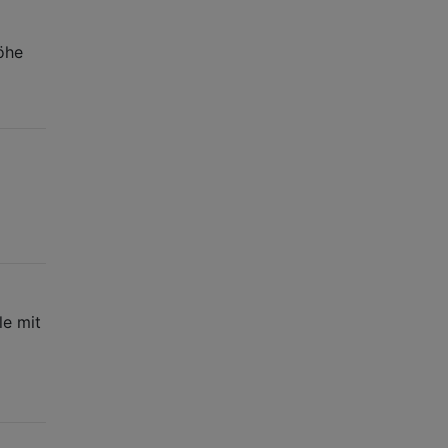
öhe
le mit