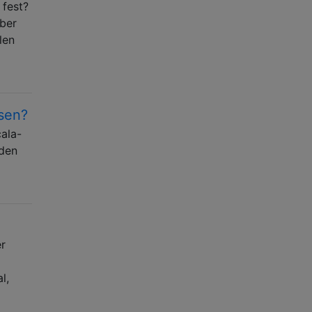
 fest?
aber
len
sen?
ala-
rden
er
l,