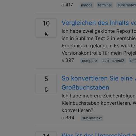
417
macos
terminal
sublimetex
Vergleichen des Inhalts v
10
Ich habe zwei geklonte Reposit
ich in Sublime Text 2 in versc
Ergebnis zu gelangen. Es wurde 
Versionskontrolle für mein Proj
397
compare
sublimetext2
diff
So konvertieren Sie eine 
5
Großbuchstaben
Ich habe mehrere Zeichenfolgen 
Kleinbuchstaben konvertieren. Wi
konvertieren?
394
sublimetext
Was ist der Unterschied 