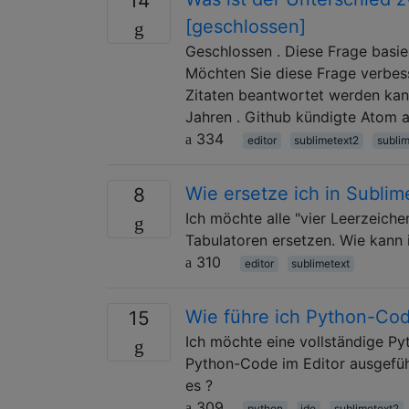
14
[geschlossen]
Geschlossen . Diese Frage basie
Möchten Sie diese Frage verbess
Zitaten beantwortet werden kann
Jahren . Github kündigte Atom a
334
editor
sublimetext2
sublim
Wie ersetze ich in Sublim
8
Ich möchte alle "vier Leerzeich
Tabulatoren ersetzen. Wie kann 
310
editor
sublimetext
Wie führe ich Python-Cod
15
Ich möchte eine vollständige Py
Python-Code im Editor ausgefüh
es ?
309
python
ide
sublimetext2