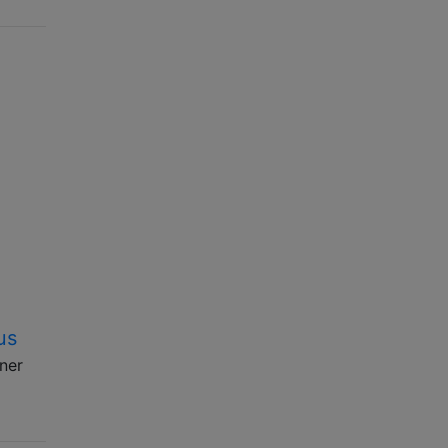
us
ner