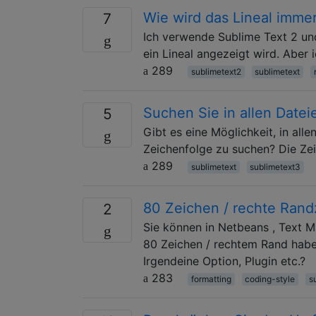
Wie wird das Lineal immer
7
Ich verwende Sublime Text 2 und
ein Lineal angezeigt wird. Aber 
289
sublimetext2
sublimetext
Suchen Sie in allen Datei
5
Gibt es eine Möglichkeit, in all
Zeichenfolge zu suchen? Die Zei
289
sublimetext
sublimetext3
80 Zeichen / rechte Randz
2
Sie können in Netbeans , Text Ma
80 Zeichen / rechtem Rand haben
Irgendeine Option, Plugin etc.?
283
formatting
coding-style
s