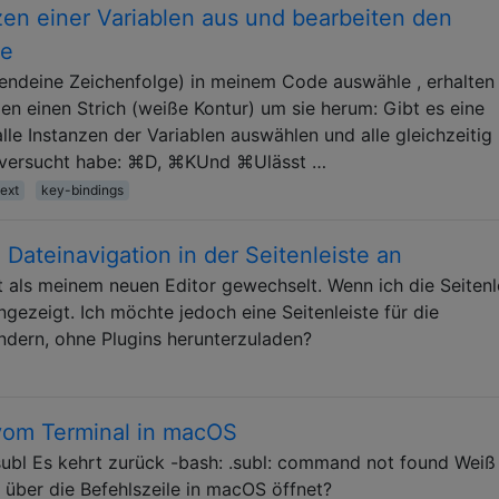
zen einer Variablen aus und bearbeiten den
me
rgendeine Zeichenfolge) in meinem Code auswähle , erhalten 
en einen Strich (weiße Kontur) um sie herum: Gibt es eine
lle Instanzen der Variablen auswählen und alle gleichzeitig
h versucht habe: ⌘D, ⌘KUnd ⌘Ulässt …
ext
key-bindings
 Dateinavigation in der Seitenleiste an
 als meinem neuen Editor gewechselt. Wenn ich die Seitenl
ngezeigt. Ich möchte jedoch eine Seitenleiste für die
ändern, ohne Plugins herunterzuladen?
vom Terminal in macOS
subl Es kehrt zurück -bash: .subl: command not found Weiß
über die Befehlszeile in macOS öffnet?