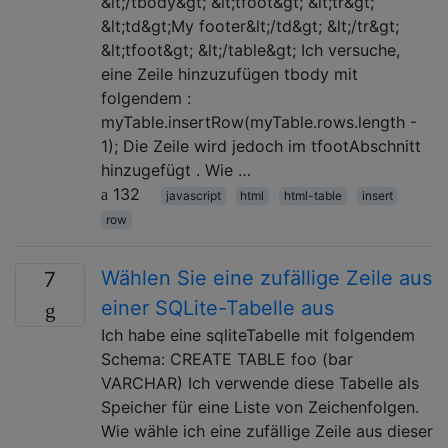
&lt;/tbody&gt; &lt;tfoot&gt; &lt;tr&gt;
&lt;td&gt;My footer&lt;/td&gt; &lt;/tr&gt;
&lt;tfoot&gt; &lt;/table&gt; Ich versuche,
eine Zeile hinzuzufügen tbody mit
folgendem :
myTable.insertRow(myTable.rows.length -
1); Die Zeile wird jedoch im tfootAbschnitt
hinzugefügt . Wie …
132
javascript
html
html-table
insert
row
Wählen Sie eine zufällige Zeile aus
7
einer SQLite-Tabelle aus
Ich habe eine sqliteTabelle mit folgendem
Schema: CREATE TABLE foo (bar
VARCHAR) Ich verwende diese Tabelle als
Speicher für eine Liste von Zeichenfolgen.
Wie wähle ich eine zufällige Zeile aus dieser