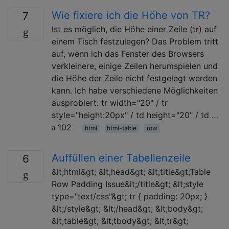
Wie fixiere ich die Höhe von TR?
7
Ist es möglich, die Höhe einer Zeile (tr) auf
einem Tisch festzulegen? Das Problem tritt
auf, wenn ich das Fenster des Browsers
verkleinere, einige Zeilen herumspielen und
die Höhe der Zeile nicht festgelegt werden
kann. Ich habe verschiedene Möglichkeiten
ausprobiert: tr width="20" / tr
style="height:20px" / td height="20" / td …
102
html
html-table
row
Auffüllen einer Tabellenzeile
6
&lt;html&gt; &lt;head&gt; &lt;title&gt;Table
Row Padding Issue&lt;/title&gt; &lt;style
type="text/css"&gt; tr { padding: 20px; }
&lt;/style&gt; &lt;/head&gt; &lt;body&gt;
&lt;table&gt; &lt;tbody&gt; &lt;tr&gt;