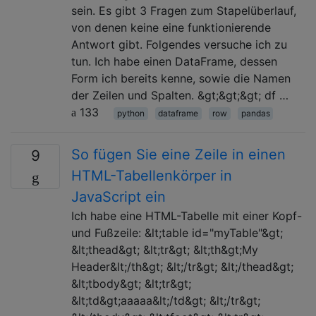
sein. Es gibt 3 Fragen zum Stapelüberlauf,
von denen keine eine funktionierende
Antwort gibt. Folgendes versuche ich zu
tun. Ich habe einen DataFrame, dessen
Form ich bereits kenne, sowie die Namen
der Zeilen und Spalten. &gt;&gt;&gt; df …
133
python
dataframe
row
pandas
So fügen Sie eine Zeile in einen
9
HTML-Tabellenkörper in
JavaScript ein
Ich habe eine HTML-Tabelle mit einer Kopf-
und Fußzeile: &lt;table id="myTable"&gt;
&lt;thead&gt; &lt;tr&gt; &lt;th&gt;My
Header&lt;/th&gt; &lt;/tr&gt; &lt;/thead&gt;
&lt;tbody&gt; &lt;tr&gt;
&lt;td&gt;aaaaa&lt;/td&gt; &lt;/tr&gt;