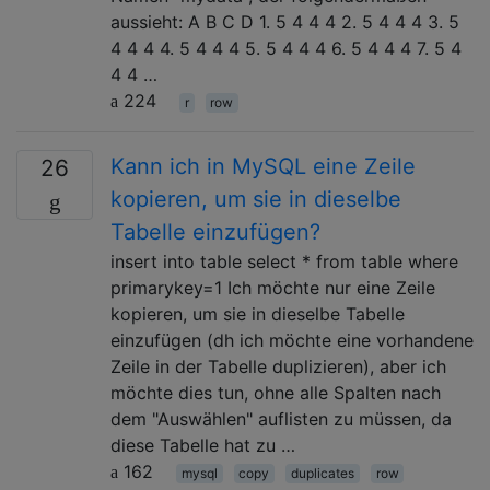
aussieht: A B C D 1. 5 4 4 4 2. 5 4 4 4 3. 5
4 4 4 4. 5 4 4 4 5. 5 4 4 4 6. 5 4 4 4 7. 5 4
4 4 …
224
r
row
Kann ich in MySQL eine Zeile
26
kopieren, um sie in dieselbe
Tabelle einzufügen?
insert into table select * from table where
primarykey=1 Ich möchte nur eine Zeile
kopieren, um sie in dieselbe Tabelle
einzufügen (dh ich möchte eine vorhandene
Zeile in der Tabelle duplizieren), aber ich
möchte dies tun, ohne alle Spalten nach
dem "Auswählen" auflisten zu müssen, da
diese Tabelle hat zu …
162
mysql
copy
duplicates
row