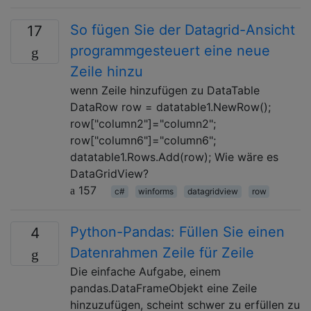
So fügen Sie der Datagrid-Ansicht
17
programmgesteuert eine neue
Zeile hinzu
wenn Zeile hinzufügen zu DataTable
DataRow row = datatable1.NewRow();
row["column2"]="column2";
row["column6"]="column6";
datatable1.Rows.Add(row); Wie wäre es
DataGridView?
157
c#
winforms
datagridview
row
Python-Pandas: Füllen Sie einen
4
Datenrahmen Zeile für Zeile
Die einfache Aufgabe, einem
pandas.DataFrameObjekt eine Zeile
hinzuzufügen, scheint schwer zu erfüllen zu