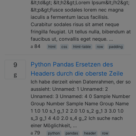
&lt;td&gt; &lt;h2&gt;Lorem Ipsum&lt;/h2&gt;
&lt;p&gt;Fusce sodales lorem nec magna
iaculis a fermentum lacus facilisis.
Curabitur sodales risus sit amet neque
fringilla feugiat. Ut tellus nulla, bibendum at
faucibus ut, convallis eget neque. …
84
html
css
html-table
row
padding
Python Pandas Ersetzen des
9
Headers durch die oberste Zeile
Ich habe derzeit einen Datenrahmen, der so
aussieht: Unnamed: 1 Unnamed: 2
Unnamed: 3 Unnamed: 4 0 Sample Number
Group Number Sample Name Group Name
1 1.0 1.0 s_1 g_1 2 2.0 1.0 s_2 g_1 3 3.0 1.0
s_3 g_1 4 4.0 2.0 s_4 g_2 Ich suche nach
einer Möglichkeit, …
79
python
pandas
header
row