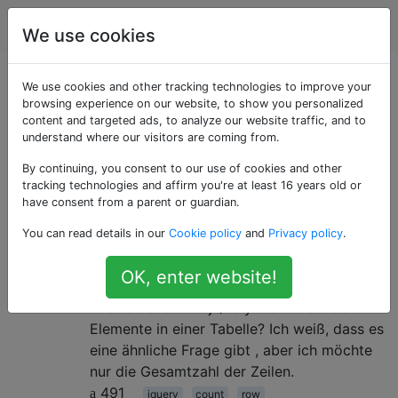
Programmierung
Tags
Account
We use cookies
Als «row» getaggte
We use cookies and other tracking technologies to improve your
browsing experience on our website, to show you personalized
content and targeted ads, to analyze our website traffic, and to
Fragen
understand where our visitors are coming from.
By continuing, you consent to our use of cookies and other
Eine horizontale Linie von Zellen in einer Tabelle, einer
tracking technologies and affirm you're at least 16 years old or
SQL-Tabelle, einer HTML-Tabelle oder einer ähnlichen
have consent from a parent or guardian.
Struktur.
You can read details in our
Cookie policy
and
Privacy policy
.
jQuery: Anzahl der Zeilen in einer
11
OK, enter website!
Tabelle zählen
Wie zähle ich mit jQuery die Anzahl der tr-
Elemente in einer Tabelle? Ich weiß, dass es
eine ähnliche Frage gibt , aber ich möchte
nur die Gesamtzahl der Zeilen.
491
jquery
count
row