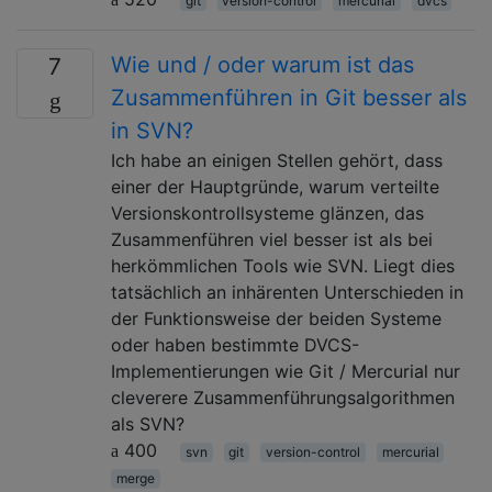
git
version-control
mercurial
dvcs
Wie und / oder warum ist das
7
Zusammenführen in Git besser als
in SVN?
Ich habe an einigen Stellen gehört, dass
einer der Hauptgründe, warum verteilte
Versionskontrollsysteme glänzen, das
Zusammenführen viel besser ist als bei
herkömmlichen Tools wie SVN. Liegt dies
tatsächlich an inhärenten Unterschieden in
der Funktionsweise der beiden Systeme
oder haben bestimmte DVCS-
Implementierungen wie Git / Mercurial nur
cleverere Zusammenführungsalgorithmen
als SVN?
400
svn
git
version-control
mercurial
merge