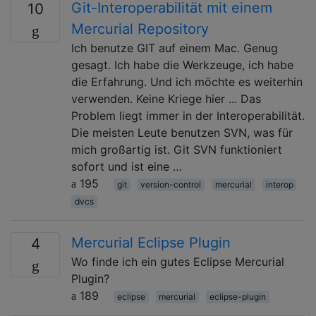
Git-Interoperabilität mit einem
10
Mercurial Repository
Ich benutze GIT auf einem Mac. Genug
gesagt. Ich habe die Werkzeuge, ich habe
die Erfahrung. Und ich möchte es weiterhin
verwenden. Keine Kriege hier ... Das
Problem liegt immer in der Interoperabilität.
Die meisten Leute benutzen SVN, was für
mich großartig ist. Git SVN funktioniert
sofort und ist eine …
195
git
version-control
mercurial
interop
dvcs
Mercurial Eclipse Plugin
4
Wo finde ich ein gutes Eclipse Mercurial
Plugin?
189
eclipse
mercurial
eclipse-plugin