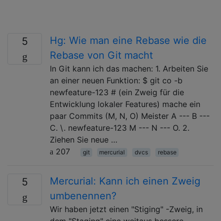
Hg: Wie man eine Rebase wie die
5
Rebase von Git macht
In Git kann ich das machen: 1. Arbeiten Sie
an einer neuen Funktion: $ git co -b
newfeature-123 # (ein Zweig für die
Entwicklung lokaler Features) mache ein
paar Commits (M, N, O) Meister A --- B ---
C. \. newfeature-123 M --- N --- O. 2.
Ziehen Sie neue …
207
git
mercurial
dvcs
rebase
Mercurial: Kann ich einen Zweig
5
umbenennen?
Wir haben jetzt einen "Stiging" -Zweig, in
dem "Staging" eine weitaus bessere