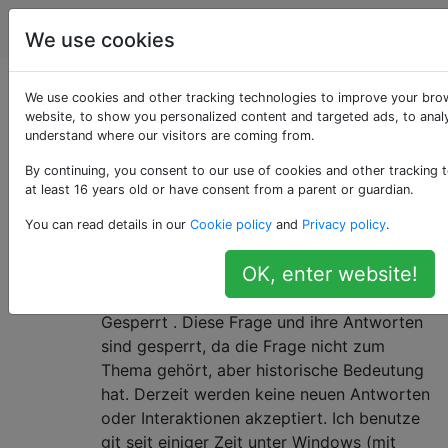
Programmierung
Tags
Account
We use cookies
Als «mercurial»
We use cookies and other tracking technologies to improve your bro
website, to show you personalized content and targeted ads, to analy
understand where our visitors are coming from.
getaggte Fragen
By continuing, you consent to our use of cookies and other tracking 
at least 16 years old or have consent from a parent or guardian.
Mercurial ist ein schnelles Open-Source-DVCS
(Distributed Version Control System).
You can read details in our
Cookie policy
and
Privacy policy
.
Was ist der Unterschied zwischen
25
OK, enter website!
Mercurial und Git?
Gesperrt . Diese Frage und ihre Antworten
sind gesperrt, da die Frage nicht zum
Thema gehört, aber historische Bedeutung
hat. Derzeit werden keine neuen Antworten
oder Interaktionen akzeptiert. Ich benutze
git seit einiger Zeit unter Windows (mit