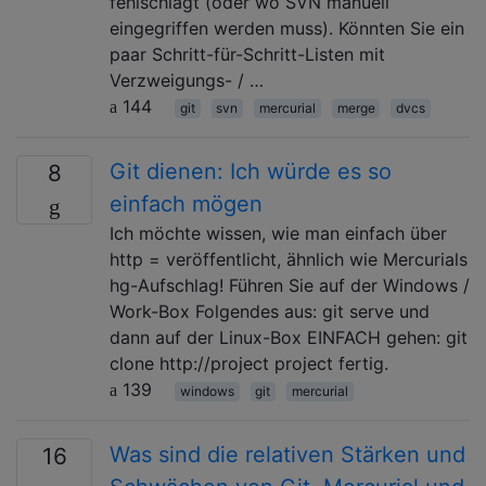
fehlschlägt (oder wo SVN manuell
eingegriffen werden muss). Könnten Sie ein
paar Schritt-für-Schritt-Listen mit
Verzweigungs- / …
144
git
svn
mercurial
merge
dvcs
Git dienen: Ich würde es so
8
einfach mögen
Ich möchte wissen, wie man einfach über
http = veröffentlicht, ähnlich wie Mercurials
hg-Aufschlag! Führen Sie auf der Windows /
Work-Box Folgendes aus: git serve und
dann auf der Linux-Box EINFACH gehen: git
clone http://project project fertig.
139
windows
git
mercurial
Was sind die relativen Stärken und
16