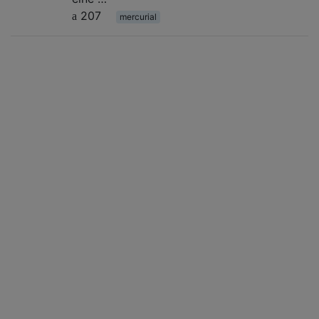
207
mercurial