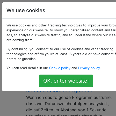
Programmierung
Tags
Account
We use cookies
Als «date» getaggte
We use cookies and other tracking technologies to improve your bro
experience on our website, to show you personalized content and ta
ads, to analyze our website traffic, and to understand where our visit
Fragen
are coming from.
By continuing, you consent to our use of cookies and other tracking
Ein Datum ist eine Referenz auf einen bestimmten Tag,
technologies and affirm you're at least 16 years old or have consent 
der in einem Kalendersystem dargestellt wird, und
parent or guardian.
besteht aus Jahr, Monat und Tag.
You can read details in our
Cookie policy
and
Privacy policy
.
Warum führt das Subtrahieren
9
OK, enter website!
dieser beiden Male (1927) zu
einem seltsamen Ergebnis?
Wenn ich das folgende Programm ausführe,
das zwei Datumszeichenfolgen analysiert,
die auf Zeiten im Abstand von 1 Sekunde
verweisen, und diese vergleicht: public