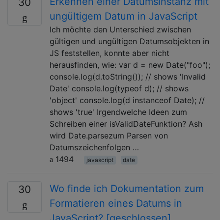
Erkennen einer Datumsinstanz mit
30
ungültigem Datum in JavaScript
Ich möchte den Unterschied zwischen
gültigen und ungültigen Datumsobjekten in
JS feststellen, konnte aber nicht
herausfinden, wie: var d = new Date("foo");
console.log(d.toString()); // shows 'Invalid
Date' console.log(typeof d); // shows
'object' console.log(d instanceof Date); //
shows 'true' Irgendwelche Ideen zum
Schreiben einer isValidDateFunktion? Ash
wird Date.parsezum Parsen von
Datumszeichenfolgen …
1494
javascript
date
Wo finde ich Dokumentation zum
30
Formatieren eines Datums in
JavaScript? [geschlossen]