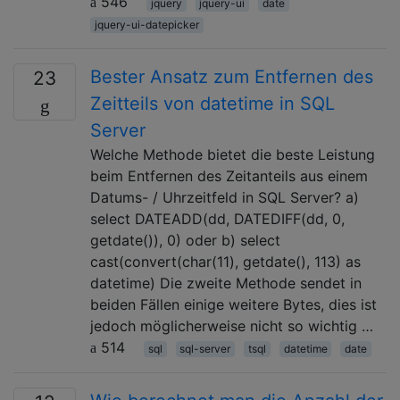
546
jquery
jquery-ui
date
jquery-ui-datepicker
Bester Ansatz zum Entfernen des
23
Zeitteils von datetime in SQL
Server
Welche Methode bietet die beste Leistung
beim Entfernen des Zeitanteils aus einem
Datums- / Uhrzeitfeld in SQL Server? a)
select DATEADD(dd, DATEDIFF(dd, 0,
getdate()), 0) oder b) select
cast(convert(char(11), getdate(), 113) as
datetime) Die zweite Methode sendet in
beiden Fällen einige weitere Bytes, dies ist
jedoch möglicherweise nicht so wichtig …
514
sql
sql-server
tsql
datetime
date