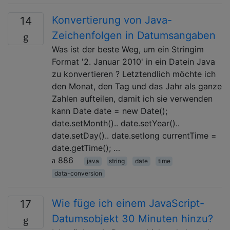
Konvertierung von Java-
14
Zeichenfolgen in Datumsangaben
Was ist der beste Weg, um ein Stringim
Format '2. Januar 2010' in ein Datein Java
zu konvertieren ? Letztendlich möchte ich
den Monat, den Tag und das Jahr als ganze
Zahlen aufteilen, damit ich sie verwenden
kann Date date = new Date();
date.setMonth().. date.setYear()..
date.setDay().. date.setlong currentTime =
date.getTime(); …
886
java
string
date
time
data-conversion
Wie füge ich einem JavaScript-
17
Datumsobjekt 30 Minuten hinzu?