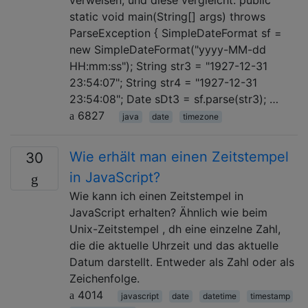
static void main(String[] args) throws
ParseException { SimpleDateFormat sf =
new SimpleDateFormat("yyyy-MM-dd
HH:mm:ss"); String str3 = "1927-12-31
23:54:07"; String str4 = "1927-12-31
23:54:08"; Date sDt3 = sf.parse(str3); …
6827
java
date
timezone
Wie erhält man einen Zeitstempel
30
in JavaScript?
Wie kann ich einen Zeitstempel in
JavaScript erhalten? Ähnlich wie beim
Unix-Zeitstempel , dh eine einzelne Zahl,
die die aktuelle Uhrzeit und das aktuelle
Datum darstellt. Entweder als Zahl oder als
Zeichenfolge.
4014
javascript
date
datetime
timestamp