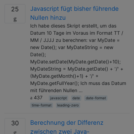
Javascript fügt bisher führende
25
Nullen hinzu
Ich habe dieses Skript erstellt, um das
Datum 10 Tage im Voraus im Format TT /
MM / JJJJ zu berechnen: var MyDate =
new Date(); var MyDateString = new
Date();
MyDate.setDate(MyDate.getDate()+10);
MyDateString = MyDate.getDate() + '/' +
(MyDate.getMonth()+1) + '/' +
MyDate.getFullYear(); Ich muss das Datum
mit führenden Nullen …
437
javascript
date
date-format
time-format
leading-zero
Berechnung der Differenz
30
zwischen zwei Java-