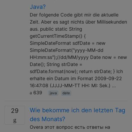
Java?
Der folgende Code gibt mir die aktuelle
Zeit. Aber es sagt nichts über Millisekunden
aus. public static String
getCurrentTimeStamp() {
SimpleDateFormat sdfDate = new
SimpleDateFormat("yyyy-MM-dd
HH:mm:ss");//dd/MM/yyyy Date now = new
Date(); String strDate =
sdfDate.format(now); return strDate; } Ich
erhalte ein Datum im Format 2009-09-22
16:47:08 (JJJJ-MM-TT HH: MI: Sek.) …
639
java
date
Wie bekomme ich den letzten Tag
29
des Monats?
Overа этот вопрос есть ответы на