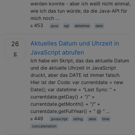
werden konnte - aber ich weiß nicht einmal,
wie ich das tun würde, da die Java-API für
mich noch …
453
java
sql
datetime
date
Aktuelles Datum und Uhrzeit in
26
JavaScript abrufen
Ich habe ein Skript, das das aktuelle Datum
und die aktuelle Uhrzeit in JavaScript
druckt, aber das DATE ist immer falsch.
Hier ist der Code: var currentdate = new
Date(); var datetime = "Last Sync: " +
currentdate.getDay() + "/" +
currentdate.getMonth() + "/" +
currentdate.getFullYear() + " @ " …
449
javascript
string
date
time
concatenation