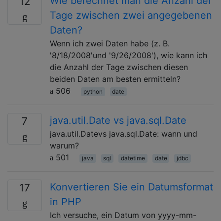
Wie berechnet man die Anzahl der
12
Tage zwischen zwei angegebenen
Daten?
Wenn ich zwei Daten habe (z. B.
'8/18/2008'und '9/26/2008'), wie kann ich
die Anzahl der Tage zwischen diesen
beiden Daten am besten ermitteln?
506
python
date
java.util.Date vs java.sql.Date
7
java.util.Datevs java.sql.Date: wann und
warum?
501
java
sql
datetime
date
jdbc
Konvertieren Sie ein Datumsformat
17
in PHP
Ich versuche, ein Datum von yyyy-mm-