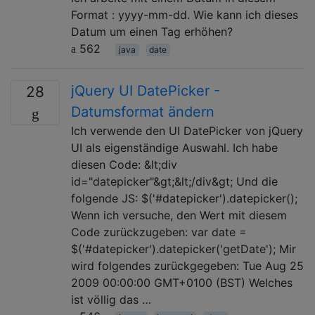
Format : yyyy-mm-dd. Wie kann ich dieses
Datum um einen Tag erhöhen?
562
java
date
jQuery UI DatePicker -
28
Datumsformat ändern
Ich verwende den UI DatePicker von jQuery
UI als eigenständige Auswahl. Ich habe
diesen Code: &lt;div
id="datepicker"&gt;&lt;/div&gt; Und die
folgende JS: $('#datepicker').datepicker();
Wenn ich versuche, den Wert mit diesem
Code zurückzugeben: var date =
$('#datepicker').datepicker('getDate'); Mir
wird folgendes zurückgegeben: Tue Aug 25
2009 00:00:00 GMT+0100 (BST) Welches
ist völlig das …