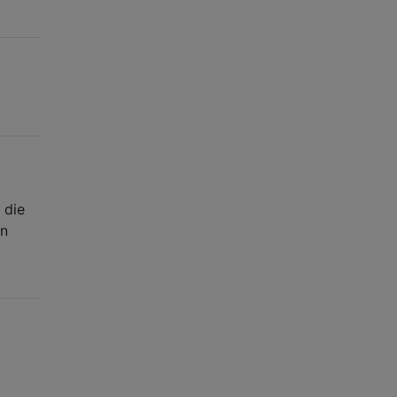
 die
en