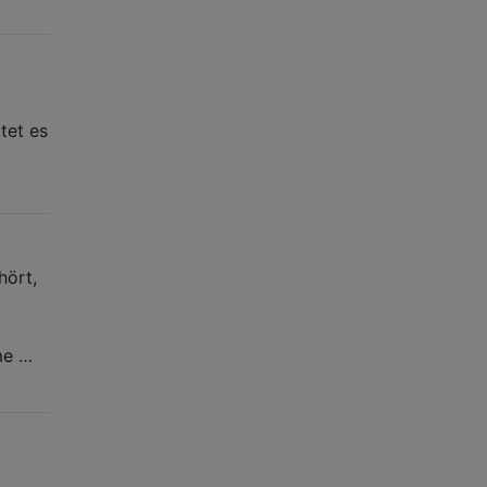
tet es
hört,
me …