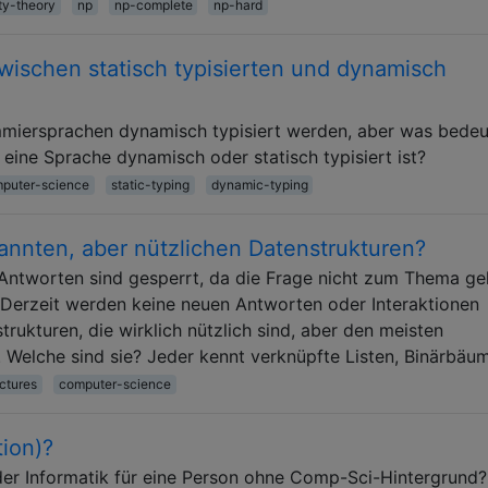
ty-theory
np
np-complete
np-hard
wischen statisch typisierten und dynamisch
ammiersprachen dynamisch typisiert werden, aber was bedeu
 eine Sprache dynamisch oder statisch typisiert ist?
puter-science
static-typing
dynamic-typing
annten, aber nützlichen Datenstrukturen?
 Antworten sind gesperrt, da die Frage nicht zum Thema ge
 Derzeit werden keine neuen Antworten oder Interaktionen
trukturen, die wirklich nützlich sind, aber den meisten
 Welche sind sie? Jeder kennt verknüpfte Listen, Binärbäu
ctures
computer-science
ion)?
der Informatik für eine Person ohne Comp-Sci-Hintergrund?