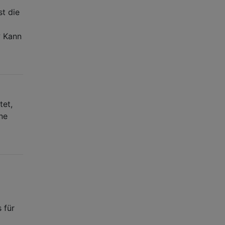
st die
? Kann
tet,
ne
 für