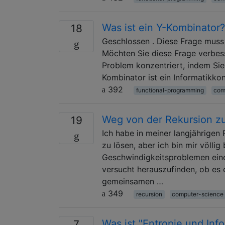
Was ist ein Y-Kombinator
18
Geschlossen . Diese Frage muss 
Möchten Sie diese Frage verbesse
Problem konzentriert, indem Sie 
Kombinator ist ein Informatikko
392
functional-programming
com
Weg von der Rekursion zur
19
Ich habe in meiner langjährige
zu lösen, aber ich bin mir völl
Geschwindigkeitsproblemen eine 
versucht herauszufinden, ob es 
gemeinsamen …
349
recursion
computer-science
Was ist "Entropie und In
7