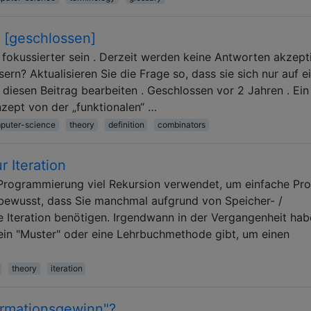
? [geschlossen]
fokussierter sein . Derzeit werden keine Antworten akzepti
rn? Aktualisieren Sie die Frage so, dass sie sich nur auf e
diesen Beitrag bearbeiten . Geschlossen vor 2 Jahren . Ein
nzept von der „funktionalen“ …
puter-science
theory
definition
combinators
 Iteration
n Programmierung viel Rekursion verwendet, um einfache Pr
ig bewusst, dass Sie manchmal aufgrund von Speicher- /
Iteration benötigen. Irgendwann in der Vergangenheit hab
ein "Muster" oder eine Lehrbuchmethode gibt, um einen
theory
iteration
formationsgewinn"?