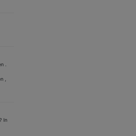
n .
n ,
? In