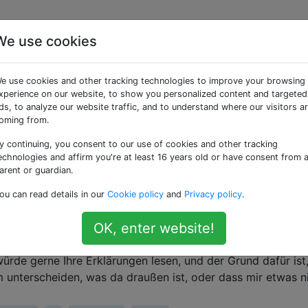
We use cookies
cience» getaggte Frage
e use cookies and other tracking technologies to improve your browsing
xperience on our website, to show you personalized content and targeted
r der Programmierung. Es ist das Studium der theoretischen
ds, to analyze our website traffic, and to understand where our visitors a
ür deren Implementierung und Anwendung in Computersyst
oming from.
y continuing, you consent to our use of cookies and other tracking
ische Erklärung für die „Big O“ -Notation?
echnologies and affirm you're at least 16 years old or have consent from 
inition wie möglich und einfache Mathematik bevorzugen.
arent or guardian.
ry
computer-science
big-o
time-complexity
ou can read details in our
Cookie policy
and
Privacy policy
.
de zwischen NP, NP-Complete und NP-Hard?
OK, enter website!
chen NP , NP-Complete und NP-Hard ? Mir sind viele Resso
rde gerne Ihre Erklärungen lesen, und der Grund dafür ist
 unterscheiden, was da draußen ist, oder dass mir etwas n