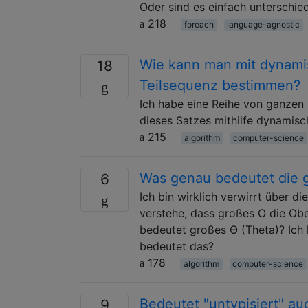
Oder sind es einfach unterschie
218
foreach
language-agnostic
Wie kann man mit dynami
18
Teilsequenz bestimmen?
Ich habe eine Reihe von ganzen
dieses Satzes mithilfe dynamis
215
algorithm
computer-science
Was genau bedeutet die 
6
Ich bin wirklich verwirrt über d
verstehe, dass großes O die Ob
bedeutet großes Ө (Theta)? Ich
bedeutet das?
178
algorithm
computer-science
Bedeutet "untypisiert" au
9