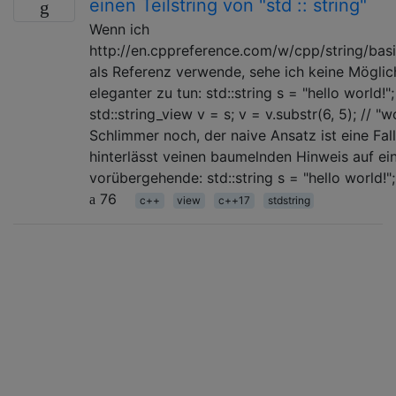
einen Teilstring von "std :: string"
Wenn ich
http://en.cppreference.com/w/cpp/string/basi
als Referenz verwende, sehe ich keine Möglich
eleganter zu tun: std::string s = "hello world!";
std::string_view v = s; v = v.substr(6, 5); // "w
Schlimmer noch, der naive Ansatz ist eine Fal
hinterlässt veinen baumelnden Hinweis auf ei
vorübergehende: std::string s = "hello world!"
76
c++
view
c++17
stdstring