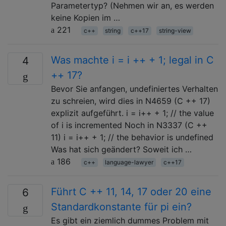
Parametertyp? (Nehmen wir an, es werden
keine Kopien im …
221
c++
string
c++17
string-view
Was machte i = i ++ + 1; legal in C
4
++ 17?
Bevor Sie anfangen, undefiniertes Verhalten
zu schreien, wird dies in N4659 (C ++ 17)
explizit aufgeführt. i = i++ + 1; // the value
of i is incremented Noch in N3337 (C ++
11) i = i++ + 1; // the behavior is undefined
Was hat sich geändert? Soweit ich …
186
c++
language-lawyer
c++17
Führt C ++ 11, 14, 17 oder 20 eine
6
Standardkonstante für pi ein?
Es gibt ein ziemlich dummes Problem mit