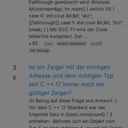
Fallthrough gewünscht wird: #include
&lt;iostream&gt; int main() { switch (0) {
case 0: std::cout &lt;&lt; "a\n";
[[fallthrough]] case 1: std::cout &lt;&lt; "b\n";
break; } } Mit GCC 7.1 wird der Code
fehlerfrei kompiliert. Der …
85
c++
switch-statement
c++17
fall-through
Ist ein Zeiger mit der richtigen
3
Adresse und dem richtigen Typ
seit C ++ 17 immer noch ein
gültiger Zeiger?
(In Bezug auf diese Frage und Antwort .)
Vor dem C ++ 17-Standard war der
folgende Satz in [basic.compound] / 3
enthalten : Befindet sich ein Objekt vom
Typ T an einer Adresse A, so soll ein Zeiger