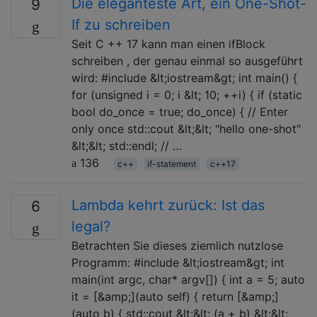
Die eleganteste Art, ein One-Shot-
9
If zu schreiben
Seit C ++ 17 kann man einen ifBlock
schreiben , der genau einmal so ausgeführt
wird: #include &lt;iostream&gt; int main() {
for (unsigned i = 0; i &lt; 10; ++i) { if (static
bool do_once = true; do_once) { // Enter
only once std::cout &lt;&lt; "hello one-shot"
&lt;&lt; std::endl; // …
136
c++
if-statement
c++17
Lambda kehrt zurück: Ist das
6
legal?
Betrachten Sie dieses ziemlich nutzlose
Programm: #include &lt;iostream&gt; int
main(int argc, char* argv[]) { int a = 5; auto
it = [&amp;](auto self) { return [&amp;]
(auto b) { std::cout &lt;&lt; (a + b) &lt;&lt;