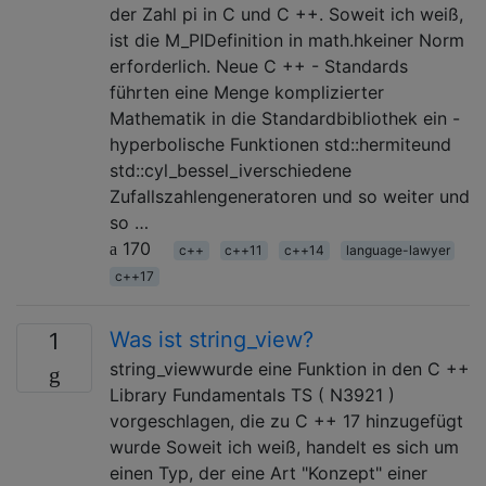
der Zahl pi in C und C ++. Soweit ich weiß,
ist die M_PIDefinition in math.hkeiner Norm
erforderlich. Neue C ++ - Standards
führten eine Menge komplizierter
Mathematik in die Standardbibliothek ein -
hyperbolische Funktionen std::hermiteund
std::cyl_bessel_iverschiedene
Zufallszahlengeneratoren und so weiter und
so …
170
c++
c++11
c++14
language-lawyer
c++17
Was ist string_view?
1
string_viewwurde eine Funktion in den C ++
Library Fundamentals TS ( N3921 )
vorgeschlagen, die zu C ++ 17 hinzugefügt
wurde Soweit ich weiß, handelt es sich um
einen Typ, der eine Art "Konzept" einer