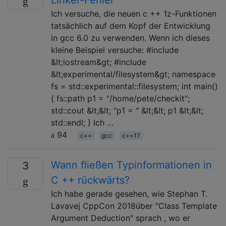
Ich versuche, die neuen c ++ 1z-Funktionen
tatsächlich auf dem Kopf der Entwicklung
in gcc 6.0 zu verwenden. Wenn ich dieses
kleine Beispiel versuche: #include
&lt;iostream&gt; #include
&lt;experimental/filesystem&gt; namespace
fs = std::experimental::filesystem; int main()
{ fs::path p1 = "/home/pete/checkit";
std::cout &lt;&lt; "p1 = " &lt;&lt; p1 &lt;&lt;
std::endl; } Ich …
94
c++
gcc
c++17
Wann fließen Typinformationen in
3
C ++ rückwärts?
Ich habe gerade gesehen, wie Stephan T.
Lavavej CppCon 2018über "Class Template
Argument Deduction" sprach , wo er