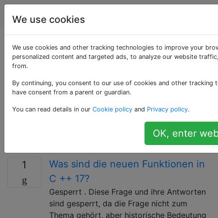
Programmierung
Tags
Account
We use cookies
Als «c++17»
We use cookies and other tracking technologies to improve your bro
personalized content and targeted ads, to analyze our website traffi
from.
getaggte Fragen
By continuing, you consent to our use of cookies and other tracking t
have consent from a parent or guardian.
C ++ 17 ist der Name des 2017 genehmigten C ++ -
Standards. Er baut auf dem vorherigen C ++ 14-
You can read details in our
Cookie policy
and
Privacy policy
.
Standard auf, verbessert die Kernsprache und die
Standardbibliothek und fügt einige neue
OK, enter web
Sprachfunktionen hinzu.
Was sind die neuen Funktionen in
1
C ++ 17?
Gesperrt . Diese Frage und ihre Antworten
sind gesperrt, da die Frage nicht zum
Thema gehört, aber historische Bedeutung