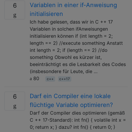
Variablen in einer if-Anweisung
6
initialisieren
Ich habe gelesen, dass wir in C ++ 17
Variablen in solchen ifAnweisungen
initialisieren können if (int length = 2;
length == 2) //execute something Anstatt
int length = 2; if (length == 2) //do
something Obwohl es kürzer ist,
beeinträchtigt es die Lesbarkeit des Codes
(insbesondere für Leute, die …
80
c++
c++17
Darf ein Compiler eine lokale
6
flüchtige Variable optimieren?
Darf der Compiler dies optimieren (gemäß
C ++ 17-Standard): int fn() { volatile int x =
0; return x; } dazu? int fn() { return 0; }