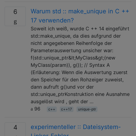
Warum std :: make_unique in C ++
6
17 verwenden?
Soweit ich weiß, wurde C ++ 14 eingeführt
std::make_unique, da dies aufgrund der
nicht angegebenen Reihenfolge der
Parameterauswertung unsicher war:
f(std::unique_ptr&lt;MyClass&gt;(new
MyClass(param)), g()); // Syntax A
(Erläuterung: Wenn die Auswertung zuerst
den Speicher für den Rohzeiger zuweist,
dann aufruft g()und vor der
std::unique_ptrKonstruktion eine Ausnahme
ausgelöst wird , geht der …
96
c++
c++17
unique-ptr
experimenteller :: Dateisystem-
4
Linker-Fehler