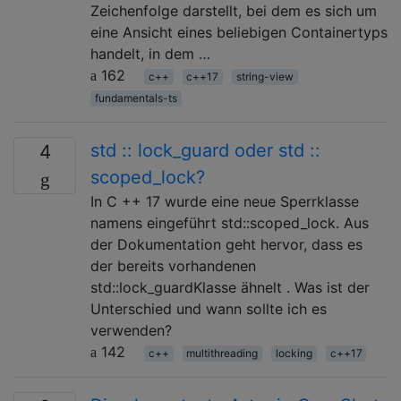
Zeichenfolge darstellt, bei dem es sich um
eine Ansicht eines beliebigen Containertyps
handelt, in dem …
162
c++
c++17
string-view
fundamentals-ts
std :: lock_guard oder std ::
4
scoped_lock?
In C ++ 17 wurde eine neue Sperrklasse
namens eingeführt std::scoped_lock. Aus
der Dokumentation geht hervor, dass es
der bereits vorhandenen
std::lock_guardKlasse ähnelt . Was ist der
Unterschied und wann sollte ich es
verwenden?
142
c++
multithreading
locking
c++17