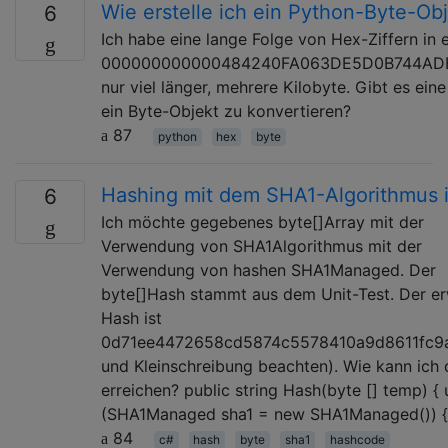
Wie erstelle ich ein Python-Byte-Ob
6
Ich habe eine lange Folge von Hex-Ziffern in 
000000000000484240FA063DE5D0B744AD
nur viel länger, mehrere Kilobyte. Gibt es eine
ein Byte-Objekt zu konvertieren?
87
python
hex
byte
Hashing mit dem SHA1-Algorithmus 
6
Ich möchte gegebenes byte[]Array mit der
Verwendung von SHA1Algorithmus mit der
Verwendung von hashen SHA1Managed. Der
byte[]Hash stammt aus dem Unit-Test. Der e
Hash ist
0d71ee4472658cd5874c5578410a9d8611fc9a
und Kleinschreibung beachten). Wie kann ich 
erreichen? public string Hash(byte [] temp) { 
(SHA1Managed sha1 = new SHA1Managed()) { 
84
c#
hash
byte
sha1
hashcode