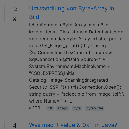
Umwandlung von Byte-Array in
12
Bild
Ich möchte ein Byte-Array in ein Bild
konvertieren. Dies ist mein Datenbankcode,
von dem ich das Byte-Array erhalte: public
void Get_Finger_print() { try { using
(SqlConnection thisConnection = new
SqlConnection(@"Data Source=" +
System.Environment.MachineName +
"\\SQLEXPRESS;Initial
Catalog=Image_Scanning;Integrated
Security=SSPI ")) { thisConnection.Open();
string query = "select pic from Image_tbl";//
where Name='" + …
100
c#
arrays
byte
bytebuffer
Was macht value & 0xff in Java?
4