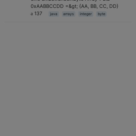
0xAABBCCDD =&gt; {AA, BB, CC, DD}
137
java
arrays
integer
byte