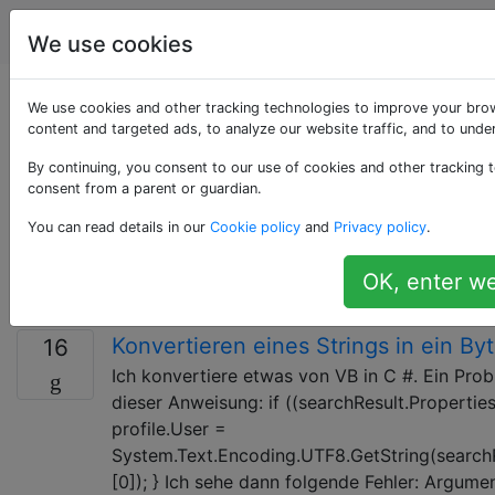
Programmierung
Tags
Account
We use cookies
Als «byte» getaggte
We use cookies and other tracking technologies to improve your bro
content and targeted ads, to analyze our website traffic, and to und
Fragen
By continuing, you consent to our use of cookies and other tracking t
consent from a parent or guardian.
Eine Informationseinheit, die normalerweise 8 Bits
You can read details in our
Cookie policy
and
Privacy policy
.
entspricht. Dieser Begriff wird auch am häufigsten
verwendet, um die kleinste adressierbare
OK, enter we
Speichereinheit in einem digitalen System anzugeben.
Konvertieren eines Strings in ein By
16
Ich konvertiere etwas von VB in C #. Ein Pro
dieser Anweisung: if ((searchResult.Properties
profile.User =
System.Text.Encoding.UTF8.GetString(searchR
[0]); } Ich sehe dann folgende Fehler: Argume