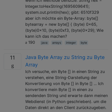
wenn ich Methode benutze: String hex =
Integer.toHexString(1695609641);
system.out.println(hex); gibt: 6510f329
aber ich möchte ein Byte-Array: byte[]
bytearray = new byte[] { (byte) 0x65,
(byte)0x10, (byte)0xf3, (byte)0x29}; Wie
kann ich das machen?
190
java
arrays
integer
byte
Java Byte Array zu String zu Byte
11
Array
Ich versuche, ein Byte [] in einen String zu
verstehen, eine String-Darstellung der
Konvertierung von Byte [] in Byte [] ... Ich
konvertiere mein Byte [] in einen zu
sendenden String und erwarte dann meinen
Webdienst (in Python geschrieben). um die
Daten direkt an den Client zurückzugeben.