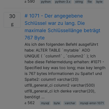
590
python
python-3.x
string
file
byte
# 1071 - Der angegebene
30
Schlüssel war zu lang. Die
maximale Schlüssellänge beträgt
767 Byte
Als ich den folgenden Befehl ausgeführt
habe: ALTER TABLE `mytable` ADD
UNIQUE ( `column1` , `column2` ); Ich
habe diese Fehlermeldung erhalten: #1071 -
Specified key was too long; max key length
is 767 bytes Informationen zu Spalte1 und
Spalte2: column1 varchar(20)
utf8_general_ci column2 varchar(500)
utf8_general_ci Ich denke varchar(20),
benötigt …
562
mysql
byte
varchar
mysql-error-1071