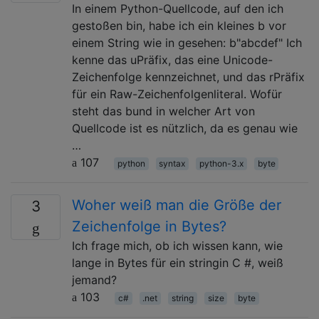
In einem Python-Quellcode, auf den ich
gestoßen bin, habe ich ein kleines b vor
einem String wie in gesehen: b"abcdef" Ich
kenne das uPräfix, das eine Unicode-
Zeichenfolge kennzeichnet, und das rPräfix
für ein Raw-Zeichenfolgenliteral. Wofür
steht das bund in welcher Art von
Quellcode ist es nützlich, da es genau wie
…
107
python
syntax
python-3.x
byte
Woher weiß man die Größe der
3
Zeichenfolge in Bytes?
Ich frage mich, ob ich wissen kann, wie
lange in Bytes für ein stringin C #, weiß
jemand?
103
c#
.net
string
size
byte