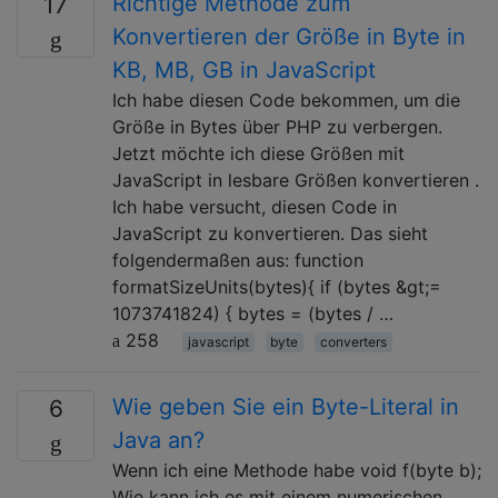
Richtige Methode zum
17
Konvertieren der Größe in Byte in
KB, MB, GB in JavaScript
Ich habe diesen Code bekommen, um die
Größe in Bytes über PHP zu verbergen.
Jetzt möchte ich diese Größen mit
JavaScript in lesbare Größen konvertieren .
Ich habe versucht, diesen Code in
JavaScript zu konvertieren. Das sieht
folgendermaßen aus: function
formatSizeUnits(bytes){ if (bytes &gt;=
1073741824) { bytes = (bytes / …
258
javascript
byte
converters
Wie geben Sie ein Byte-Literal in
6
Java an?
Wenn ich eine Methode habe void f(byte b);
Wie kann ich es mit einem numerischen