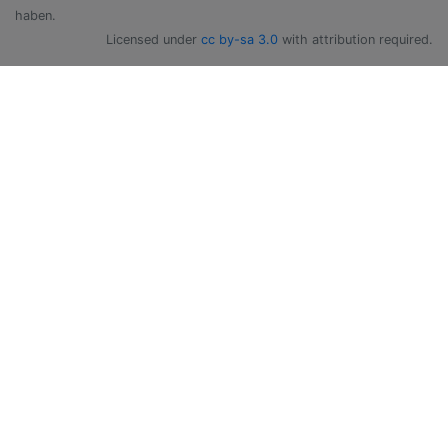
haben.
Licensed under
cc by-sa 3.0
with attribution required.