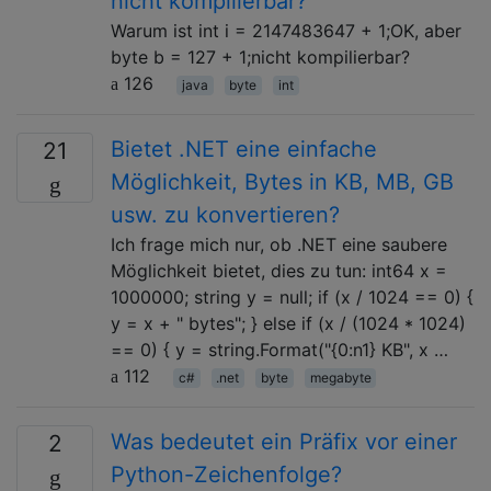
nicht kompilierbar?
Warum ist int i = 2147483647 + 1;OK, aber
byte b = 127 + 1;nicht kompilierbar?
126
java
byte
int
Bietet .NET eine einfache
21
Möglichkeit, Bytes in KB, MB, GB
usw. zu konvertieren?
Ich frage mich nur, ob .NET eine saubere
Möglichkeit bietet, dies zu tun: int64 x =
1000000; string y = null; if (x / 1024 == 0) {
y = x + " bytes"; } else if (x / (1024 * 1024)
== 0) { y = string.Format("{0:n1} KB", x …
112
c#
.net
byte
megabyte
Was bedeutet ein Präfix vor einer
2
Python-Zeichenfolge?