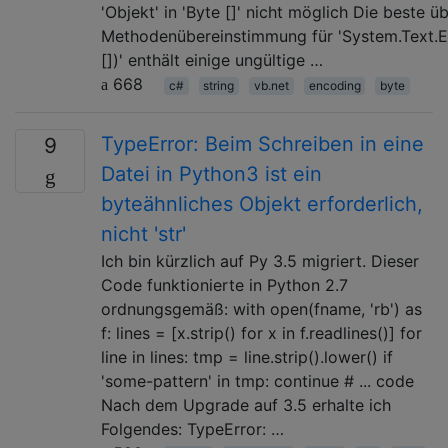
'Objekt' in 'Byte []' nicht möglich Die beste ü
Methodenübereinstimmung für 'System.Text.E
[])' enthält einige ungültige …
668
c#
string
vb.net
encoding
byte
TypeError: Beim Schreiben in eine
9
Datei in Python3 ist ein
byteähnliches Objekt erforderlich,
nicht 'str'
Ich bin kürzlich auf Py 3.5 migriert. Dieser
Code funktionierte in Python 2.7
ordnungsgemäß: with open(fname, 'rb') as
f: lines = [x.strip() for x in f.readlines()] for
line in lines: tmp = line.strip().lower() if
'some-pattern' in tmp: continue # ... code
Nach dem Upgrade auf 3.5 erhalte ich
Folgendes: TypeError: …