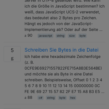
Server in UTF-8 gesendet wird. Wie kann
ich die Größe in JavaScript bestimmen? Ich
weiß, dass JavaScript UCS-2 verwendet,
das bedeutet also 2 Bytes pro Zeichen.
Hängt es jedoch von der JavaScript-
Implementierung ab? Oder auf der Seite …
90
javascript
string
size
byte
Schreiben Sie Bytes in die Datei
5
Ich habe eine hexadezimale Zeichenfolge
(z. B.
0CFE9E69271557822FE715A8B3E564BE)
und möchte sie als Byte in eine Datei
schreiben. Beispielsweise, Offset 0 1 2 3 4
5 6 7 8 9 10 11 12 13 14 15 00000000 0C
FE 9E 69 27 15 57 82 2F E7 15 A8 B3 E5 …
88
c#
string
byte
hex