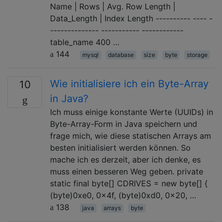
Name | Rows | Avg. Row Length |
Data_Length | Index Length ---------- ---- -
-------------- ----------- ------------
table_name 400 …
144
mysql
database
size
byte
storage
Wie initialisiere ich ein Byte-Array
10
in Java?
Ich muss einige konstante Werte (UUIDs) in
Byte-Array-Form in Java speichern und
frage mich, wie diese statischen Arrays am
besten initialisiert werden können. So
mache ich es derzeit, aber ich denke, es
muss einen besseren Weg geben. private
static final byte[] CDRIVES = new byte[] {
(byte)0xe0, 0x4f, (byte)0xd0, 0x20, …
138
java
arrays
byte