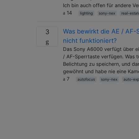
Ich bin auch offen für andere V
14
lighting
sony-nex
real-estat
Was bewirkt die AE / AF-
3
nicht funktioniert?
Das Sony A6000 verfügt über ei
/ AF-Sperrtaste verfügen. Was t
Belichtung zu speichern, und da
gewöhnt und habe nie eine Kame
7
autofocus
sony-nex
auto-exp