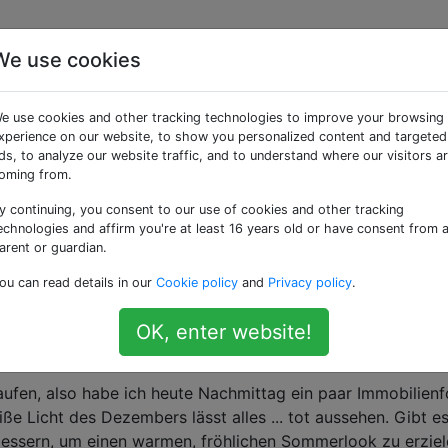
We use cookies
getaggte Fragen
e use cookies and other tracking technologies to improve your browsing
xperience on our website, to show you personalized content and targeted
ner spiegellosen Kamera möglich?
ds, to analyze our website traffic, and to understand where our visitors a
oming from.
etener Fotograf und denke über eine neue Kamera nach. Ich
 Canon 40D, hauptsächlich mit 2 Canon L-Gläsern, dem 17-4
y continuing, you consent to our use of cookies and other tracking
 diesem Setup mit einer Ausnahme außerordentlich zufried
echnologies and affirm you're at least 16 years old or have consent from 
arent or guardian.
ass …
sony-nex
ou can read details in our
Cookie policy
and
Privacy policy
.
OK, enter website!
er-Immobilienfotos wie Sommerfotos aussehen
ufen, also habe ich heute Nachmittag ein paar Immobilienf
e Licht des Dezembers lässt alles ... tot aussehen. Gibt es
bessern, um einen warmen, fröhlichen Sommerlook zu erzie