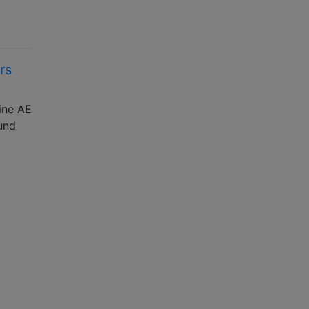
rs
ine AE
und