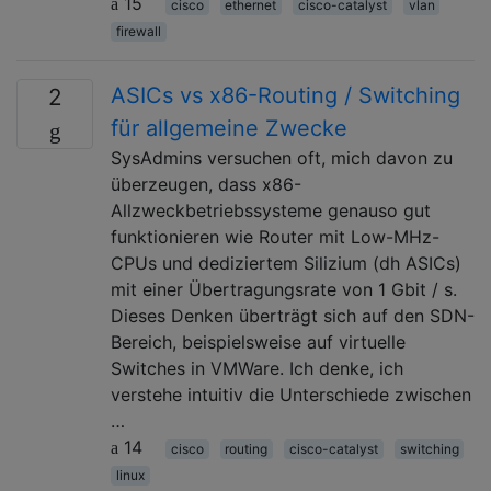
15
cisco
ethernet
cisco-catalyst
vlan
firewall
ASICs vs x86-Routing / Switching
2
für allgemeine Zwecke
SysAdmins versuchen oft, mich davon zu
überzeugen, dass x86-
Allzweckbetriebssysteme genauso gut
funktionieren wie Router mit Low-MHz-
CPUs und dediziertem Silizium (dh ASICs)
mit einer Übertragungsrate von 1 Gbit / s.
Dieses Denken überträgt sich auf den SDN-
Bereich, beispielsweise auf virtuelle
Switches in VMWare. Ich denke, ich
verstehe intuitiv die Unterschiede zwischen
…
14
cisco
routing
cisco-catalyst
switching
linux