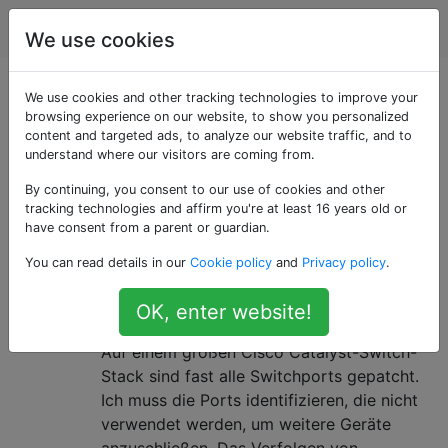
Netzwerktechnik
Tags
Account
We use cookies
Als «cisco-catalyst»
We use cookies and other tracking technologies to improve your
browsing experience on our website, to show you personalized
content and targeted ads, to analyze our website traffic, and to
getaggte Fragen
understand where our visitors are coming from.
By continuing, you consent to our use of cookies and other
Ein Tag für Fragen zur Catalyst-Switch-Reihe von
tracking technologies and affirm you're at least 16 years old or
Cisco.
have consent from a parent or guardian.
Wie kann ich sehen, welche
24
You can read details in our
Cookie policy
and
Privacy policy
.
Switchports nicht verwendet
OK, enter website!
werden?
Auf einem großen Cisco Catalyst-Switch-
Stack sind fast alle Switchports gepatcht.
Ich muss die Ports identifizieren, die nicht
verwendet werden, um weitere Geräte
anzuschließen. Das Verfolgen von