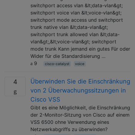
switchport access vlan &lt;data-vlan&gt;
switchport voice vlan &lt;voice-vlan&gt;
switchport mode access und switchport
trunk native vlan &lt;data-vlan&gt;
switchport trunk allowed vlan &lt;data-
vlan&gt;,&lt;voice-vlan&gt; switchport
mode trunk Kann jemand ein gutes Für oder
Wider für die Standardisierung …
9
cisco-catalyst
voice
Überwinden Sie die Einschränkung
4
von 2 Überwachungssitzungen in
Cisco VSS
Gibt es eine Möglichkeit, die Einschränkung
der 2-Monitor-Sitzung von Cisco auf einem
VSS 6500 ohne Verwendung eines
Netzwerkabgriffs zu überwinden?