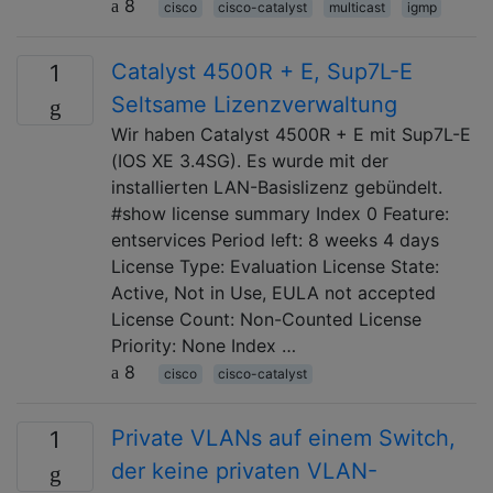
8
cisco
cisco-catalyst
multicast
igmp
Catalyst 4500R + E, Sup7L-E
1
Seltsame Lizenzverwaltung
Wir haben Catalyst 4500R + E mit Sup7L-E
(IOS XE 3.4SG). Es wurde mit der
installierten LAN-Basislizenz gebündelt.
#show license summary Index 0 Feature:
entservices Period left: 8 weeks 4 days
License Type: Evaluation License State:
Active, Not in Use, EULA not accepted
License Count: Non-Counted License
Priority: None Index …
8
cisco
cisco-catalyst
Private VLANs auf einem Switch,
1
der keine privaten VLAN-