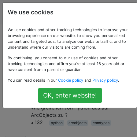
Geografisches
Tags
We use cookies
Account
Informationssystem
We use cookies and other tracking technologies to improve your
Als «comtypes»
browsing experience on our website, to show you personalized
content and targeted ads, to analyze our website traffic, and to
understand where our visitors are coming from.
getaggte Fragen
By continuing, you consent to our use of cookies and other
tracking technologies and affirm you're at least 16 years old or
Zugriff auf ArcObjects über
5
have consent from a parent or guardian.
Python?
You can read details in our
Cookie policy
and
Privacy policy
.
Ich möchte in der Lage sein, einige Dinge
zu arcgisscriptingskripten , die nicht über
OK, enter website!
oder ArcPy verfügbar gemacht werden.
Wie greife ich von Python aus auf
ArcObjects zu ?
132
python
arcobjects
comtypes