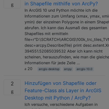
in Shapefile mithilfe von ArcPy?
In ArcGIS 10 und Python möchte ich die
Informationen zum Umfang (xmax, ymax, xmi
ymin) der einzelnen Polygone in einem Shapef
abrufen. Ich kann das Ausmaß des gesamten
Shapefiles mit ermitteln
file=r"D:\SCRATCH\ARCGIS\100k_trc_tiles_TV
desc=arcpy.Describe(file) print desc.extent.
394551.52085039532 Aber ich kann nicht
scheinen, herauszufinden, wie man die gleich
Informationen für jede Zeile …
20
arcgis-desktop
arcpy
arcgis-10.0
Hinzufügen von Shapefile oder
2
Feature-Class als Layer in ArcGIS
Desktop mit Python / ArcPy?
Ich versuche, verschiedene Aufgaben in