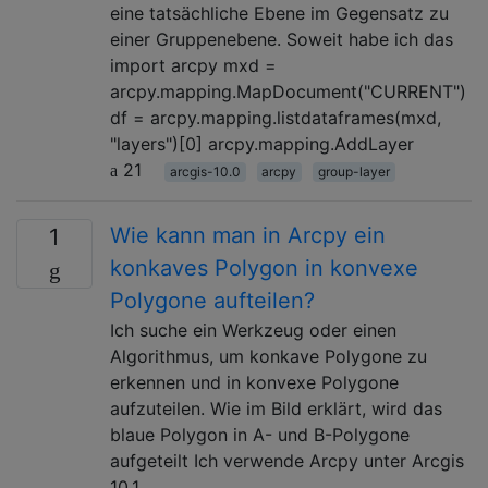
eine tatsächliche Ebene im Gegensatz zu
einer Gruppenebene. Soweit habe ich das
import arcpy mxd =
arcpy.mapping.MapDocument("CURRENT")
df = arcpy.mapping.listdataframes(mxd,
"layers")[0] arcpy.mapping.AddLayer
21
arcgis-10.0
arcpy
group-layer
Wie kann man in Arcpy ein
1
konkaves Polygon in konvexe
Polygone aufteilen?
Ich suche ein Werkzeug oder einen
Algorithmus, um konkave Polygone zu
erkennen und in konvexe Polygone
aufzuteilen. Wie im Bild erklärt, wird das
blaue Polygon in A- und B-Polygone
aufgeteilt Ich verwende Arcpy unter Arcgis
10.1