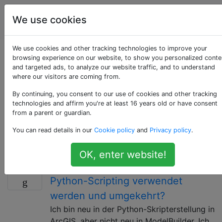
Geografisches
Tags
We use cookies
Account
Informationssystem
We use cookies and other tracking technologies to improve your
Als «arcpy» getaggte
browsing experience on our website, to show you personalized conte
and targeted ads, to analyze our website traffic, and to understand
where our visitors are coming from.
Fragen
By continuing, you consent to our use of cookies and other tracking
technologies and affirm you're at least 16 years old or have consent
Ein von Esri erstelltes Site-Paket, um die
from a parent or guardian.
Geoverarbeitung, Zuordnung usw. von ArcGIS Desktop
You can read details in our
Cookie policy
and
Privacy policy
.
(ArcMap und ArcGIS Pro) für Python verfügbar zu
machen.
OK, enter website!
Wann sollte ModelBuilder über
6
Python-Scripting verwendet
werden und umgekehrt?
Ich bin neu in der Python-Skripterstellung in
ArcGIS, aber nicht neu in ModelBuilder. Ich