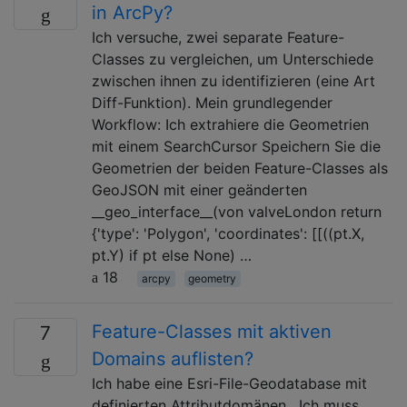
in ArcPy?
Ich versuche, zwei separate Feature-
Classes zu vergleichen, um Unterschiede
zwischen ihnen zu identifizieren (eine Art
Diff-Funktion). Mein grundlegender
Workflow: Ich extrahiere die Geometrien
mit einem SearchCursor Speichern Sie die
Geometrien der beiden Feature-Classes als
GeoJSON mit einer geänderten
__geo_interface__(von valveLondon return
{'type': 'Polygon', 'coordinates': [[((pt.X,
pt.Y) if pt else None) …
18
arcpy
geometry
Feature-Classes mit aktiven
7
Domains auflisten?
Ich habe eine Esri-File-Geodatabase mit
definierten Attributdomänen . Ich muss