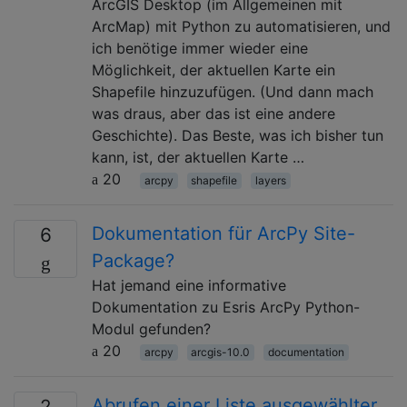
ArcGIS Desktop (im Allgemeinen mit
ArcMap) mit Python zu automatisieren, und
ich benötige immer wieder eine
Möglichkeit, der aktuellen Karte ein
Shapefile hinzuzufügen. (Und dann mach
was draus, aber das ist eine andere
Geschichte). Das Beste, was ich bisher tun
kann, ist, der aktuellen Karte …
20
arcpy
shapefile
layers
Dokumentation für ArcPy Site-
6
Package?
Hat jemand eine informative
Dokumentation zu Esris ArcPy Python-
Modul gefunden?
20
arcpy
arcgis-10.0
documentation
Abrufen einer Liste ausgewählter
2