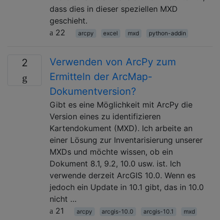
dass dies in dieser speziellen MXD
geschieht.
22
arcpy
excel
mxd
python-addin
Verwenden von ArcPy zum
2
Ermitteln der ArcMap-
Dokumentversion?
Gibt es eine Möglichkeit mit ArcPy die
Version eines zu identifizieren
Kartendokument (MXD). Ich arbeite an
einer Lösung zur Inventarisierung unserer
MXDs und möchte wissen, ob ein
Dokument 8.1, 9.2, 10.0 usw. ist. Ich
verwende derzeit ArcGIS 10.0. Wenn es
jedoch ein Update in 10.1 gibt, das in 10.0
nicht …
21
arcpy
arcgis-10.0
arcgis-10.1
mxd