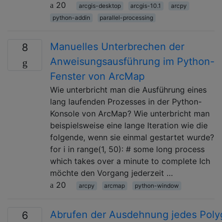
20
arcgis-desktop
arcgis-10.1
arcpy
python-addin
parallel-processing
Manuelles Unterbrechen der
8
Anweisungsausführung im Python-
Fenster von ArcMap
Wie unterbricht man die Ausführung eines
lang laufenden Prozesses in der Python-
Konsole von ArcMap? Wie unterbricht man
beispielsweise eine lange Iteration wie die
folgende, wenn sie einmal gestartet wurde?
for i in range(1, 50): # some long process
which takes over a minute to complete Ich
möchte den Vorgang jederzeit …
20
arcpy
arcmap
python-window
Abrufen der Ausdehnung jedes Poly
6