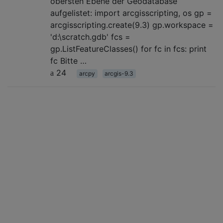
obersten Ebene der Geodatabase
aufgelistet: import arcgisscripting, os gp =
arcgisscripting.create(9.3) gp.workspace =
'd:\scratch.gdb' fcs =
gp.ListFeatureClasses() for fc in fcs: print
fc Bitte …
24
arcpy
arcgis-9.3