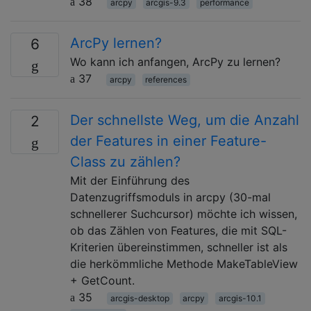
38
arcpy
arcgis-9.3
performance
ArcPy lernen?
6
Wo kann ich anfangen, ArcPy zu lernen?
37
arcpy
references
Der schnellste Weg, um die Anzahl
2
der Features in einer Feature-
Class zu zählen?
Mit der Einführung des
Datenzugriffsmoduls in arcpy (30-mal
schnellerer Suchcursor) möchte ich wissen,
ob das Zählen von Features, die mit SQL-
Kriterien übereinstimmen, schneller ist als
die herkömmliche Methode MakeTableView
+ GetCount.
35
arcgis-desktop
arcpy
arcgis-10.1