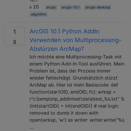
20
arcpy
arcgis-10.1
arcgis-desktop
algorithm
ArcGIS 10.1 Python AddIn
1
Verwenden von Multiprocessing-
Abstürzen ArcMap?
Ich möchte eine Multiprocessing-Task mit
einem Python-Add-In-Tool ausführen. Mein
Problem ist, dass der Prozess immer
wieder fehlschlägt. Grundsätzlich stürzt
ArcMap ab. Hier ist mein Basiscode: def
function(startOID, endOID, fc): wrksp =
r"c:\temp\mp_addintest\data\test_%s.txt" %
(int(startOID) + int(endOID)) # real logic
removed to dumb it down with
open(wrksp, 'w') as writer: writer.write("%s
…