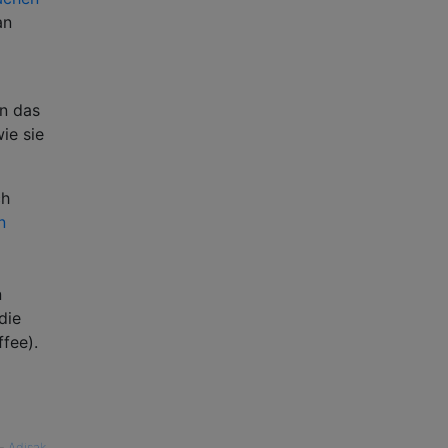
an
n das
ie sie
ch
n
n
die
fee).
—
Adisak