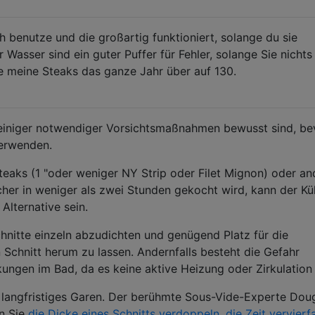
ich benutze und die großartig funktioniert, solange du sie
r Wasser sind ein guter Puffer für Fehler, solange Sie nichts
 meine Steaks das ganze Jahr über auf 130.
ch einiger notwendiger Vorsichtsmaßnahmen bewusst sind, be
verwenden.
teaks (1 "oder weniger NY Strip oder Filet Mignon) oder a
icher in weniger als zwei Stunden gekocht wird, kann der Kü
Alternative sein.
chnitte einzeln abzudichten und genügend Platz für die
 Schnitt herum zu lassen. Andernfalls besteht die Gefahr
ngen im Bad, da es keine aktive Heizung oder Zirkulation 
 langfristiges Garen. Der berühmte Sous-Vide-Experte Dou
nn Sie
die Dicke eines Schnitts verdoppeln, die Zeit vervier