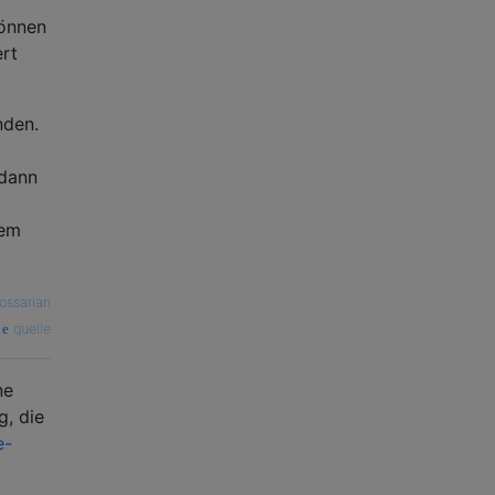
können
rt
nden.
 dann
dem
ossarian
quelle
ne
g, die
e-