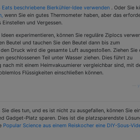
 Eats beschriebene Bierkühler-Idee verwenden
. Oder Sie 
n,
wenn Sie ein gutes Thermometer haben, aber das erforde
s Einstellen und Vergessen.
 Ideen experimentieren, können Sie reguläre Ziplocs verwe
den Beutel und tauchen Sie den Beutel dann bis zum
 den Druck wird die gesamte Luft ausgestoßen. Ziehen Sie
n geschlossenen Teil unter Wasser ziehen. Dies führt zu
g nach mit einem Heimvakuumierer vergleichbar sind, mit 
roblemlos Flüssigkeiten einschließen können.
—
y
ie dies tun, und es ist nicht zu ausgefallen, können Sie ei
 Gadget-Platz sparen. Dies ist die platzsparendste Lösun
ie
Popular Science aus einem Reiskocher eine DIY-Sous-Vid