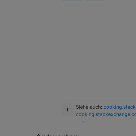
Siehe auch:
cooking.stac
cooking.stackexchange.c
—
Joe