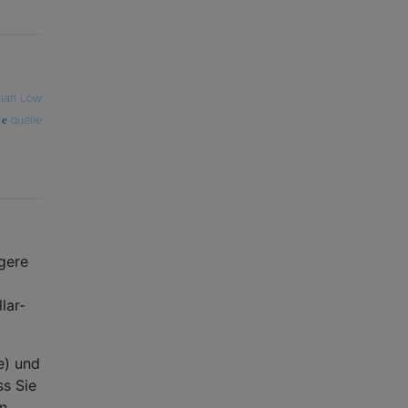
rian Low
quelle
ngere
lar-
e) und
ss Sie
nn