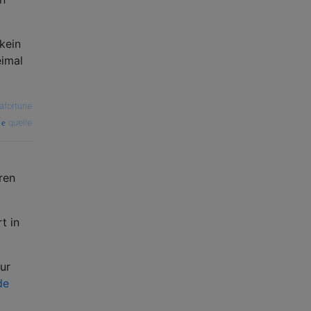
kein
eimal
afortune
quelle
ren
t in
ur
de