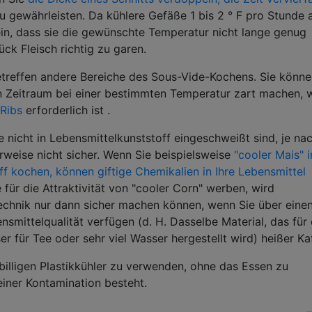
u gewährleisten. Da kühlere Gefäße 1 bis 2 ° F pro Stunde 
ein, dass sie die gewünschte Temperatur nicht lange genug
ück Fleisch richtig zu garen.
treffen andere Bereiche des Sous-Vide-Kochens. Sie könne
en Zeitraum bei einer bestimmten Temperatur zart machen, w
Ribs
erforderlich ist .
ie nicht in Lebensmittelkunststoff eingeschweißt sind, je na
weise nicht sicher. Wenn Sie beispielsweise
"cooler Mais" i
off kochen, können giftige Chemikalien in Ihre Lebensmittel
 für die Attraktivität von "cooler Corn" werben, wird
Technik nur dann sicher machen können, wenn Sie über eine
smittelqualität verfügen (d. H. Dasselbe Material, das für 
ür Tee oder sehr viel Wasser hergestellt wird) heißer Kaf
billigen Plastikkühler zu verwenden, ohne das Essen zu
einer Kontamination besteht.