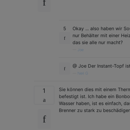
5
Okay ... also haben wir So
nur Behälter mit einer He
das sie alle nur macht?
—
Joe
@ Joe Der Instant-Topf is
—
Neil G
Sie können dies mit einem Therm
1
befestigt ist. Ich habe ein Bo
Wasser haben, ist es einfach, d
Brenner zu stark zu beschädigen