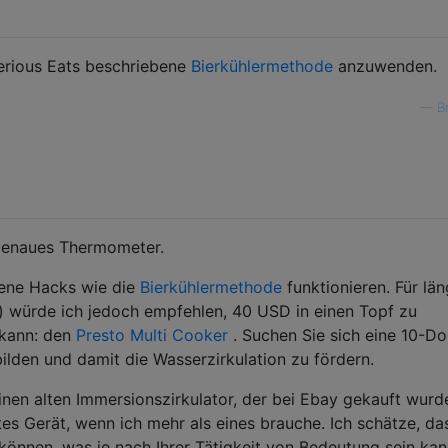
rious Eats beschriebene
Bierkühlermethode
anzuwenden.
—
B
 genaues Thermometer.
dene Hacks wie die
Bierkühlermethode
funktionieren. Für lä
) würde ich jedoch empfehlen, 40 USD in einen Topf zu
 kann: den
Presto Multi Cooker
. Suchen Sie sich eine 10-Dol
lden und damit die Wasserzirkulation zu fördern.
einen alten Immersionszirkulator, der bei Ebay gekauft wurd
es Gerät, wenn ich mehr als eines brauche. Ich schätze, da
 können, was je nach Ihrer Tätigkeit von Bedeutung sein ka