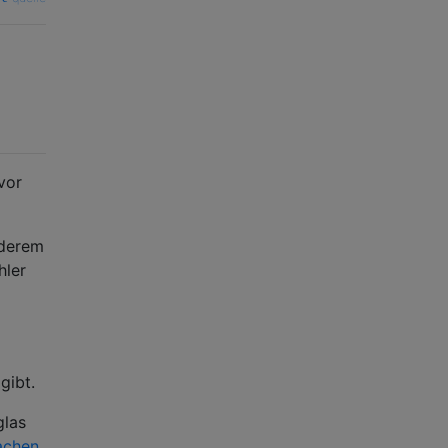
vor
nderem
hler
gibt.
glas
fachen