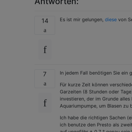
Antworten:
Es ist mir gelungen,
diese
von Se
14
In jedem Fall benötigen Sie ein
7
Für kurze Zeit können verschie
Garzeiten (8 Stunden oder Tage
investieren, der im Grunde alles
Aquariumpumpe, um Blasen zu bi
Ich habe die richtigen Sachen (
ich benutze den Presto als zweit
auf ungefähr ± 0,7 ° genau sein