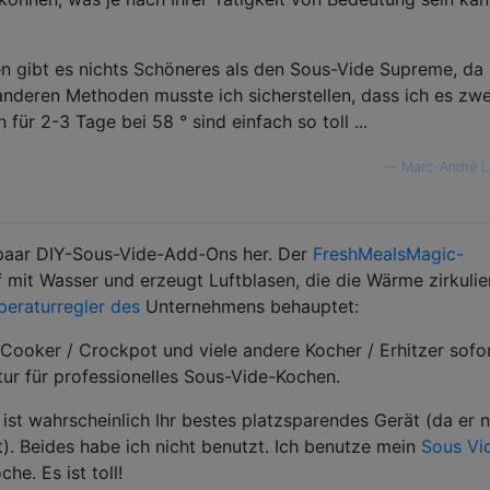
en gibt es nichts Schöneres als den Sous-Vide Supreme, da 
n anderen Methoden musste ich sicherstellen, dass ich es zw
für 2-3 Tage bei 58 ° sind einfach so toll ...
—
Marc-André L
 paar DIY-Sous-Vide-Add-Ons her. Der
FreshMealsMagic-
 mit Wasser und erzeugt Luftblasen, die die Wärme zirkulie
eraturregler des
Unternehmens behauptet:
Cooker / Crockpot und viele andere Kocher / Erhitzer sofor
ur für professionelles Sous-Vide-Kochen.
ist wahrscheinlich Ihr bestes platzsparendes Gerät (da er n
t). Beides habe ich nicht benutzt. Ich benutze mein
Sous Vi
e. Es ist toll!