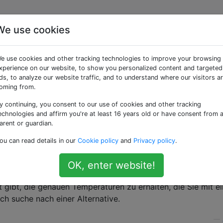
We use cookies
lichkeit, ohne Maschine
e use cookies and other tracking technologies to improve your browsing
xperience on our website, to show you personalized content and targeted
ds, to analyze our website traffic, and to understand where our visitors a
oming from.
y continuing, you consent to our use of cookies and other tracking
habe wenig Platz, um Küchenutensilien aufzubewahren. Ich 
echnologies and affirm you're at least 16 years old or have consent from 
, die einer bestimmten Aufgabe gewidmet ist, nicht wirklic
arent or guardian.
ou can read details in our
Cookie policy
and
Privacy policy
.
als Kochtechnik einsetzen, aber ich möchte nicht wirklich e
gabe kaufen.
OK, enter website!
ähnliche Kochmethode zu erhalten? Ich weiß, dass es
t gibt, die genauen Temperaturen zu erhalten, die Sie mit e
ch suche nach einer Alternative.
—