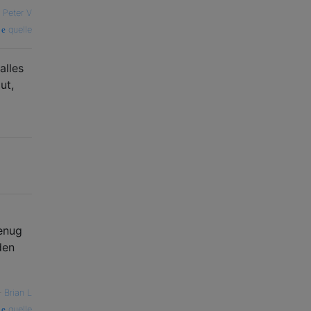
—
Peter V
quelle
alles
ut,
enug
den
—
Brian L
quelle