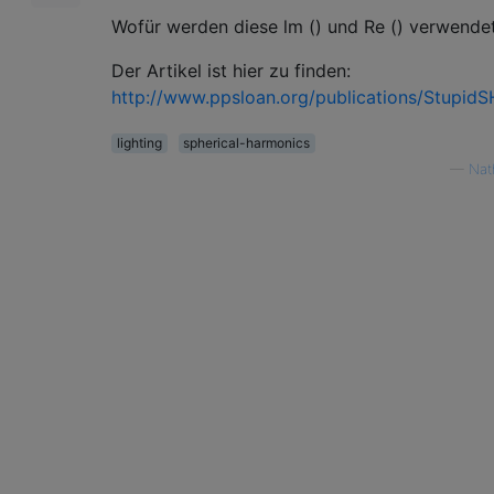
Wofür werden diese lm () und Re () verwende
Der Artikel ist hier zu finden:
http://www.ppsloan.org/publications/StupidS
lighting
spherical-harmonics
—
Nat