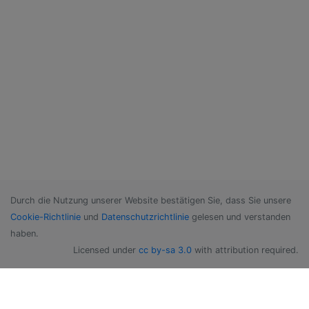
Durch die Nutzung unserer Website bestätigen Sie, dass Sie unsere
Cookie-Richtlinie
und
Datenschutzrichtlinie
gelesen und verstanden
haben.
Licensed under
cc by-sa 3.0
with attribution required.