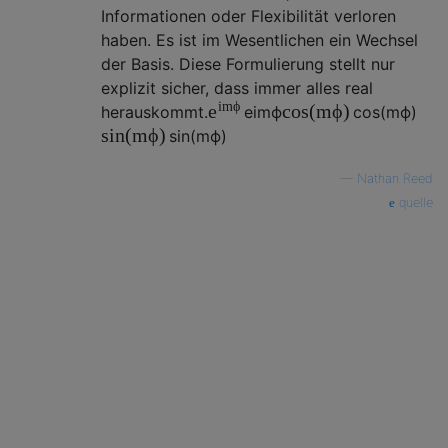
Informationen oder Flexibilität verloren
haben. Es ist im Wesentlichen ein Wechsel
der Basis. Diese Formulierung stellt nur
explizit sicher, dass immer alles real
i
m
ϕ
cos
(
m
ϕ
)
e
herauskommt.
e
i
m
ϕ
cos
(
m
ϕ
)
sin
(
m
ϕ
)
sin
(
m
ϕ
)
—
Nathan Reed
quelle