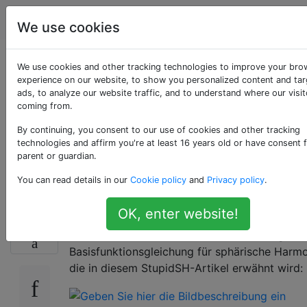
Computergrafik
Tags
Account
We use cookies
Legendre-
We use cookies and other tracking technologies to improve your bro
experience on our website, to show you personalized content and ta
ads, to analyze our website traffic, and to understand where our visit
Polynomgleichung in
coming from.
sphärischen
By continuing, you consent to our use of cookies and other tracking
technologies and affirm you're at least 16 years old or have consent 
parent or guardian.
Harmonischen
You can read details in our
Cookie policy
and
Privacy policy
.
OK, enter website!
Ich habe kürzlich angefangen, über sphärisch
7
Harmonische zu lesen. Ich habe eine Frage zu
Basisfunktionsgleichung für sphärische Harmo
die in diesem StupidSH-Artikel erwähnt wird: