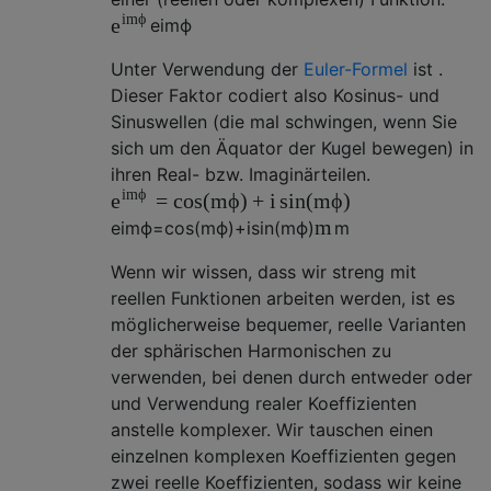
i
m
ϕ
e
e
i
m
ϕ
Unter Verwendung der
Euler-Formel
ist .
Dieser Faktor codiert also Kosinus- und
Sinuswellen (die mal schwingen, wenn Sie
sich um den Äquator der Kugel bewegen) in
ihren Real- bzw. Imaginärteilen.
i
m
ϕ
=
cos
(
m
ϕ
)
+
i
sin
(
m
ϕ
)
e
m
e
i
m
ϕ
=
cos
(
m
ϕ
)
+
i
sin
(
m
ϕ
)
m
Wenn wir wissen, dass wir streng mit
reellen Funktionen arbeiten werden, ist es
möglicherweise bequemer, reelle Varianten
der sphärischen Harmonischen zu
verwenden, bei denen durch entweder oder
und Verwendung realer Koeffizienten
anstelle komplexer. Wir tauschen einen
einzelnen komplexen Koeffizienten gegen
zwei reelle Koeffizienten, sodass wir keine