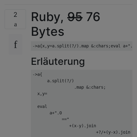
Ruby,
95
76
2
Bytes
Erläuterung
->a{                                       
      a.split(?/)                          
                 .map &:chars;             
  x,y=                                     
  eval                                     
       a+".0                               
            =="                            
               +(x-y).join                
                          +?/+(y-x).join   