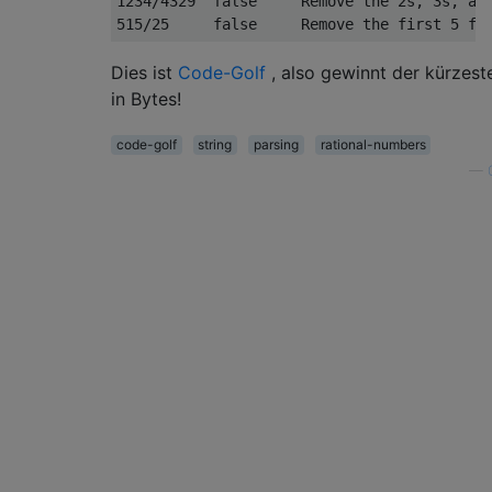
1234/4329  false     Remove the 2s, 3s, and
Dies ist
Code-Golf
, also gewinnt der kürzes
in Bytes!
code-golf
string
parsing
rational-numbers
—