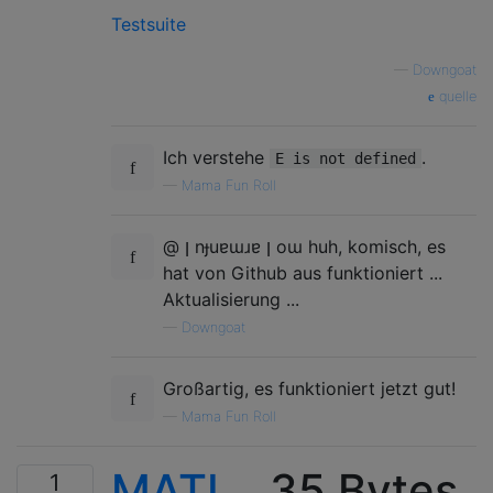
Testsuite
—
Downgoat
quelle
Ich verstehe
.
E is not defined
—
Mama Fun Roll
@ ן nɟuɐɯɹɐ ן oɯ huh, komisch, es
hat von Github aus funktioniert ...
Aktualisierung ...
—
Downgoat
Großartig, es funktioniert jetzt gut!
—
Mama Fun Roll
MATL
, 35 Bytes
1