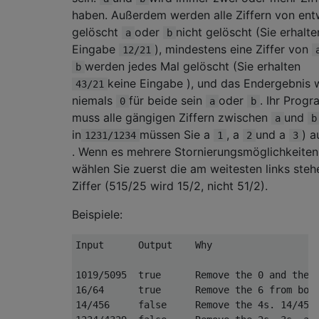
haben. Außerdem werden alle Ziffern von en
gelöscht
oder
nicht gelöscht (Sie erhalte
a
b
Eingabe
), mindestens eine Ziffer von
12/21
werden jedes Mal gelöscht (Sie erhalten
b
keine Eingabe ), und das Endergebnis 
43/21
niemals
für beide sein
oder
. Ihr Prog
0
a
b
muss alle gängigen Ziffern zwischen
und
a
b
in
müssen Sie a
, a
und a
) 
1231/1234
1
2
3
. Wenn es mehrere Stornierungsmöglichkeiten 
wählen Sie zuerst die am weitesten links ste
Ziffer (515/25 wird 15/2, nicht 51/2).
Beispiele:
Input      Output    Why

1019/5095  true      Remove the 0 and the 9
16/64      true      Remove the 6 from both
14/456     false     Remove the 4s. 14/456 