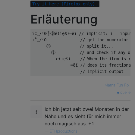
Try it here (Firefox only).
Erläuterung
ïČ⍘/⎖0ⓢⓈë(ïę$)≔ëï // implicit: ï = input f
ïČ⍘/⎖0              // get the numerator...
      ⓢ            // split it...

        Ⓢ          // and check if any of 
          ë(ïę$)    // When the item is rem
                ≔ëï // does its fractional 
—
Mama Fun Roll
quelle
Ich bin jetzt seit zwei Monaten in der
Nähe und es sieht für mich immer
noch magisch aus. +1
—
ETHproductions