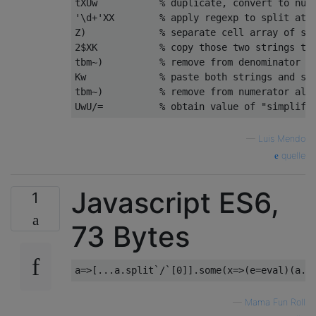
tXUw           % duplicate, convert to numb
'\d+'XX        % apply regexp to split at '
Z)             % separate cell array of str
2$XK           % copy those two strings to 
tbm~)          % remove from denominator al
Kw             % paste both strings and swa
tbm~)          % remove from numerator all 
—
Luis Mendo
quelle
Javascript ES6,
1
73 Bytes
—
Mama Fun Roll