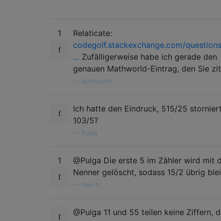
1
Relaticate:
codegolf.stackexchange.com/question
…
Zufälligerweise habe ich gerade den
genauen Mathworld-Eintrag, den Sie zit
—
durchsucht
Ich hatte den Eindruck, 515/25 stornier
103/5?
—
Pulga
1
@Pulga Die erste 5 im Zähler wird mit 
Nenner gelöscht, sodass 15/2 übrig blei
—
Alex A.
@Pulga 11 und 55 teilen keine Ziffern, 