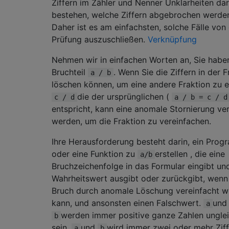
Ziffern im Zähler und Nenner Unklarheiten da
bestehen, welche Ziffern abgebrochen werden
Daher ist es am einfachsten, solche Fälle von
Prüfung auszuschließen.
Verknüpfung
Nehmen wir in einfachen Worten an, Sie habe
Bruchteil
. Wenn Sie die Ziffern in der F
a / b
löschen können, um eine andere Fraktion zu er
die der ursprünglichen (
c / d
a / b = c / d
entspricht, kann eine anomale Stornierung v
werden, um die Fraktion zu vereinfachen.
Ihre Herausforderung besteht darin, ein Pro
oder eine Funktion zu
erstellen , die eine
a/b
Bruchzeichenfolge in das Formular eingibt un
Wahrheitswert ausgibt oder zurückgibt, wenn
Bruch durch anomale Löschung vereinfacht 
kann, und ansonsten einen Falschwert.
und
a
werden immer positive ganze Zahlen unglei
b
sein.
und
wird immer zwei oder mehr Zif
a
b