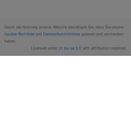
Durch die Nutzung unserer Website bestätigen Sie, dass Sie unsere
Cookie-Richtlinie
und
Datenschutzrichtlinie
gelesen und verstanden
haben.
Licensed under
cc by-sa 3.0
with attribution required.