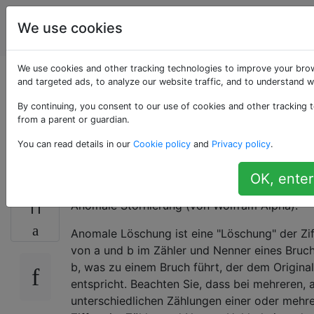
Programmierrätsel
Tags
We use cookies
Account
& Code Golf
We use cookies and other tracking technologies to improve your bro
Kann ein Bruch durch
and targeted ads, to analyze our website traffic, and to understand w
By continuing, you consent to our use of cookies and other tracking t
anomale Stornierung
from a parent or guardian.
You can read details in our
Cookie policy
and
Privacy policy
.
vereinfacht werden?
OK, enter
Anomale Stornierung (von Wolfram Alpha):
11
Anomale Löschung ist eine "Löschung" der Zif
von a und b im Zähler und Nenner eines Brucht
b, was zu einem Bruch führt, der dem Original
entspricht. Beachten Sie, dass bei mehreren, 
unterschiedlichen Zählungen einer oder mehre