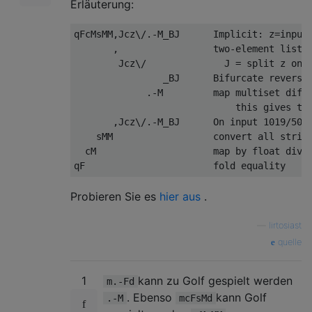
Erläuterung:
qFcMsMM,Jcz\/.-M_BJ      Implicit: z=input(
       ,                 two-element list

        Jcz\/              J = split z on '
                _BJ      Bifurcate reverse:
             .-M         map multiset diffe
                             this gives the
       ,Jcz\/.-M_BJ      On input 1019/5095
    sMM                  convert all string
  cM                     map by float divis
Probieren Sie es
hier aus
.
—
lirtosiast
quelle
1
kann zu Golf gespielt werden
m.-Fd
. Ebenso
kann Golf
.-M
mcFsMd