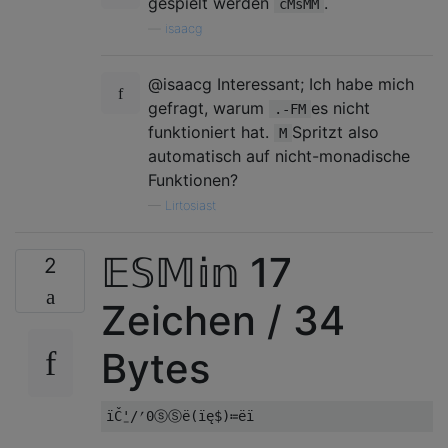
gespielt werden
.
cMsMM
—
isaacg
@isaacg Interessant; Ich habe mich
gefragt, warum
es nicht
.-FM
funktioniert hat.
Spritzt also
M
automatisch auf nicht-monadische
Funktionen?
—
Lirtosiast
𝔼𝕊𝕄𝕚𝕟 17
2
Zeichen / 34
Bytes