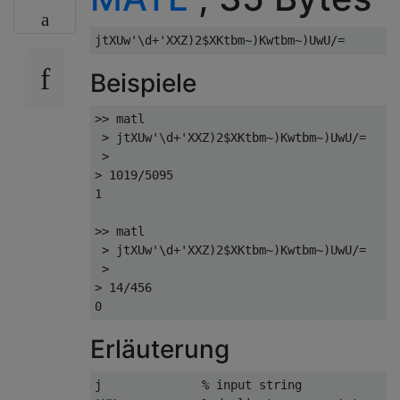
Beispiele
>> matl

 > jtXUw'\d+'XXZ)2$XKtbm~)Kwtbm~)UwU/=

 > 

> 1019/5095

1

>> matl

 > jtXUw'\d+'XXZ)2$XKtbm~)Kwtbm~)UwU/=

 >

> 14/456

Erläuterung
j              % input string
