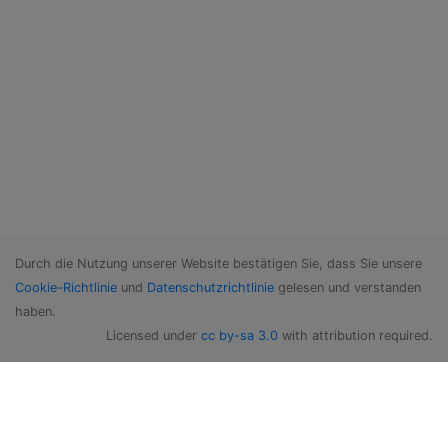
Durch die Nutzung unserer Website bestätigen Sie, dass Sie unsere
Cookie-Richtlinie
und
Datenschutzrichtlinie
gelesen und verstanden
haben.
Licensed under
cc by-sa 3.0
with attribution required.