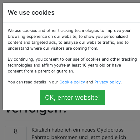
Fahrräder
Tags
Account
We use cookies
Was ist der beste
We use cookies and other tracking technologies to improve your
browsing experience on our website, to show you personalized
content and targeted ads, to analyze our website traffic, and to
Weg, um Ihre
understand where our visitors are coming from.
Laufleistung, Routen
By continuing, you consent to our use of cookies and other tracking
technologies and affirm you're at least 16 years old or have
consent from a parent or guardian.
und verbrannten
You can read details in our
Cookie policy
and
Privacy policy
.
Kalorien zu
OK, enter website!
verfolgen?
Kürzlich habe ich ein neues Cyclocross-
8
Fahrrad bekommen und jetzt pendle ich