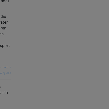
Ende)
 die
aten,
eren
en
sport
—
mattnz
quelle
u
e ich