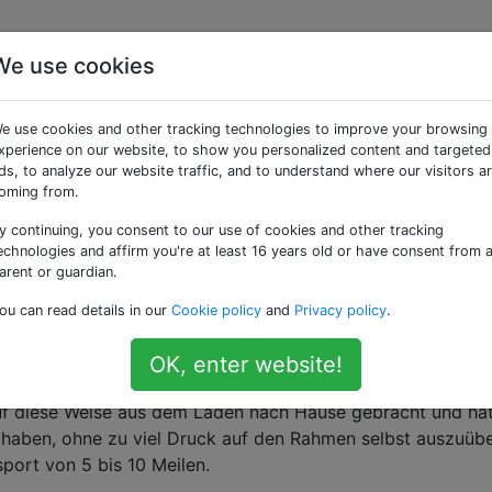
We use cookies
umrahmen, der über ein
e use cookies and other tracking technologies to improve your browsing
nsportiert wird
xperience on our website, to show you personalized content and targeted
ds, to analyze our website traffic, and to understand where our visitors a
oming from.
y continuing, you consent to our use of cookies and other tracking
hl und habe vor kurzem einen CAAD10 in die Flotte aufgenom
echnologies and affirm you're at least 16 years old or have consent from 
stehenden Urlaub mitzunehmen.
arent or guardian.
ou can read details in our
Cookie policy
and
Privacy policy
.
(Gepäckträger)
, auf dem ich die Stahlräder sehr glücklich
ist,
sollte ich mir Sorgen machen, den leichten Aluminium
OK, enter website!
uf diese Weise aus dem Laden nach Hause gebracht und ha
u haben, ohne zu viel Druck auf den Rahmen selbst auszuüb
port von 5 bis 10 Meilen.