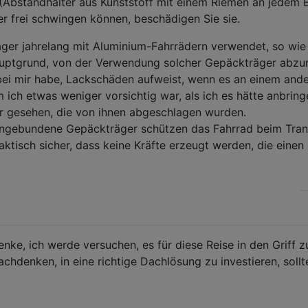
(Abstandhalter aus Kunststoff mit einem Riemen an jedem 
r frei schwingen können, beschädigen Sie sie.
ger jahrelang mit Aluminium-Fahrrädern verwendet, so wie
uptgrund, von der Verwendung solcher Gepäckträger abzur
h bei mir habe, Lackschäden aufweist, wenn es an einem and
 ich etwas weniger vorsichtig war, als ich es hätte anbring
 gesehen, die von ihnen abgeschlagen wurden.
ngebundene Gepäckträger schützen das Fahrrad beim Tran
aktisch sicher, dass keine Kräfte erzeugt werden, die einen
enke, ich werde versuchen, es für diese Reise in den Griff z
denken, in eine richtige Dachlösung zu investieren, sollt