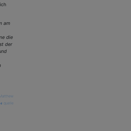
ich
em am
me die
st der
und
n
Matthew
quelle