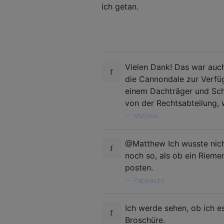
ich getan.
Vielen Dank! Das war auch
die Cannondale zur Verfüg
einem Dachträger und Sch
von der Rechtsabteilung, 
—
Matthew
@Matthew Ich wusste nich
noch so, als ob ein Rieme
posten.
—
Paparazzo
Ich werde sehen, ob ich e
Broschüre.