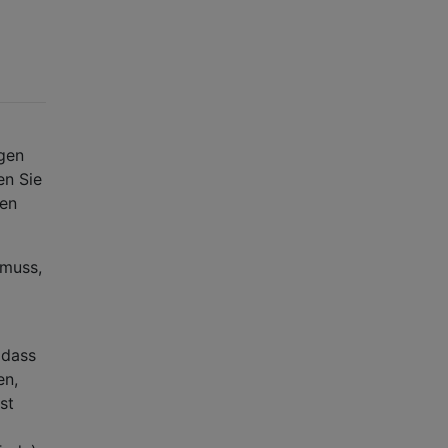
egen
en Sie
gen
 muss,
 dass
en,
st