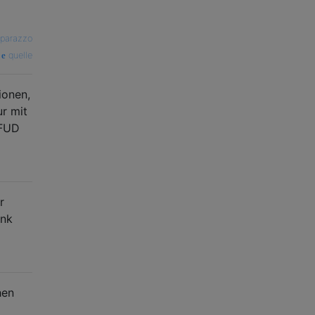
parazzo
quelle
ionen,
r mit
 FUD
r
ink
hen