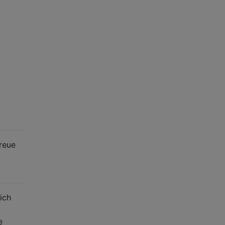
reue
ich
e