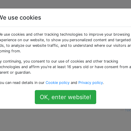
We use cookies
Winterbiken finden
e use cookies and other tracking technologies to improve your browsing
xperience on our website, to show you personalized content and targeted
ds, to analyze our website traffic, and to understand where our visitors a
bereite mich auf die Saison vor. Momentan habe ich eine Re
oming from.
nderen 3 Jahreszeiten benutze, aber ehrlich gesagt mag ic
y continuing, you consent to our use of cookies and other tracking
n die Verwendung eines Knöchelbandes und nicht ganz warm
echnologies and affirm you're at least 16 years old or have consent from 
r fernzuhalten, aber ich weiß nicht, wie sie mit Schnee um
arent or guardian.
ou can read details in our
Cookie policy
and
Privacy policy
.
hlen, die körperbetonter ist und sowohl bei Regen als auc
OK, enter website!
—
Nik