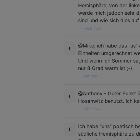
Hemisphäre, von der linke
werde mich jedoch sehr da
sind und wie sich dies auf
—
Mike Two
@Mike, ich habe das "us" 
Einheiten umgerechnet we
Und wenn ich Sommer sage,
nur 8 Grad warm ist ;-)
—
Anthony K
@Anthony - Guter Punkt üb
Hosenwitz benutzt. Ich ka
—
Mike Two
Ich habe "uns" poetisch be
südliche Hemisphäre zu dis