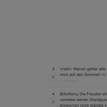
3
<rant> Warum gehen alle d
mich auf den Sommer! </
—
Anthony K
4
@Anthony Die Freuden eine
verstehe deinen Standpun
Antworten nicht ständig v