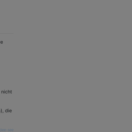
re
 nicht
), die
dee-see