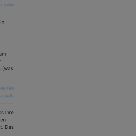
quelle
in
 am
r
n (was
Neil Fein
quelle
s Ihre
nen
t. Das