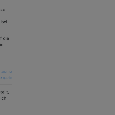
nze
 bei
f die
in
—
ananka
quelle
ellt,
lich