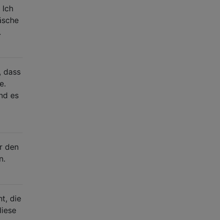
 Ich
äsche
.
, dass
e.
nd es
r den
n.
t, die
diese