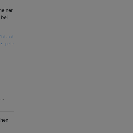
meiner
 bei
Zickzack
quelle
..
ehen