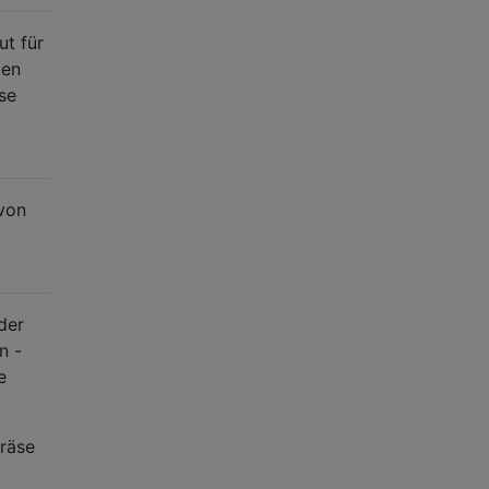
ut für
gen
se
 von
der
n -
e
fräse