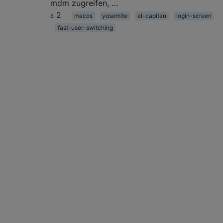
mdm zugreifen, …
2
macos
yosemite
el-capitan
login-screen
fast-user-switching