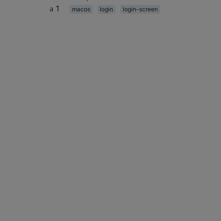
1
macos
login
login-screen