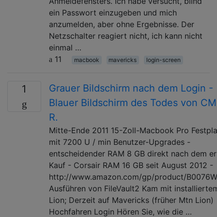
Anmeldefensters. Ich habe versucht, blind
ein Passwort einzugeben und mich
anzumelden, aber ohne Ergebnisse. Der
Netzschalter reagiert nicht, ich kann nicht
einmal …
11
macbook
mavericks
login-screen
Grauer Bildschirm nach dem Login -
1
Blauer Bildschirm des Todes von C
R.
Mitte-Ende 2011 15-Zoll-Macbook Pro Festpla
mit 7200 U / min Benutzer-Upgrades -
entscheidender RAM 8 GB direkt nach dem er
Kauf - Corsair RAM 16 GB seit August 2012 -
http://www.amazon.com/gp/product/B0076
Ausführen von FileVault2 Kam mit installierte
Lion; Derzeit auf Mavericks (früher Mtn Lion)
Hochfahren Login Hören Sie, wie die …