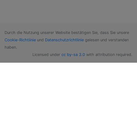
Durch die Nutzung unserer Website bestätigen Sie, dass Sie unsere
Cookie-Richtlinie
und
Datenschutzrichtlinie
gelesen und verstanden
haben.
Licensed under
cc by-sa 3.0
with attribution required.