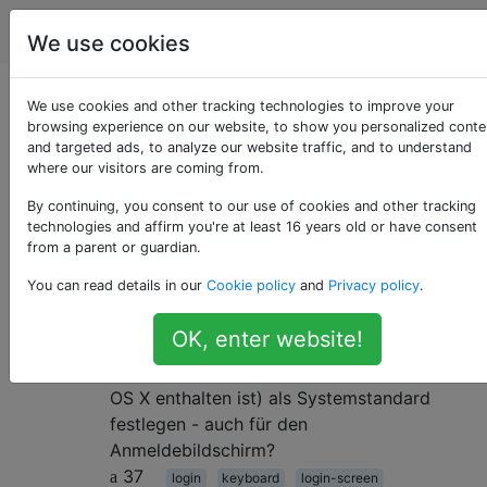
Apple
Tags
Account
We use cookies
Als «login-screen»
We use cookies and other tracking technologies to improve your
browsing experience on our website, to show you personalized conte
and targeted ads, to analyze our website traffic, and to understand
getaggte Fragen
where our visitors are coming from.
By continuing, you consent to our use of cookies and other tracking
Legen Sie ein benutzerdefiniertes
4
technologies and affirm you're at least 16 years old or have consent
Tastaturlayout als Systemstandard
from a parent or guardian.
fest - auch für den
You can read details in our
Cookie policy
and
Privacy policy
.
Anmeldebildschirm
OK, enter website!
Kann ich ein benutzerdefiniertes
Tastaturlayout (das standardmäßig nicht in
OS X enthalten ist) als Systemstandard
festlegen - auch für den
Anmeldebildschirm?
37
login
keyboard
login-screen