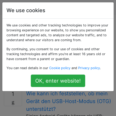
Android
Tags
Account
We use cookies
Als «usb-host-mode»
We use cookies and other tracking technologies to improve your
browsing experience on our website, to show you personalized
content and targeted ads, to analyze our website traffic, and to
getaggte Fragen
understand where our visitors are coming from.
By continuing, you consent to our use of cookies and other
Ab Android 3.1 und höher kann der USB-Anschluss des
tracking technologies and affirm you're at least 16 years old or
Geräts, sofern er von der Hardware unterstützt wird,
have consent from a parent or guardian.
im Host-Modus verwendet werden, sodass
You can read details in our
Cookie policy
and
Privacy policy
.
Anwendungen angeschlossene USB-Peripheriegeräte
wie Audiogeräte verwalten können. Eingabegeräte,
OK, enter website!
Kommunikationsgeräte und mehr.
Wie kann ich feststellen, ob mein
1
Gerät den USB-Host-Modus (OTG)
unterstützt?
Einige Android-Geräte können als USB-