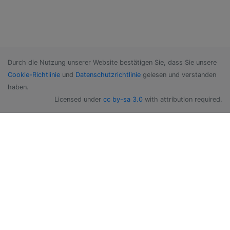
Durch die Nutzung unserer Website bestätigen Sie, dass Sie unsere
Cookie-Richtlinie
und
Datenschutzrichtlinie
gelesen und verstanden
haben.
Licensed under
cc by-sa 3.0
with attribution required.