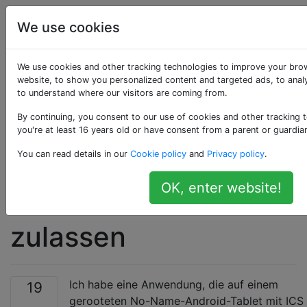
Android
Tags
Account
We use cookies
So verhindern Sie,
We use cookies and other tracking technologies to improve your bro
website, to show you personalized content and targeted ads, to analy
to understand where our visitors are coming from.
dass Android um
By continuing, you consent to our use of cookies and other tracking 
Erlaubnis fragt, bevor
you're at least 16 years old or have consent from a parent or guardia
You can read details in our
Cookie policy
and
Privacy policy
.
Sie den Zugriff auf
OK, enter website!
ein USB-Gerät
zulassen
Ich habe eine Anwendung, die auf einem
19
gerooteten No-Name-Android-Tablet mit ICS