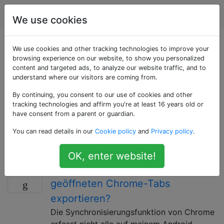
Android
Tags
Account
We use cookies
Als «chrome-for-
We use cookies and other tracking technologies to improve your
browsing experience on our website, to show you personalized
content and targeted ads, to analyze our website traffic, and to
android» getaggte
understand where our visitors are coming from.
Fragen
By continuing, you consent to our use of cookies and other
tracking technologies and affirm you're at least 16 years old or
have consent from a parent or guardian.
Google Chrome ist ein beliebter Browser. Verwenden
You can read details in our
Cookie policy
and
Privacy policy
.
Sie dieses Tag, wenn Ihre Frage die Android-Version
oder nur damit zusammenhängende Probleme betrifft
OK, enter website!
Wie kann ich die Liste der
11
geöffneten Chrome-Tabs
exportieren?
Die Synchronisierungsfunktion von Chrome
erfasst nicht alle auf meinem Android-