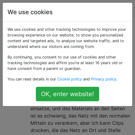
3d Drucken
Tags
Account
We use cookies
Als «outdoors»
We use cookies and other tracking technologies to improve your
browsing experience on our website, to show you personalized
content and targeted ads, to analyze our website traffic, and to
getaggte Fragen
understand where our visitors are coming from.
By continuing, you consent to our use of cookies and other
Welches ist haltbarer gegen
5
tracking technologies and affirm you're at least 16 years old or
Sonnenlicht / Wetter - PLA, ABS
have consent from a parent or guardian.
oder PETG
You can read details in our
Cookie policy
and
Privacy policy
.
Die Hintergrundgeschichte: Ich installiere
OK, enter website!
ein Taubennetz in meinem Haus. Aufgrund
der Form der Öffnung, in die ich das Netz
einsetze, und des Materials an den Seiten
ist es schwierig, das Netz mit den normalen
Mitteln zu verankern, aber ich kann Clips
drucken, die das Netz an Ort und Stelle