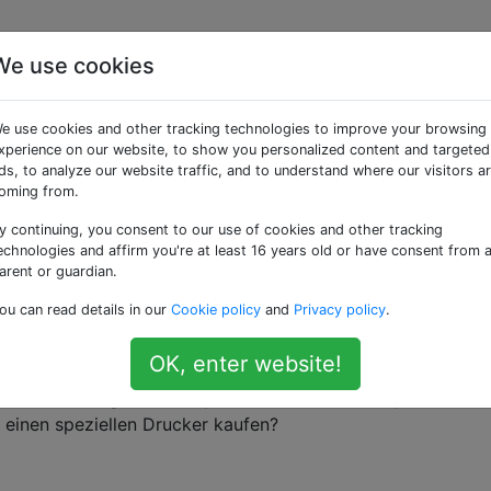
We use cookies
r» getaggte Fragen
e use cookies and other tracking technologies to improve your browsing
xperience on our website, to show you personalized content and targeted
ebensmittelecht und wie erkenne ich sie?
ds, to analyze our website traffic, and to understand where our visitors a
oming from.
rweise im 3D-Druck verwendet werden , sind lebensmittelec
rungsverfahren für solche Materialien, die mir bei der
y continuing, you consent to our use of cookies and other tracking
en können? Ich habe einen FDM-Drucker verwendet .
echnologies and affirm you're at least 16 years old or have consent from 
arent or guardian.
ou can read details in our
Cookie policy
and
Privacy policy
.
ebensmittel?
OK, enter website!
Ornamente für einen Kuchen drucken. Ist das Drucken mit
m standardmäßigen thermoplastischen 3D-Desktopdrucker
 einen speziellen Drucker kaufen?