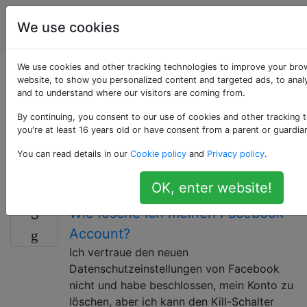
Web
Tags
We use cookies
Account
Applikationen
We use cookies and other tracking technologies to improve your bro
Als «facebook»
website, to show you personalized content and targeted ads, to analy
and to understand where our visitors are coming from.
getaggte Fragen
By continuing, you consent to our use of cookies and other tracking 
you're at least 16 years old or have consent from a parent or guardia
Bei Fragen zum Webinterface zu Facebook. Fragen zu
You can read details in our
Cookie policy
and
Privacy policy
.
Smartphone-Apps oder zur Facebook-Entwicklung
gehören woanders hin.
OK, enter website!
Wie lösche ich meinen Facebook-
3
Account?
Ich vertraue den neuen
Datenschutzeinstellungen von Facebook
nicht und habe beschlossen, mein Konto zu
löschen, aber ich kann den Kill-Schalter