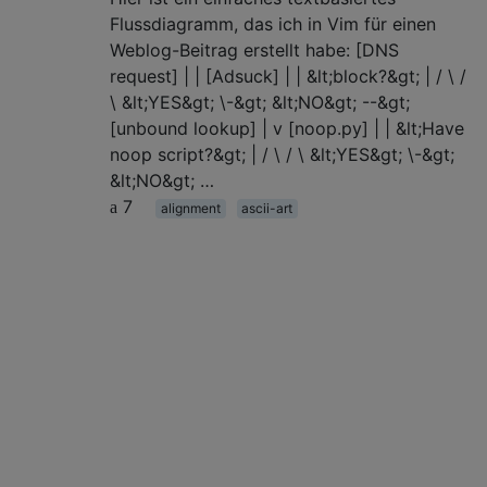
Flussdiagramm, das ich in Vim für einen
Weblog-Beitrag erstellt habe: [DNS
request] | | [Adsuck] | | &lt;block?&gt; | / \ /
\ &lt;YES&gt; \-&gt; &lt;NO&gt; --&gt;
[unbound lookup] | v [noop.py] | | &lt;Have
noop script?&gt; | / \ / \ &lt;YES&gt; \-&gt;
&lt;NO&gt; …
7
alignment
ascii-art