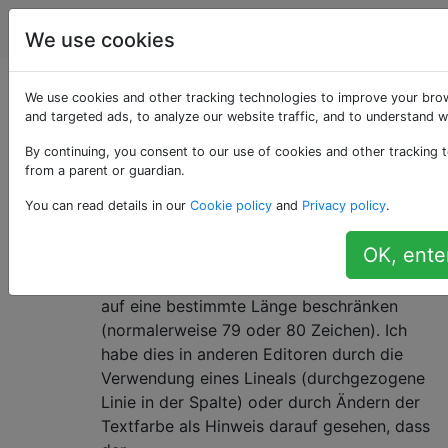
Vi & Vim
Tags
Account
We use cookies
Als «alignment»
We use cookies and other tracking technologies to improve your bro
and targeted ads, to analyze our website traffic, and to understand w
getaggte Fragen
By continuing, you consent to our use of cookies and other tracking t
from a parent or guardian.
Wie kann ich ein Lineal für eine
3
You can read details in our
Cookie policy
and
Privacy policy
.
bestimmte Spalte einrichten?
OK, ente
Wenn ich in verschiedenen Sprachen
codiere, muss ich meine Zeilen in der Regel
auf eine bestimmte Länge beschränken
(normalerweise 79 oder 80 Zeichen). Ich
habe dies in anderen Editoren durch die
Verwendung eines Lineals (durchgezogene
Linie in der Spalte) oder durch Ändern der
Textfarbe als Hinweis darauf gesehen, dass