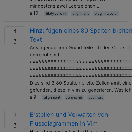
mindestens zwei Leerzeichen …
10
filetype-c++
alignment
plugin-tabular
Hinzufügen eines 80 Spalten breite
4
Text
Aus irgendeinem Grund teile ich den Code oft
getrennt sind:
##################################
###################################
##################################
Dies sind 3 80 Spalten breite Zeilen #mit eine
gefunden, diese in vim zu generieren. Was i
9
alignment
comments
ascii-art
Erstellen und Verwalten von
2
Flussdiagrammen in Vim
Hier ist ein einfaches textbasiertes