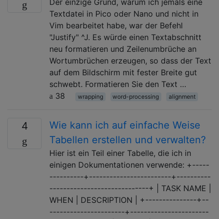
Der einzige Grund, warum ich jemals eine
Textdatei in Pico oder Nano und nicht in
Vim bearbeitet habe, war der Befehl
"Justify" ^J. Es würde einen Textabschnitt
neu formatieren und Zeilenumbrüche an
Wortumbrüchen erzeugen, so dass der Text
auf dem Bildschirm mit fester Breite gut
schwebt. Formatieren Sie den Text …
38
wrapping
word-processing
alignment
Wie kann ich auf einfache Weise
4
Tabellen erstellen und verwalten?
Hier ist ein Teil einer Tabelle, die ich in
einigen Dokumentationen verwende: +-----
----------+------------------------+----------
-----------------------------+ | TASK NAME |
WHEN | DESCRIPTION | +---------------+--
----------------------+-----------------------