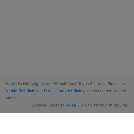
Durch die Nutzung unserer Website bestätigen Sie, dass Sie unsere
Cookie-Richtlinie
und
Datenschutzrichtlinie
gelesen und verstanden
haben.
Licensed under
cc by-sa 3.0
with attribution required.