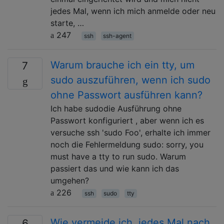
jedes Mal, wenn ich mich anmelde oder neu
starte, …
247
ssh
ssh-agent
Warum brauche ich ein tty, um
7
sudo auszuführen, wenn ich sudo
ohne Passwort ausführen kann?
Ich habe sudodie Ausführung ohne
Passwort konfiguriert , aber wenn ich es
versuche ssh 'sudo Foo', erhalte ich immer
noch die Fehlermeldung sudo: sorry, you
must have a tty to run sudo. Warum
passiert das und wie kann ich das
umgehen?
226
ssh
sudo
tty
Wie vermeide ich, jedes Mal nach
6