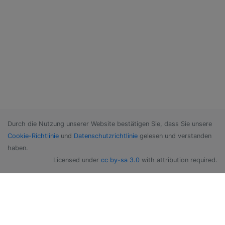
Durch die Nutzung unserer Website bestätigen Sie, dass Sie unsere
Cookie-Richtlinie
und
Datenschutzrichtlinie
gelesen und verstanden
haben.
Licensed under
cc by-sa 3.0
with attribution required.