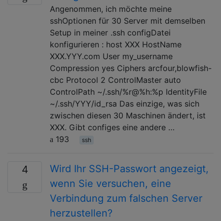
Angenommen, ich möchte meine
sshOptionen für 30 Server mit demselben
Setup in meiner .ssh configDatei
konfigurieren : host XXX HostName
XXX.YYY.com User my_username
Compression yes Ciphers arcfour,blowfish-
cbc Protocol 2 ControlMaster auto
ControlPath ~/.ssh/%r@%h:%p IdentityFile
~/.ssh/YYY/id_rsa Das einzige, was sich
zwischen diesen 30 Maschinen ändert, ist
XXX. Gibt configes eine andere …
193
ssh
Wird Ihr SSH-Passwort angezeigt,
4
wenn Sie versuchen, eine
Verbindung zum falschen Server
herzustellen?