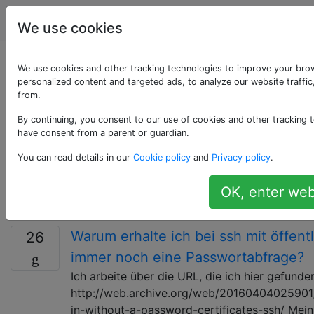
Unix & Linux
Tags
Account
We use cookies
Als «ssh» getaggte
We use cookies and other tracking technologies to improve your bro
personalized content and targeted ads, to analyze our website traffi
from.
Fragen
By continuing, you consent to our use of cookies and other tracking t
have consent from a parent or guardian.
SSH (Secure SHell) ist ein Protokoll zum sicheren
Ausführen von Befehlen auf einem Remotecomputer.
You can read details in our
Cookie policy
and
Privacy policy
.
Verwenden Sie dieses Tag für Fragen zur
Konfiguration, Verwendung und Fehlerbehebung von
OK, enter web
SSH-Client- und -Server-Software.
Warum erhalte ich bei ssh mit öffent
26
immer noch eine Passwortabfrage?
Ich arbeite über die URL, die ich hier gefunde
http://web.archive.org/web/20160404025901/
in-without-a-password-certificates-ssh/ Mein