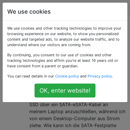
Unix & Linux
Tags
Account
We use cookies
Als «sata» getaggte
We use cookies and other tracking technologies to improve your
browsing experience on our website, to show you personalized
content and targeted ads, to analyze our website traffic, and to
Fragen
understand where our visitors are coming from.
By continuing, you consent to our use of cookies and other
Wie kann ich eine SATA-Festplatte
5
tracking technologies and affirm you're at least 16 years old or
sicher aus einem laufenden
have consent from a parent or guardian.
System entfernen?
You can read details in our
Cookie policy
and
Privacy policy
.
Manchmal muss ich eine Festplatte in einen
OK, enter website!
Festplattenschacht stecken. In anderen
Fällen habe ich das seltsame Problem, eine
SSD über ein SATA-eSATA-Kabel an
meinem Laptop anzuschließen, während ich
von einem Desktop-Computer aus Strom
ziehe. Wie kann ich die SATA-Festplatte