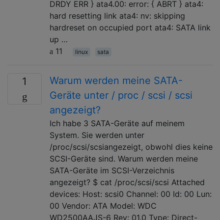
DRDY ERR } ata4.00: error: { ABRT } ata4:
hard resetting link ata4: nv: skipping
hardreset on occupied port ata4: SATA link
up …
11
linux
sata
Warum werden meine SATA-
1
Geräte unter / proc / scsi / scsi
angezeigt?
Ich habe 3 SATA-Geräte auf meinem
System. Sie werden unter
/proc/scsi/scsiangezeigt, obwohl dies keine
SCSI-Geräte sind. Warum werden meine
SATA-Geräte im SCSI-Verzeichnis
angezeigt? $ cat /proc/scsi/scsi Attached
devices: Host: scsi0 Channel: 00 Id: 00 Lun:
00 Vendor: ATA Model: WDC
WD2500AAJS-6 Rev: 01.0 Type: Direct-