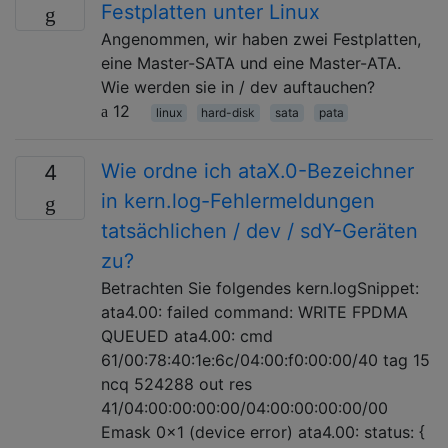
Festplatten unter Linux
Angenommen, wir haben zwei Festplatten,
eine Master-SATA und eine Master-ATA.
Wie werden sie in / dev auftauchen?
12
linux
hard-disk
sata
pata
Wie ordne ich ataX.0-Bezeichner
4
in kern.log-Fehlermeldungen
tatsächlichen / dev / sdY-Geräten
zu?
Betrachten Sie folgendes kern.logSnippet:
ata4.00: failed command: WRITE FPDMA
QUEUED ata4.00: cmd
61/00:78:40:1e:6c/04:00:f0:00:00/40 tag 15
ncq 524288 out res
41/04:00:00:00:00/04:00:00:00:00/00
Emask 0x1 (device error) ata4.00: status: {