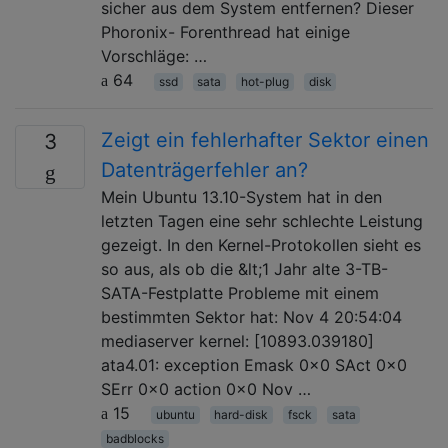
sicher aus dem System entfernen? Dieser
Phoronix- Forenthread hat einige
Vorschläge: …
64
ssd
sata
hot-plug
disk
Zeigt ein fehlerhafter Sektor einen
3
Datenträgerfehler an?
Mein Ubuntu 13.10-System hat in den
letzten Tagen eine sehr schlechte Leistung
gezeigt. In den Kernel-Protokollen sieht es
so aus, als ob die &lt;1 Jahr alte 3-TB-
SATA-Festplatte Probleme mit einem
bestimmten Sektor hat: Nov 4 20:54:04
mediaserver kernel: [10893.039180]
ata4.01: exception Emask 0x0 SAct 0x0
SErr 0x0 action 0x0 Nov …
15
ubuntu
hard-disk
fsck
sata
badblocks