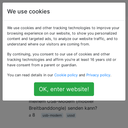
Ubuntu
Tags
Account
We use cookies
Als «ussd» getaggte
We use cookies and other tracking technologies to improve your
browsing experience on our website, to show you personalized
content and targeted ads, to analyze our website traffic, and to
Fragen
understand where our visitors are coming from.
By continuing, you consent to our use of cookies and other
Balance des GSM USB Modems
8
tracking technologies and affirm you're at least 16 years old or
mit USSD
have consent from a parent or guardian.
Gibt es einige Tools oder Befehle, mit
You can read details in our
Cookie policy
and
Privacy policy
.
denen ich USSD-Codes zum Überprüfen
des Guthabens und des
OK, enter website!
Datengleichgewichts der GSM-SIM-Karte in
meinem USB-Modem (mobiler
Breitbanddongle) senden kann?
8
usb-modem
ussd