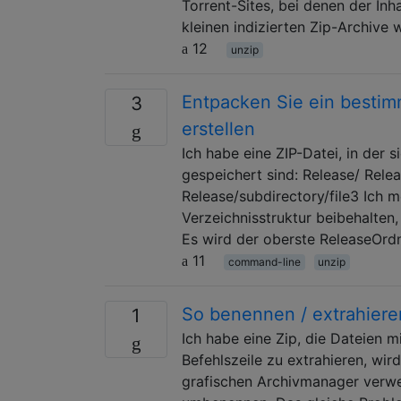
Torrent-Sites, bei denen der Inha
kleinen indizierten Zip-Archive 
12
unzip
Entpacken Sie ein bestim
3
erstellen
Ich habe eine ZIP-Datei, in der s
gespeichert sind: Release/ Relea
Release/subdirectory/file3 Ich m
Verzeichnisstruktur beibehalten,
Es wird der oberste ReleaseOrdne
11
command-line
unzip
So benennen / extrahiere
1
Ich habe eine Zip, die Dateien m
Befehlszeile zu extrahieren, wi
grafischen Archivmanager verwen