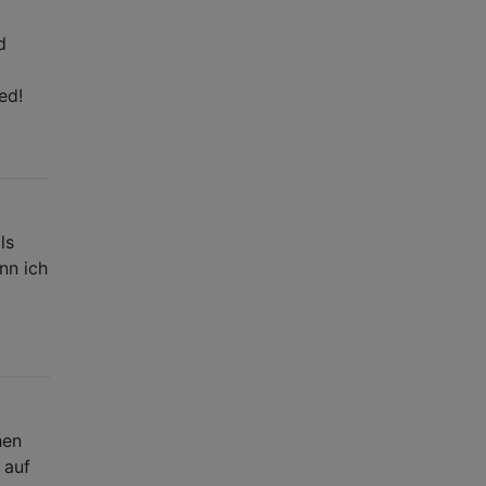
d
ed!
ls
nn ich
hen
 auf