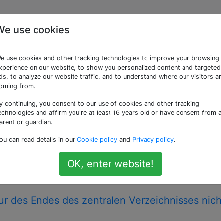
We use cookies
ggte Fragen
e use cookies and other tracking technologies to improve your browsing
xperience on our website, to show you personalized content and targeted
gramm "Entpacken" oder eine Aktion zum Entpacken.
ds, to analyze our website traffic, and to understand where our visitors a
oming from.
ch, um eine .tar.gz-Datei zu entpacken /
y continuing, you consent to our use of cookies and other tracking
echnologies and affirm you're at least 16 years old or have consent from 
tei von einem Client erhalten, der ungefähr 800 MB an Bildd
arent or guardian.
t). Das FTP unseres Hosting-Unternehmens ist sehr langsam
ou can read details in our
Cookie policy
and
Privacy policy
.
le Dateien lokal zu extrahieren und über FTP zu versenden. Ic
sere Hosting-Site übertragen, aber …
OK, enter website!
gzip
unzip
ur des Endes des zentralen Verzeichnisses nich