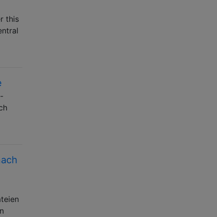
r this
entral
e
-
ch
nach
ateien
en