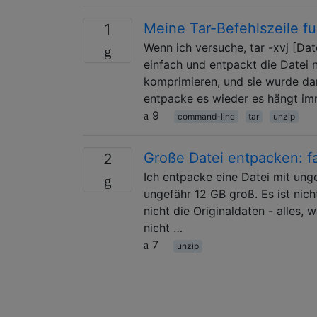
Meine Tar-Befehlszeile fu
1
Wenn ich versuche, tar -xvj [Da
einfach und entpackt die Datei n
komprimieren, und sie wurde dann
entpacke es wieder es hängt im
9
command-line
tar
unzip
Große Datei entpacken: fa
2
Ich entpacke eine Datei mit unge
ungefähr 12 GB groß. Es ist nich
nicht die Originaldaten - alles, 
nicht …
7
unzip