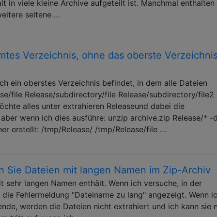
lt in viele kleine Archive aufgeteilt ist. Manchmal enthalten
weitere seltene …
mtes Verzeichnis, ohne das oberste Verzeichni
ich ein oberstes Verzeichnis befindet, in dem alle Dateien
se/file Release/subdirectory/file Release/subdirectory/file2
öchte alles unter extrahieren Releaseund dabei die
 aber wenn ich dies ausführe: unzip archive.zip Release/* -
r erstellt: /tmp/Release/ /tmp/Release/file …
n Sie Dateien mit langen Namen im Zip-Archiv
it sehr langen Namen enthält. Wenn ich versuche, in der
rd die Fehlermeldung "Dateiname zu lang" angezeigt. Wenn i
de, werden die Dateien nicht extrahiert und ich kann sie n