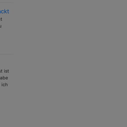
ackt
gt
u
t ist
habe
 ich