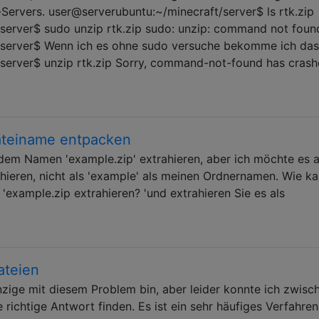
Servers. user@serverubuntu:~/minecraft/server$ ls rtk.zip
server$ sudo unzip rtk.zip sudo: unzip: command not foun
/server$ Wenn ich es ohne sudo versuche bekomme ich das
server$ unzip rtk.zip Sorry, command-not-found has crash
Dateiname entpacken
 dem Namen 'example.zip' extrahieren, aber ich möchte es a
ieren, nicht als 'example' als meinen Ordnernamen. Wie ka
'example.zip extrahieren? 'und extrahieren Sie es als
ateien
inzige mit diesem Problem bin, aber leider konnte ich zwisc
e richtige Antwort finden. Es ist ein sehr häufiges Verfahren