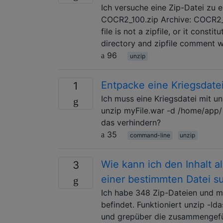
Ich versuche eine Zip-Datei zu 
COCR2_100.zip Archive: COCR2_10
file is not a zipfile, or it consti
directory and zipfile comment w
96
unzip
Entpacke eine Kriegsdate
1
Ich muss eine Kriegsdatei mit u
unzip myFile.war -d /home/app/ 
das verhindern?
35
command-line
unzip
Wie kann ich den Inhalt a
3
einer bestimmten Datei s
Ich habe 348 Zip-Dateien und möc
befindet. Funktioniert unzip -lda
und grepüber die zusammengeführ