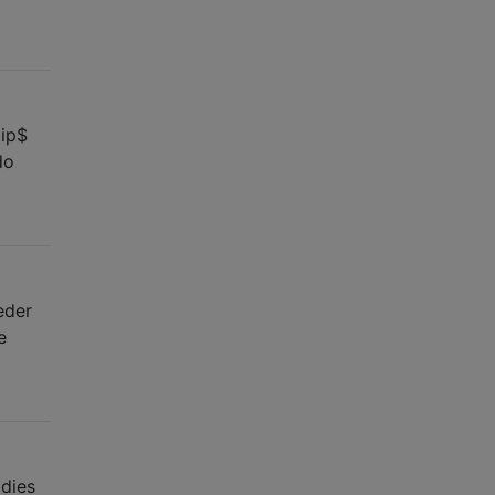
zip$
do
eder
e
 dies