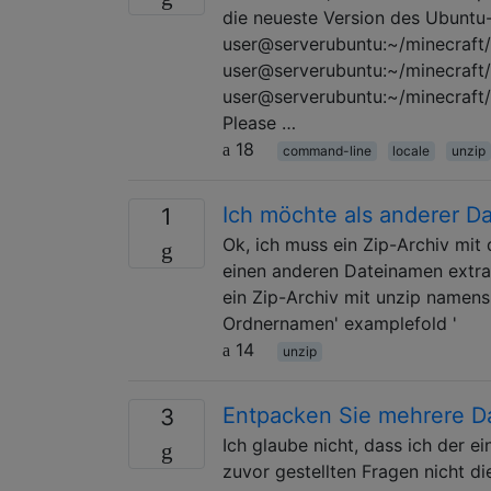
die neueste Version des Ubuntu-
user@serverubuntu:~/minecraft/
user@serverubuntu:~/minecraft
user@serverubuntu:~/minecraft/
Please …
18
command-line
locale
unzip
Ich möchte als anderer 
1
Ok, ich muss ein Zip-Archiv mit
einen anderen Dateinamen extrah
ein Zip-Archiv mit unzip namens 
Ordnernamen' examplefold '
14
unzip
Entpacken Sie mehrere D
3
Ich glaube nicht, dass ich der e
zuvor gestellten Fragen nicht di