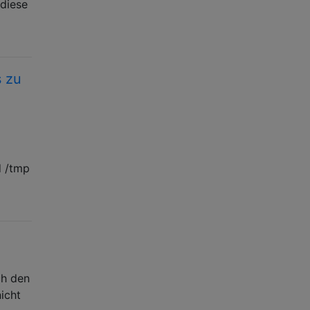
 diese
s zu
d /tmp
ch den
icht