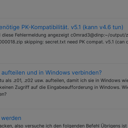
nötige PK-Kompatibilität. v5.1 (kann v4.6 tun)
d diese Fehlermeldung angezeigt c0mrad3@dinp:~/output/
00018.zip skipping: secret.txt need PK compat. v5.1 (can 
n aufteilen und in Windows verbinden?
tu als .z01, .z02 usw. aufteilen, damit ich sie in Windows wi
einen Zugriff auf die Eingabeaufforderung in Windows. Wi
en?
t werden
acken, also versuche ich den folgenden Befehl Übrigens ist