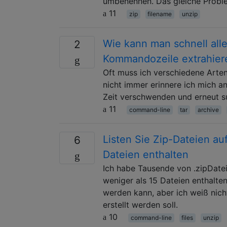
umbenennen. Das gleiche Problem
11
zip
filename
unzip
Wie kann man schnell alle
2
Kommandozeile extrahier
Oft muss ich verschiedene Arte
nicht immer erinnere ich mich a
Zeit verschwenden und erneut s
11
command-line
tar
archive
Listen Sie Zip-Dateien au
6
Dateien enthalten
Ich habe Tausende von .zipDatei
weniger als 15 Dateien enthalten.
werden kann, aber ich weiß nich
erstellt werden soll.
10
command-line
files
unzip