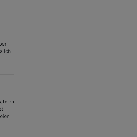
ber
s ich
ateien
et
eien