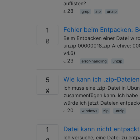
auflisten?
28
grep
zip
unzip
Fehler beim Entpacken: Be
1
Beim Entpacken einer Datei wir
unzip 00000018.zip Archive: 000
v4.6)
23
error-handling
unzip
Wie kann ich .zip-Dateie
5
Ich muss eine .zip-Datei in Ubun
zusammenfügen kann. Ich habe k
würde ich jetzt Dateien entpack
20
windows
zip
unzip
Datei kann nicht entpack
1
Ich versuche, eine Datei zu entp