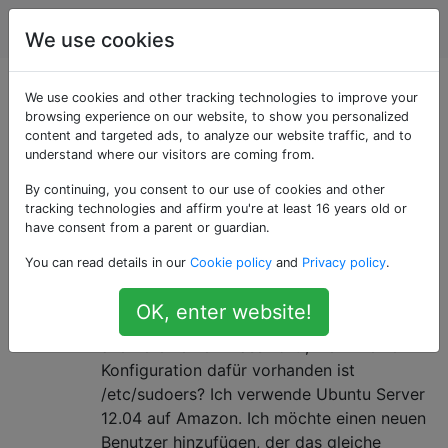
Ubuntu
Tags
Account
We use cookies
Als «aws» getaggte
We use cookies and other tracking technologies to improve your
browsing experience on our website, to show you personalized
content and targeted ads, to analyze our website traffic, and to
Fragen
understand where our visitors are coming from.
By continuing, you consent to our use of cookies and other
Amazon Web Services (AWS)
tracking technologies and affirm you're at least 16 years old or
have consent from a parent or guardian.
Wie führe ich den Befehl sudo
5
You can read details in our
Cookie policy
and
Privacy policy
.
ohne Passwort aus?
Wie hat der ubuntuBenutzer auf den AWS-
OK, enter website!
Images für Ubuntu Server 12.04 sudofür
alle Befehle kein Passwort , wenn keine
Konfiguration dafür vorhanden ist
/etc/sudoers? Ich verwende Ubuntu Server
12.04 auf Amazon. Ich möchte einen neuen
Benutzer hinzufügen, der das gleiche