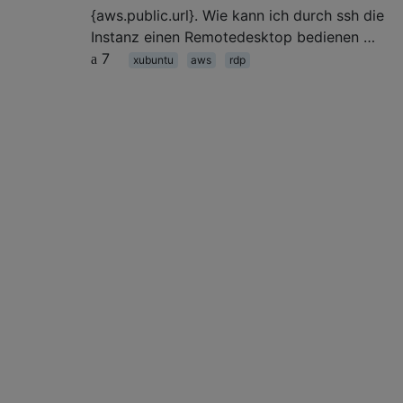
{aws.public.url}. Wie kann ich durch ssh die
Instanz einen Remotedesktop bedienen …
7
xubuntu
aws
rdp