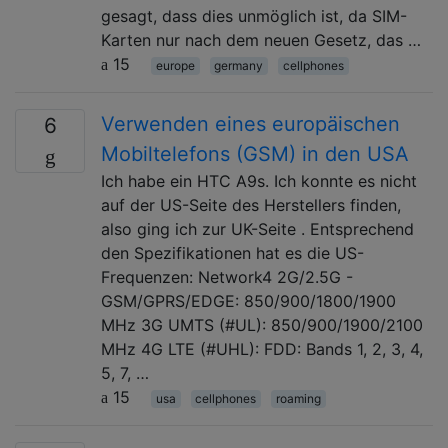
gesagt, dass dies unmöglich ist, da SIM-
Karten nur nach dem neuen Gesetz, das …
15
europe
germany
cellphones
Verwenden eines europäischen
6
Mobiltelefons (GSM) in den USA
Ich habe ein HTC A9s. Ich konnte es nicht
auf der US-Seite des Herstellers finden,
also ging ich zur UK-Seite . Entsprechend
den Spezifikationen hat es die US-
Frequenzen: Network4 2G/2.5G -
GSM/GPRS/EDGE: 850/900/1800/1900
MHz 3G UMTS (#UL): 850/900/1900/2100
MHz 4G LTE (#UHL): FDD: Bands 1, 2, 3, 4,
5, 7, …
15
usa
cellphones
roaming