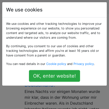
Reise
Tags
Account
We use cookies
Als «cellphones»
We use cookies and other tracking technologies to improve your
browsing experience on our website, to show you personalized
content and targeted ads, to analyze our website traffic, and to
getaggte Fragen
understand where our visitors are coming from.
By continuing, you consent to our use of cookies and other
Probleme beim Mitnehmen Ihres Mobiltelefons und
tracking technologies and affirm you're at least 16 years old or
beim Kauf eines Telefons, einer SIM-Karte oder eines
have consent from a parent or guardian.
Mobilfunk-Datentarifs in einem anderen Land.
You can read details in our
Cookie policy
and
Privacy policy
.
Funktioniert die europäische
6
OK, enter website!
Notrufnummer (112) wirklich in
Deutschland?
Eines Nachts vor einigen Monaten wurde
mir klar, dass in der Wohnung unter mir
Einbrecher waren. Als in Deutschland
lebender Italiener wusste ich nicht, unter