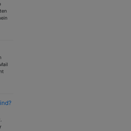
o
ten
mein
m
Mail
nt
ind?
.
r