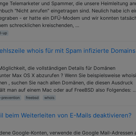
Menge Telemarketer und Spammer, die unsere Heimleitung an
nbuch "Nicht anrufen" eingetragen sind. Neulich habe ich e
gegraben - er hatte ein DFÜ-Modem und wir konnten tatsäch
inem schrecklichen kreischenden, …
al-up
hlszeile whois für mit Spam infizierte Domains
Möglichkeit, die vollständigen Details für Domänen
unter Max OS X abzurufen ? Wenn Sie beispielsweise whois
hen , suchen Sie nach allen Domänen, die diesen Ausdruck
ält man auf einem Mac oder auf FreeBSD also Folgendes: 
-prevention
freebsd
whois
l beim Weiterleiten von E-Mails deaktivieren?
edene Google-Konten, verwende die Google Mail-Adressen 