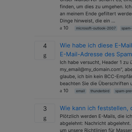
finden, um dies zu umgehen. Ich
an meinem Ende gefiltert werden
Dinge hinweist, die ein …
10
microsoft-outlook-2007
spam-
Wie habe ich diese E-Mail
4
E-Mail-Adresse des Spam
Ich habe versucht, Header 1 zu 
my_email@my_domain.com", aber 
glaube, ich bin kein BCC-Empfäng
beachten Sie die Überschriften 
10
email
thunderbird
spam-pre
Wie kann ich feststellen,
3
Plötzlich werden E-Mails, die i
abgelehnt: Nachricht abgelehnt.
um unsere Richtlinien für Masse