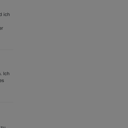
d ich
er
. Ich
es
 zu