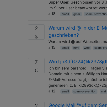
Super User. Geschlossen vor 8 J
im Super User beantwortet wer
18
email
gmail
spam-preventio
Warum wird @ in der E-Ma
2
geschrieben?
Warum wird @ auf Webseiten ma
15
email
html
web
spam-pre
Wird jh3df6724@k2378jd
7
Ich bin sehr paranoid. Fragen Si
Domain mit einem zufälligen Na
E-Mail-Adresse fragt, möchte ich
generieren, z. B. kl2893dk@723
12
email
spam-prevention
mail
Google Mail "Auf dem Serv
2