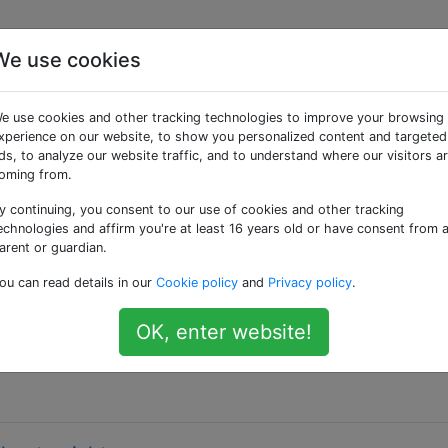
We use cookies
ntion» getaggte Fragen
e use cookies and other tracking technologies to improve your browsing
xperience on our website, to show you personalized content and targeted
, die dazu beitragen, den Empfang unerwünschter oder une
ds, to analyze our website traffic, and to understand where our visitors a
oming from.
y continuing, you consent to our use of cookies and other tracking
ierung von E-Mail-Adressen tatsächlich?
echnologies and affirm you're at least 16 years old or have consent from 
arent or guardian.
dass jemand seine E-Mail-Adresse online veröffentlicht,
ou can read details in our
Cookie policy
and
Privacy policy
.
ine persönliche Adresse handelt, verwendet er so etwas w
e der eigentlichen E-Mail-Adresse (me@example.com). Soga
OK, enter website!
enden ähnliche Stile in ihren Profilen: jt.superuser [AT] gm