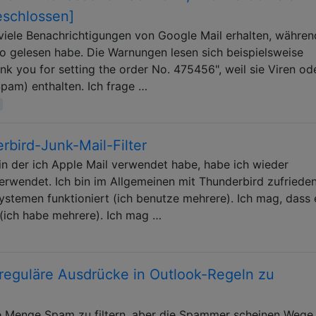
eschlossen]
viele Benachrichtigungen von Google Mail erhalten, währen
o gelesen habe. Die Warnungen lesen sich beispielsweise
nk you for setting the order No. 475456", weil sie Viren od
Spam) enthalten. Ich frage …
bird-Junk-Mail-Filter
in der ich Apple Mail verwendet habe, habe ich wieder
erwendet. Ich bin im Allgemeinen mit Thunderbird zufrieden
systemen funktioniert (ich benutze mehrere). Ich mag, dass 
(ich habe mehrere). Ich mag …
 reguläre Ausdrücke in Outlook-Regeln zu
ine Menge Spam zu filtern, aber die Spammer scheinen Wege