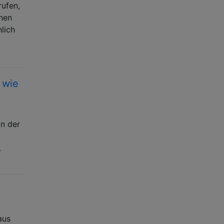
rufen,
inen
lich
 wie
in der
…
aus