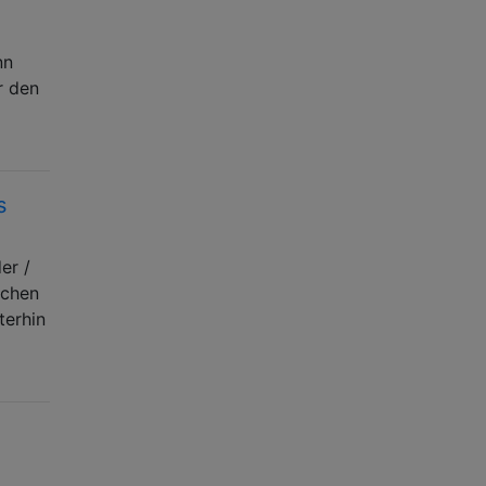
nn
r den
s
er /
schen
terhin