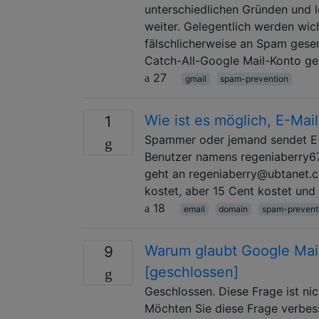
unterschiedlichen Gründen und l
weiter. Gelegentlich werden wic
fälschlicherweise an Spam gesen
Catch-All-Google Mail-Konto ge
27
gmail
spam-prevention
Wie ist es möglich, E-M
1
Spammer oder jemand sendet E-
Benutzer namens regeniaberry67
geht an regeniaberry@ubtanet.co
kostet, aber 15 Cent kostet und
18
email
domain
spam-prevent
Warum glaubt Google Mail
9
[geschlossen]
Geschlossen. Diese Frage ist ni
Möchten Sie diese Frage verbess