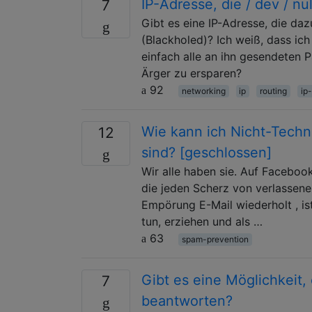
IP-Adresse, die / dev / nul
7
Gibt es eine IP-Adresse, die da
(Blackholed)? Ich weiß, dass ic
einfach alle an ihn gesendeten 
Ärger zu ersparen?
92
networking
ip
routing
ip
Wie kann ich Nicht-Techni
12
sind? [geschlossen]
Wir alle haben sie. Auf Facebook
die jeden Scherz von verlassene
Empörung E-Mail wiederholt , ist
tun, erziehen und als …
63
spam-prevention
Gibt es eine Möglichkeit
7
beantworten?