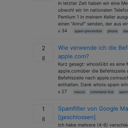
In letzter Zeit haben wir eine 
obwohl wir im nationalen Telefo
Pentium 1 in meinem Keller aus
einen "Anruf" senden, der aus e
34
spam-prevention
phone
di
Wie verwende ich die Befe
2
apple.com?
Kurz gesagt: whoisGibt es eine 
apple.comüber die Befehlszeile 
Befehlszeile nach apple.comsuc
enthalten. Dank whois-spam erh
27
macos
command-line
spam
Spamfilter von Google Mai
1
[geschlossen]
Ich habe mehrere (4-6) verschi