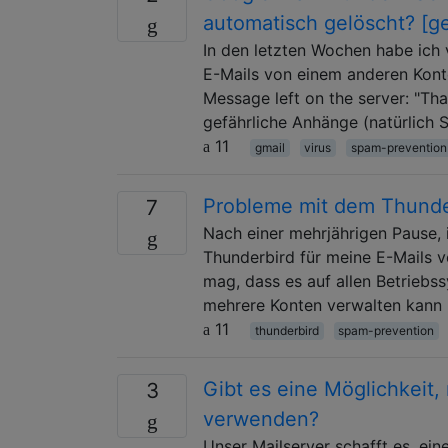
automatisch gelöscht? [g
In den letzten Wochen habe ich 
E-Mails von einem anderen Kont
Message left on the server: "Tha
gefährliche Anhänge (natürlich 
11
gmail
virus
spam-prevention
Probleme mit dem Thunder
7
Nach einer mehrjährigen Pause, 
Thunderbird für meine E-Mails v
mag, dass es auf allen Betriebs
mehrere Konten verwalten kann 
11
thunderbird
spam-prevention
Gibt es eine Möglichkeit,
3
verwenden?
Unser Mailserver schafft es, e