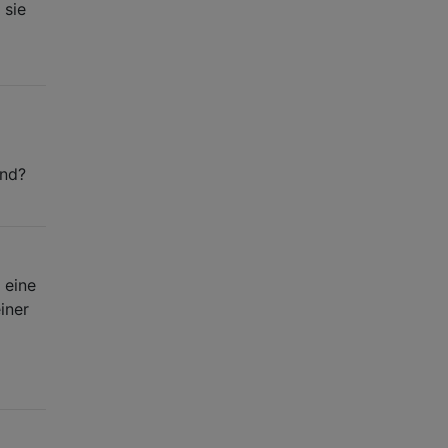
 sie
und?
 eine
iner