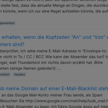
 stelle fest, dass die aktuelle Menge an Dingen, die durch
 könnte, wenn ich nur eine Regel aufstellen könnte, die auf
prevention
 erhalten, wenn die Kopfzeilen "An" und "Von" 
mers sind?
überprüfen. Ich sehe meine E-Mail-Adresse in "Envelope-to:
nicht in To / CC / BCC Wie kann der Absender das tun? I
er, weil Thunderbird mir nichts davon erzählt hat. Bitte
unten (einige Namen geändert): …
vention
headers
 ob meine Domain auf einer E-Mail-Blacklist steh
ch an das Google Mail-Konto meiner Frau sende, als Spam
 Besuchen Sie http://www.google.com/mail/help/bulk_mail.h
n-E-Mail-Absender zu lesen. Ich führe Google Apps auf mei