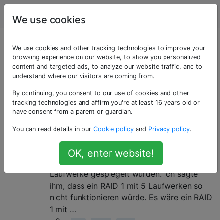
Computerbenutzer
Tags
Account
We use cookies
Als «raid6» getaggte
We use cookies and other tracking technologies to improve your
browsing experience on our website, to show you personalized
content and targeted ads, to analyze our website traffic, and to
Fragen
understand where our visitors are coming from.
By continuing, you consent to our use of cookies and other
Kann RAID 1 mehr als zwei
4
tracking technologies and affirm you're at least 16 years old or
Laufwerke haben?
have consent from a parent or guardian.
Kürzlich hatte ich ein Gespräch mit einem
You can read details in our
Cookie policy
and
Privacy policy
.
meiner Lehrer. Er behauptete, dass Sie
RAID 1 mit fünf Laufwerken einrichten
OK, enter website!
könnten und dass die Daten über alle diese
Laufwerke gespiegelt würden. Ich sagte
ihm, dass ein RAID 1 mit 5 Laufwerken so
nicht funktionieren würde. Es wäre ein RAID
1 mit …