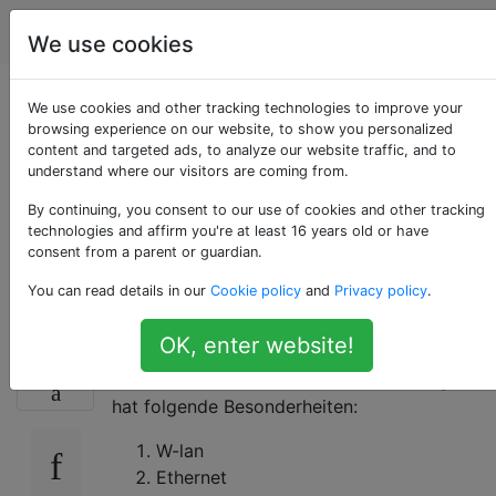
Computerbenutzer
Tags
Account
We use cookies
Erstellen eines
We use cookies and other tracking technologies to improve your
browsing experience on our website, to show you personalized
content and targeted ads, to analyze our website traffic, and to
DHCP-Servers auf
understand where our visitors are coming from.
einer virtuellen
By continuing, you consent to our use of cookies and other tracking
technologies and affirm you're at least 16 years old or have
consent from a parent or guardian.
Maschine
You can read details in our
Cookie policy
and
Privacy policy
.
OK, enter website!
Ich habe eine Windows 8-Maschine mit
0
PFsense in der virtuellen Box. Der Gastgeber
hat folgende Besonderheiten:
W-lan
Ethernet