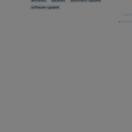
windows
updates
automatic-update
software-update
—
Jason
quelle