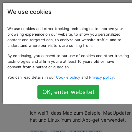
Computerbenutzer
Tags
Account
We use cookies
Globaler Windows
We use cookies and other tracking technologies to improve your
browsing experience on our website, to show you personalized
content and targeted ads, to analyze our website traffic, and to
Software Updater
understand where our visitors are coming from.
By continuing, you consent to our use of cookies and other tracking
technologies and affirm you're at least 16 years old or have
Gibt es eine Möglichkeit wie unter Linux,
10
consent from a parent or guardian.
ALLE Ihre Software zu aktualisieren, um auch
You can read details in our
Cookie policy
and
Privacy policy
.
ALLE Ihre Windows-Software gleichzeitig zu
aktualisieren? Oder nur um zu überprüfen,
OK, enter website!
welche Anwendungen veraltet sind und
manuell aktualisiert werden müssen.
Ich weiß, dass Mac zum Beispiel MacUpdater
hat und Linux Yum und Apt-get verwendet.