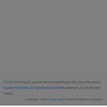
Durch die Nutzung unserer Website bestätigen Sie, dass Sie unsere
Cookie-Richtlinie
und
Datenschutzrichtlinie
gelesen und verstanden
haben.
Licensed under
cc by-sa 3.0
with attribution required.