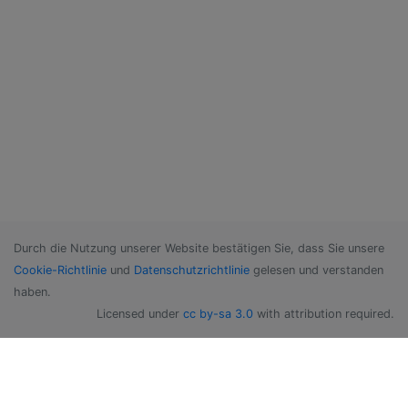
Durch die Nutzung unserer Website bestätigen Sie, dass Sie unsere
Cookie-Richtlinie
und
Datenschutzrichtlinie
gelesen und verstanden
haben.
Licensed under
cc by-sa 3.0
with attribution required.