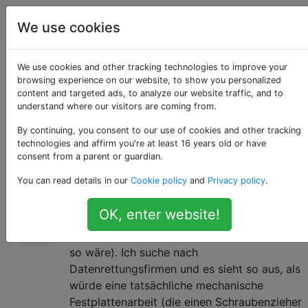
Computerbenutzer
Tags
Account
We use cookies
Festplattenmotor
We use cookies and other tracking technologies to improve your
browsing experience on our website, to show you personalized
content and targeted ads, to analyze our website traffic, and to
dreht sich nicht
understand where our visitors are coming from.
By continuing, you consent to our use of cookies and other tracking
technologies and affirm you're at least 16 years old or have
Ich habe eine 6-7 Jahre alte Laptop-
0
consent from a parent or guardian.
Festplatte, die weder in ein Gehäuse noch in
You can read details in our
Cookie policy
and
Privacy policy
.
den Laptop eingesteckt werden kann. Es ist
wahrscheinlich, dass der Motor gestorben ist.
OK, enter website!
Ich habe den "Gefriertrick" ausprobiert und
das hilft nicht (ich war mir nicht sicher, ob es
so wäre). Ich suche nach
Datenrettungsfirmen und es sieht so aus, als
würde eine tatsächliche mechanische
Festplattenarbeit (die einen Schraubenzieher