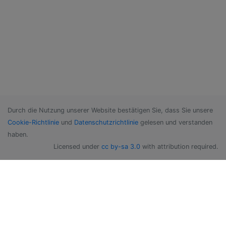
Durch die Nutzung unserer Website bestätigen Sie, dass Sie unsere
Cookie-Richtlinie
und
Datenschutzrichtlinie
gelesen und verstanden
haben.
Licensed under
cc by-sa 3.0
with attribution required.