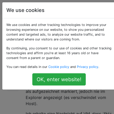
Computerbenutzer
Tags
Account
We use cookies
VirtualBox erfasst
We use cookies and other tracking technologies to improve your
browsing experience on our website, to show you personalized
content and targeted ads, to analyze our website traffic, and to
kein USB-Laufwerk
understand where our visitors are coming from.
By continuing, you consent to our use of cookies and other tracking
technologies and affirm you're at least 16 years old or have
Ich habe eine neue Virtaul Box erstellt, auf
0
consent from a parent or guardian.
der 32-Bit-Windows 7 ausgeführt wird, aber
You can read details in our
Cookie policy
and
Privacy policy
.
die USB-Erfassung funktioniert nicht.
OK, enter website!
Wenn ich das USB-Flash-Laufwerk
aufzeichne, wird das Häkchen darauf zwar
als aufgezeichnet markiert, jedoch nie im
Explorer angezeigt (es verschwindet vom
Host).
Ich erhalte eine Nachricht auf VM, dass
This